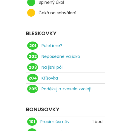
Splněný úkol
Čeká na schválení
BLESKOVKY
201
Poletíme?
202
Neposedné vajíčko
203
Na jižní pól
204
Křížovka
205
Poděkuj a zvesela zvolej!
BONUSOVKY
101
Prosím úsměv
1 bod