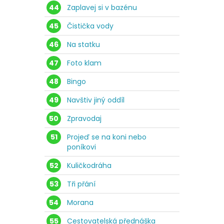
44
Zaplavej si v bazénu
45
Čistička vody
46
Na statku
47
Foto klam
48
Bingo
49
Navštiv jiný oddíl
50
Zpravodaj
51
Projeď se na koni nebo
poníkovi
52
Kuličkodráha
53
Tři přání
54
Morana
55
Cestovatelská přednáška