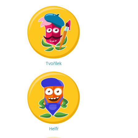
Tvořílek
Helfr