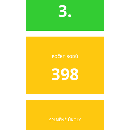
3.
POČET BODŮ
398
SPLNĚNÉ ÚKOLY