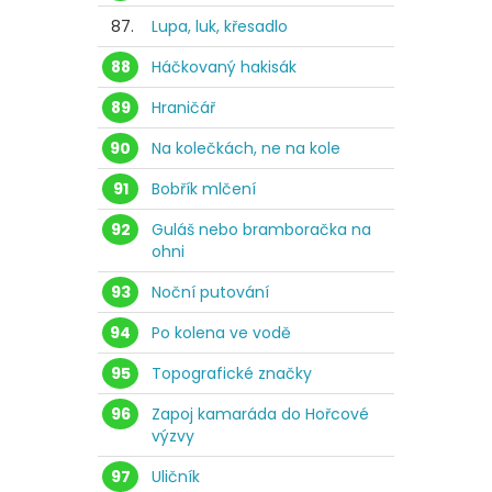
87.
Lupa, luk, křesadlo
88
Háčkovaný hakisák
89
Hraničář
90
Na kolečkách, ne na kole
91
Bobřík mlčení
92
Guláš nebo bramboračka na
ohni
93
Noční putování
94
Po kolena ve vodě
95
Topografické značky
96
Zapoj kamaráda do Hořcové
výzvy
97
Uličník