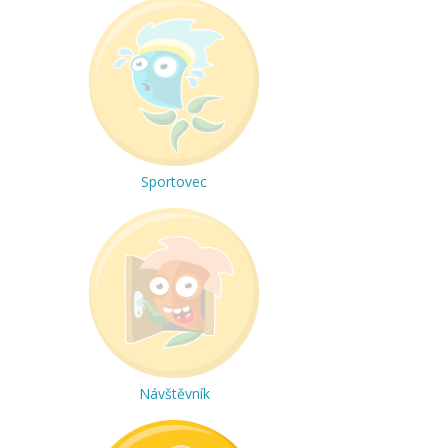
Sportovec
Návštěvník