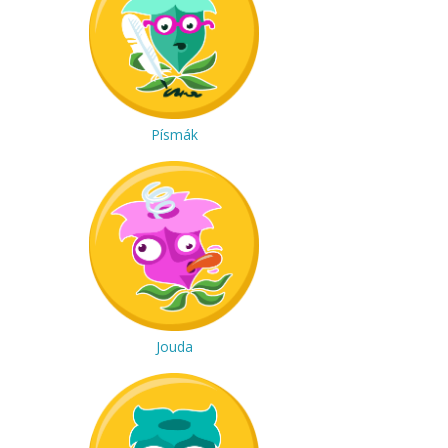
Písmák
Jouda