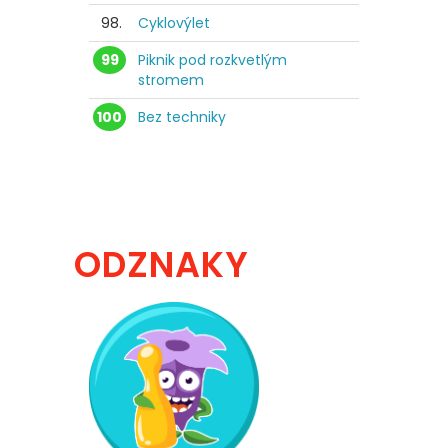
98.
Cyklovýlet
99
Piknik pod rozkvetlým
stromem
100
Bez techniky
ODZNAKY