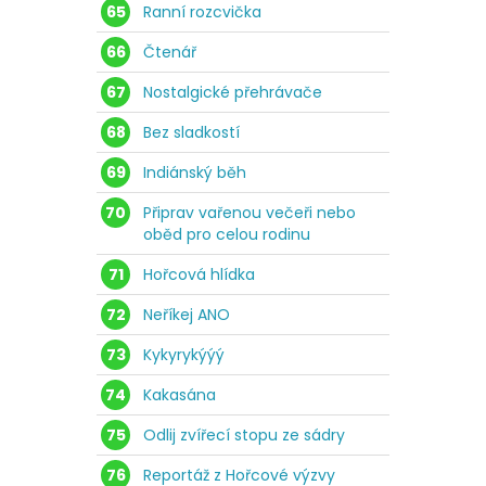
65
Ranní rozcvička
66
Čtenář
67
Nostalgické přehrávače
68
Bez sladkostí
69
Indiánský běh
70
Připrav vařenou večeři nebo
oběd pro celou rodinu
71
Hořcová hlídka
72
Neříkej ANO
73
Kykyrykýýý
74
Kakasána
75
Odlij zvířecí stopu ze sádry
76
Reportáž z Hořcové výzvy