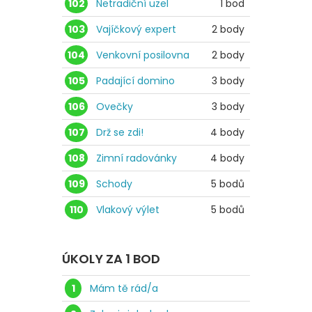
102
Netradiční uzel
1 bod
103
Vajíčkový expert
2 body
104
Venkovní posilovna
2 body
105
Padající domino
3 body
106
Ovečky
3 body
107
Drž se zdi!
4 body
108
Zimní radovánky
4 body
109
Schody
5 bodů
110
Vlakový výlet
5 bodů
ÚKOLY ZA 1 BOD
1
Mám tě rád/a