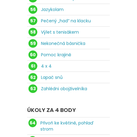
56
Jazykolam
57
Pečený „had“ na klacku
58
Výlet s tenisákem
59
Nekonečná básnička
60
Pomoc krajině
61
4 x 4
62
Lapač snů
63
Zahlédni obojživelníka
ÚKOLY ZA 4 BODY
64
Přivoň ke květině, pohlaď
strom