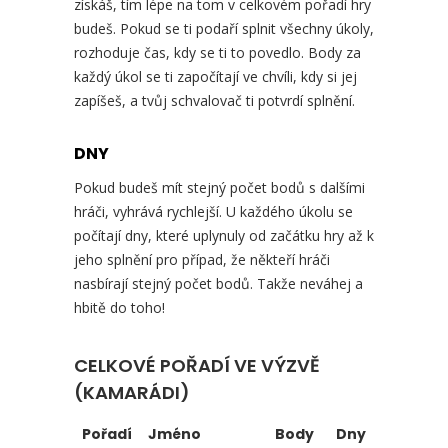
získáš, tím lépe na tom v celkovém pořadí hry
budeš. Pokud se ti podaří splnit všechny úkoly,
rozhoduje čas, kdy se ti to povedlo. Body za
každý úkol se ti započítají ve chvíli, kdy si jej
zapíšeš, a tvůj schvalovač ti potvrdí splnění.
DNY
Pokud budeš mít stejný počet bodů s dalšími
hráči, vyhrává rychlejší. U každého úkolu se
počítají dny, které uplynuly od začátku hry až k
jeho splnění pro případ, že někteří hráči
nasbírají stejný počet bodů. Takže neváhej a
hbitě do toho!
CELKOVÉ POŘADÍ VE VÝZVĚ
(KAMARÁDI)
Pořadí
Jméno
Body
Dny