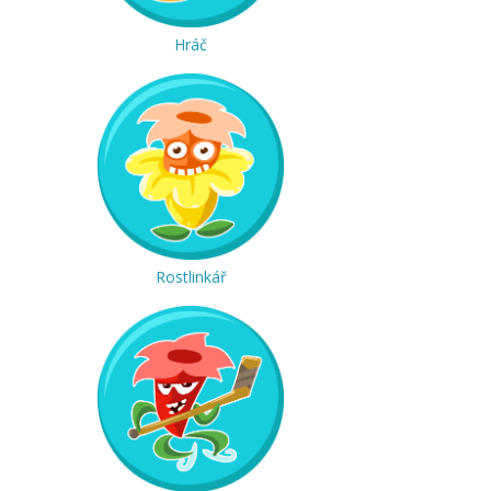
Hráč
Rostlinkář