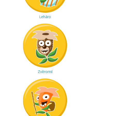
Leháro
Zvěromil