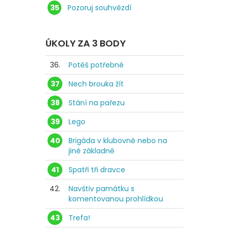
35
Pozoruj souhvězdí
ÚKOLY ZA 3 BODY
36.
Potěš potřebné
37
Nech brouka žít
38
Stání na pařezu
39
Lego
40
Brigáda v klubovně nebo na
jiné základně
41
Spatři tři dravce
42.
Navštiv památku s
komentovanou prohlídkou
43
Trefa!