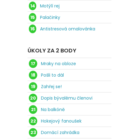
14
Motýlí rej
15
Palačinky
16
Antistresová omalovánka
ÚKOLY ZA 2 BODY
17
Mraky na obloze
18
Pošli to dál
19
Zahřej se!
20
Dopis bývalému členovi
21
Na balkóně
22
Hokejový fanoušek
23
Domácí zahrádka