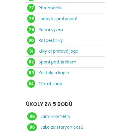
77
Přechodník
78
Ledové sprchování
79
Ranní výzva
80
Rozcestníky
81
Kliky či prstová jóga
82
Spaní pod širákem
83
Kostely a kaple
84
Třikrát jinde
ÚKOLY ZA 5 BODŮ
85
Jarní kilometry
86
Jako za starých časů