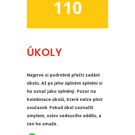
110
ÚKOLY
Nejprve si podrobně přečti zadání
úkolu. Až po jeho úplném splnění si
ho označ jako splněný. Pozor na
kombinace úkolů, které nelze plnit
současně. Pokud úkol zaznačíš
omylem, oslov vedoucího oddílu, a
ten ho smaže.