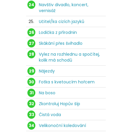
24
Navštiv divadlo, koncert,
vernisáž
25.
Učitel/ka cizích jazyků
26
Lodička z přírodnin
27
Skákání přes švihadlo
28
Vylez na rozhlednu a spočítej,
kolik má schodů
29
Nájezdy
30
Fotka s kvetoucím hořcem
31
Na boso
32
Zkontroluj Hopův šíp
33
Čistá voda
34
Velikonoční koledování