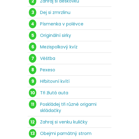
2
Zahraj si deskovku
3
Dej si zmrzlinu
4
Písmenka v polévce
5
Originální sirky
6
Mezispolkový kvíz
7
Věštba
8
Pexeso
9
Hřbitovní kvítí
10
Tři žlutá auta
11
Poskládej tři různé origami
skládačky
12
Zahraj si venku kuličky
13
Obejmi památný strom