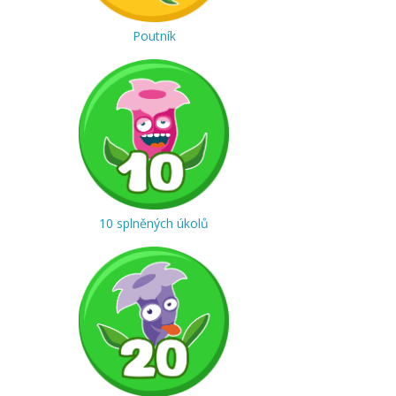
Poutník
10 splněných úkolů