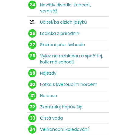
24
Navštiv divadlo, koncert,
vernisáž
25.
Učitel/ka cizích jazyků
26
Lodička z přírodnin
27
Skákání přes švihadlo
28
Vylez na rozhlednu a spočítej,
kolik má schodů
29
Nájezdy
30
Fotka s kvetoucím hořcem
31
Na boso
32
Zkontroluj Hopův šíp
33
Čistá voda
34
Velikonoční koledování