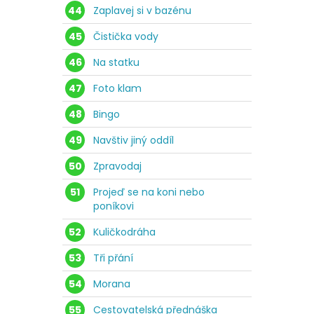
44
Zaplavej si v bazénu
45
Čistička vody
46
Na statku
47
Foto klam
48
Bingo
49
Navštiv jiný oddíl
50
Zpravodaj
51
Projeď se na koni nebo
poníkovi
52
Kuličkodráha
53
Tři přání
54
Morana
55
Cestovatelská přednáška