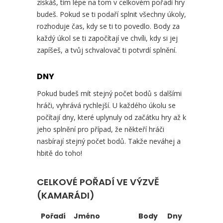
získáš, tím lépe na tom v celkovém pořadí hry
budeš. Pokud se ti podaří splnit všechny úkoly,
rozhoduje čas, kdy se ti to povedlo. Body za
každý úkol se ti započítají ve chvíli, kdy si jej
zapíšeš, a tvůj schvalovač ti potvrdí splnění.
DNY
Pokud budeš mít stejný počet bodů s dalšími
hráči, vyhrává rychlejší. U každého úkolu se
počítají dny, které uplynuly od začátku hry až k
jeho splnění pro případ, že někteří hráči
nasbírají stejný počet bodů. Takže neváhej a
hbitě do toho!
CELKOVÉ POŘADÍ VE VÝZVĚ
(KAMARÁDI)
Pořadí
Jméno
Body
Dny