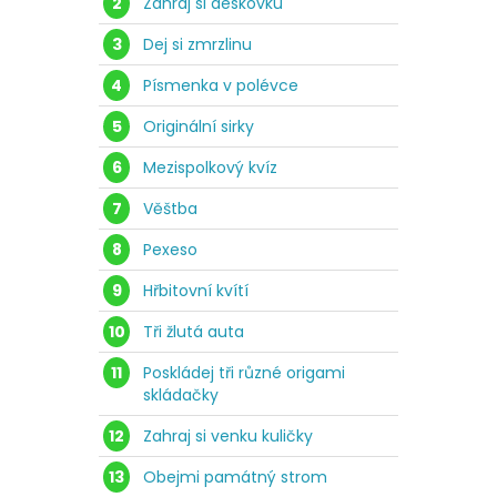
2
Zahraj si deskovku
3
Dej si zmrzlinu
4
Písmenka v polévce
5
Originální sirky
6
Mezispolkový kvíz
7
Věštba
8
Pexeso
9
Hřbitovní kvítí
10
Tři žlutá auta
11
Poskládej tři různé origami
skládačky
12
Zahraj si venku kuličky
13
Obejmi památný strom