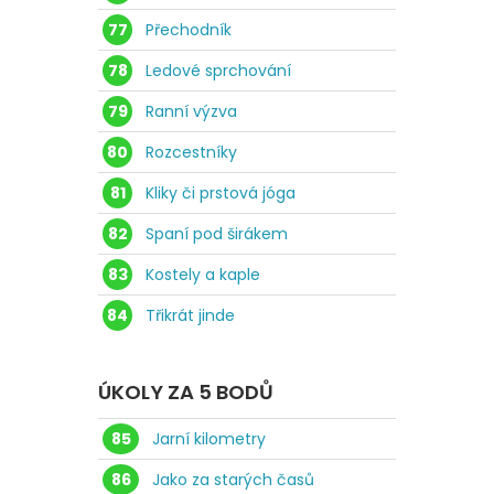
77
Přechodník
78
Ledové sprchování
79
Ranní výzva
80
Rozcestníky
81
Kliky či prstová jóga
82
Spaní pod širákem
83
Kostely a kaple
84
Třikrát jinde
ÚKOLY ZA 5 BODŮ
85
Jarní kilometry
86
Jako za starých časů