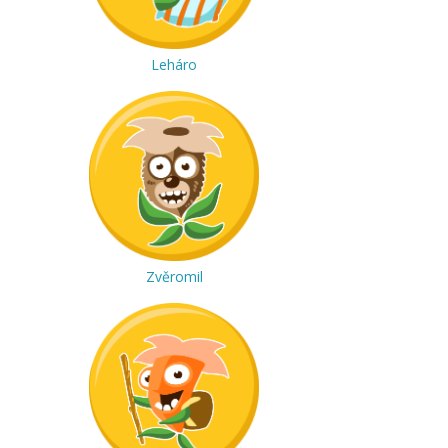
Leháro
Zvěromil