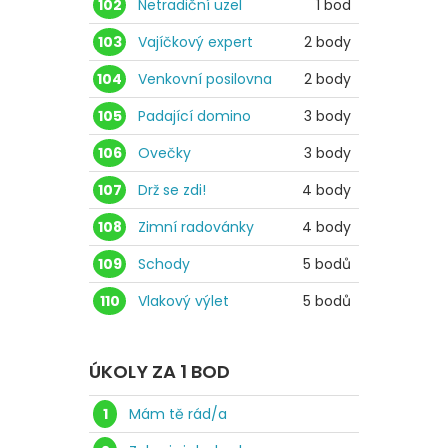
102
Netradiční uzel
1 bod
103
Vajíčkový expert
2 body
104
Venkovní posilovna
2 body
105
Padající domino
3 body
106
Ovečky
3 body
107
Drž se zdi!
4 body
108
Zimní radovánky
4 body
109
Schody
5 bodů
110
Vlakový výlet
5 bodů
ÚKOLY ZA 1 BOD
1
Mám tě rád/a