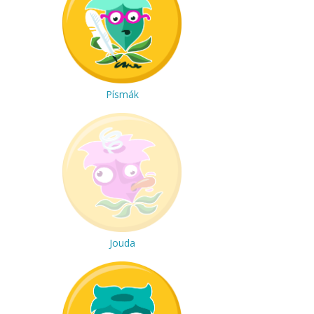
Písmák
Jouda