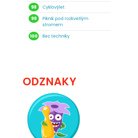
98
Cyklovýlet
99
Piknik pod rozkvetlým
stromem
100
Bez techniky
ODZNAKY