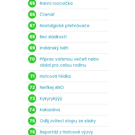
65
Ranní rozcvička
66
Čtenář
67
Nostalgické přehrávače
68
Bez sladkostí
69
Indiánský běh
70
Připrav vařenou večeři nebo
oběd pro celou rodinu
71
Hořcová hlídka
72
Neříkej ANO
73
Kykyrykýýý
74
Kakasána
75
Odlij zvířecí stopu ze sádry
76
Reportáž z Hořcové výzvy