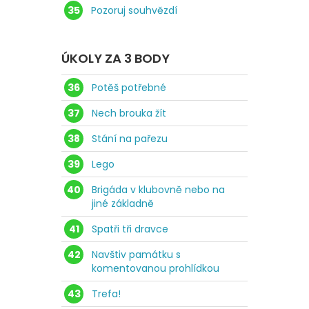
35
Pozoruj souhvězdí
ÚKOLY ZA 3 BODY
36
Potěš potřebné
37
Nech brouka žít
38
Stání na pařezu
39
Lego
40
Brigáda v klubovně nebo na
jiné základně
41
Spatři tři dravce
42
Navštiv památku s
komentovanou prohlídkou
43
Trefa!