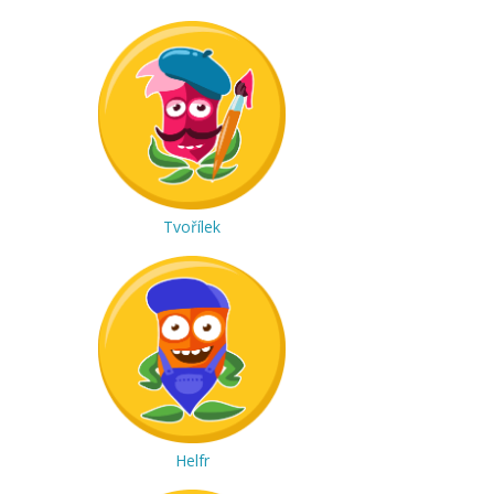
Tvořílek
Helfr