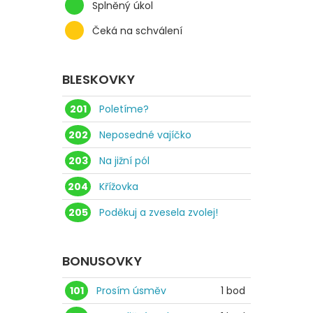
Splněný úkol
Čeká na schválení
BLESKOVKY
201
Poletíme?
202
Neposedné vajíčko
203
Na jižní pól
204
Křížovka
205
Poděkuj a zvesela zvolej!
BONUSOVKY
101
Prosím úsměv
1 bod