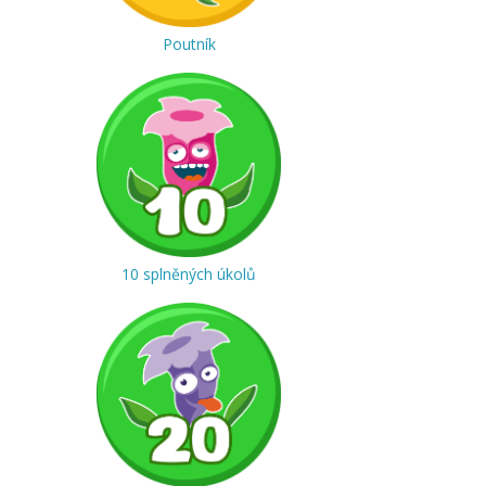
Poutník
10 splněných úkolů