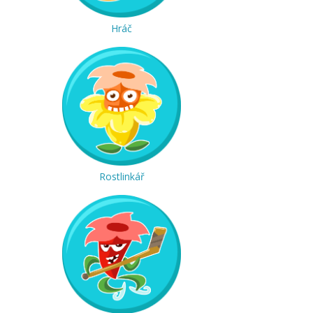
Hráč
Rostlinkář