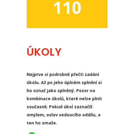
110
ÚKOLY
Nejprve si podrobně přečti zadání
úkolu. Až po jeho úplném splnění si
ho označ jako splněný. Pozor na
kombinace úkolů, které nelze plnit
současně. Pokud úkol zaznačíš
omylem, oslov vedoucího oddílu, a
ten ho smaže.