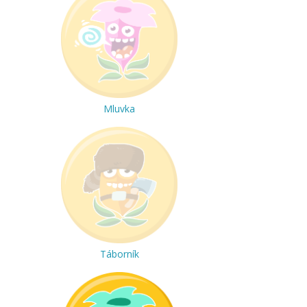
Mluvka
Táborník