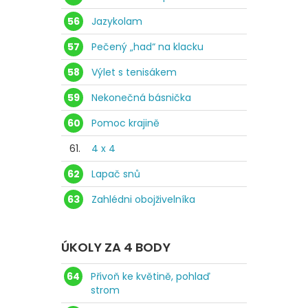
56
Jazykolam
57
Pečený „had“ na klacku
58
Výlet s tenisákem
59
Nekonečná básnička
60
Pomoc krajině
61.
4 x 4
62
Lapač snů
63
Zahlédni obojživelníka
ÚKOLY ZA 4 BODY
64
Přivoň ke květině, pohlaď
strom