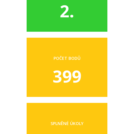
2.
POČET BODŮ
399
SPLNĚNÉ ÚKOLY