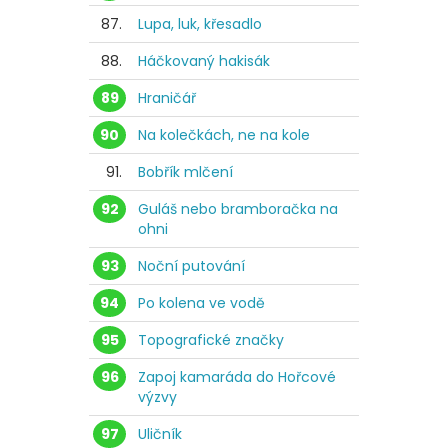
87.
Lupa, luk, křesadlo
88.
Háčkovaný hakisák
89
Hraničář
90
Na kolečkách, ne na kole
91.
Bobřík mlčení
92
Guláš nebo bramboračka na
ohni
93
Noční putování
94
Po kolena ve vodě
95
Topografické značky
96
Zapoj kamaráda do Hořcové
výzvy
97
Uličník