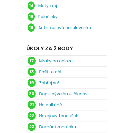
14
Motýlí rej
15
Palačinky
16
Antistresová omalovánka
ÚKOLY ZA 2 BODY
17
Mraky na obloze
18
Pošli to dál
19
Zahřej se!
20
Dopis bývalému členovi
21
Na balkóně
22
Hokejový fanoušek
23
Domácí zahrádka