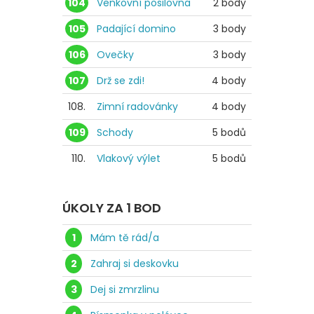
104
Venkovní posilovna
2 body
105
Padající domino
3 body
106
Ovečky
3 body
107
Drž se zdi!
4 body
108.
Zimní radovánky
4 body
109
Schody
5 bodů
110.
Vlakový výlet
5 bodů
ÚKOLY ZA 1 BOD
1
Mám tě rád/a
2
Zahraj si deskovku
3
Dej si zmrzlinu