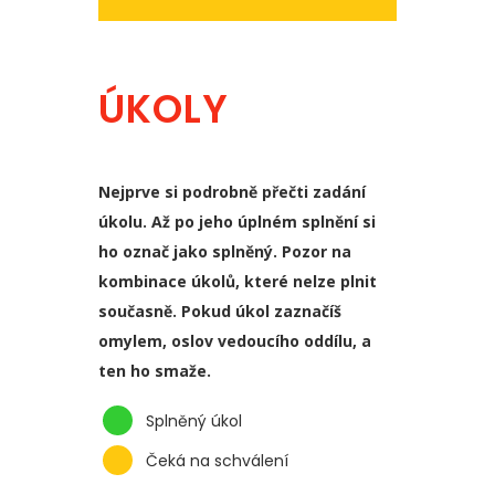
ÚKOLY
Nejprve si podrobně přečti zadání
úkolu. Až po jeho úplném splnění si
ho označ jako splněný. Pozor na
kombinace úkolů, které nelze plnit
současně. Pokud úkol zaznačíš
omylem, oslov vedoucího oddílu, a
ten ho smaže.
Splněný úkol
Čeká na schválení