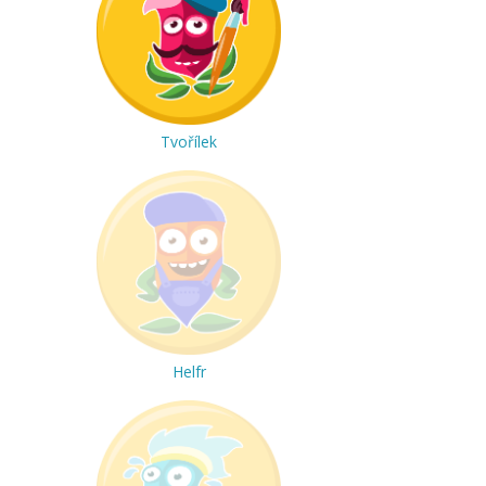
Tvořílek
Helfr