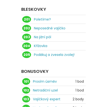
BLESKOVKY
201
Poletíme?
202
Neposedné vajíčko
203
Na jižní pól
204
Křížovka
205
Poděkuj a zvesela zvolej!
BONUSOVKY
101
Prosím úsměv
1 bod
102
Netradiční uzel
1 bod
103
Vajíčkový expert
2 body