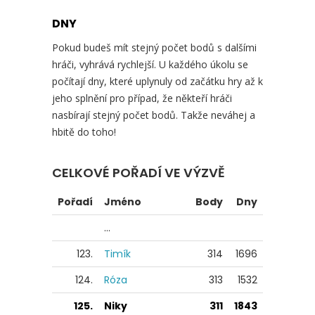
DNY
Pokud budeš mít stejný počet bodů s dalšími
hráči, vyhrává rychlejší. U každého úkolu se
počítají dny, které uplynuly od začátku hry až k
jeho splnění pro případ, že někteří hráči
nasbírají stejný počet bodů. Takže neváhej a
hbitě do toho!
CELKOVÉ POŘADÍ VE VÝZVĚ
Pořadí
Jméno
Body
Dny
...
123.
Timík
314
1696
124.
Róza
313
1532
125.
Niky
311
1843