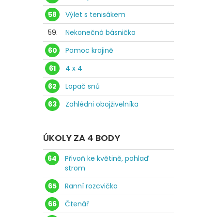
58
Výlet s tenisákem
59.
Nekonečná básnička
60
Pomoc krajině
61
4 x 4
62
Lapač snů
63
Zahlédni obojživelníka
ÚKOLY ZA 4 BODY
64
Přivoň ke květině, pohlaď
strom
65
Ranní rozcvička
66
Čtenář