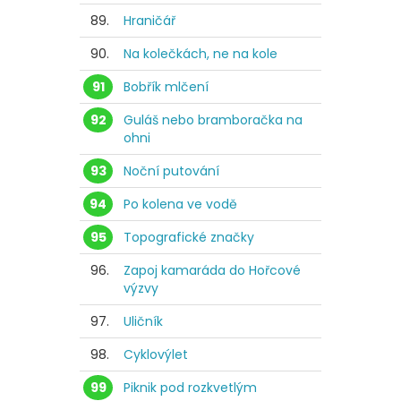
89.
Hraničář
90.
Na kolečkách, ne na kole
91
Bobřík mlčení
92
Guláš nebo bramboračka na
ohni
93
Noční putování
94
Po kolena ve vodě
95
Topografické značky
96.
Zapoj kamaráda do Hořcové
výzvy
97.
Uličník
98.
Cyklovýlet
99
Piknik pod rozkvetlým