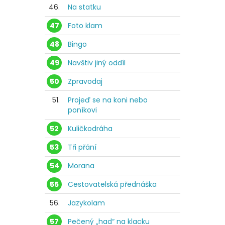
46.
Na statku
47
Foto klam
48
Bingo
49
Navštiv jiný oddíl
50
Zpravodaj
51.
Projeď se na koni nebo
poníkovi
52
Kuličkodráha
53
Tři přání
54
Morana
55
Cestovatelská přednáška
56.
Jazykolam
57
Pečený „had“ na klacku