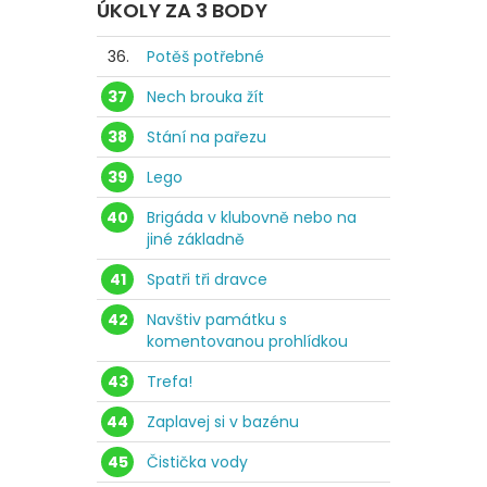
ÚKOLY ZA 3 BODY
36.
Potěš potřebné
37
Nech brouka žít
38
Stání na pařezu
39
Lego
40
Brigáda v klubovně nebo na
jiné základně
41
Spatři tři dravce
42
Navštiv památku s
komentovanou prohlídkou
43
Trefa!
44
Zaplavej si v bazénu
45
Čistička vody