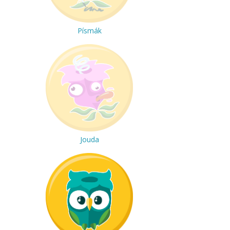
Písmák
Jouda