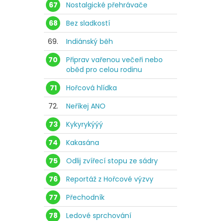
67
Nostalgické přehrávače
68
Bez sladkostí
69.
Indiánský běh
70
Připrav vařenou večeři nebo
oběd pro celou rodinu
71
Hořcová hlídka
72.
Neříkej ANO
73
Kykyrykýýý
74
Kakasána
75
Odlij zvířecí stopu ze sádry
76
Reportáž z Hořcové výzvy
77
Přechodník
78
Ledové sprchování