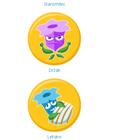
Staromilec
Držák
Leháro