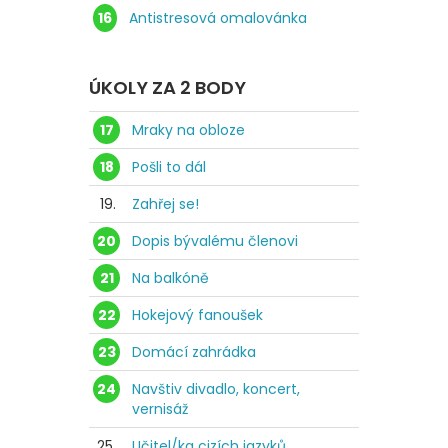
16
Antistresová omalovánka
ÚKOLY ZA 2 BODY
17
Mraky na obloze
18
Pošli to dál
19.
Zahřej se!
20
Dopis bývalému členovi
21
Na balkóně
22
Hokejový fanoušek
23
Domácí zahrádka
24
Navštiv divadlo, koncert,
vernisáž
25.
Učitel/ka cizích jazyků