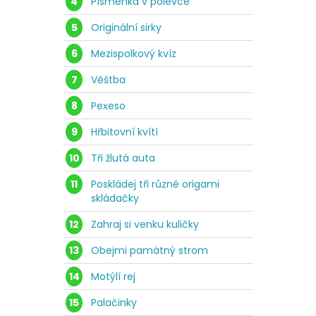
4
Písmenka v polévce
5
Originální sirky
6
Mezispolkový kvíz
7
Věštba
8
Pexeso
9
Hřbitovní kvítí
10
Tři žlutá auta
11
Poskládej tři různé origami
skládačky
12
Zahraj si venku kuličky
13
Obejmi památný strom
14
Motýlí rej
15
Palačinky