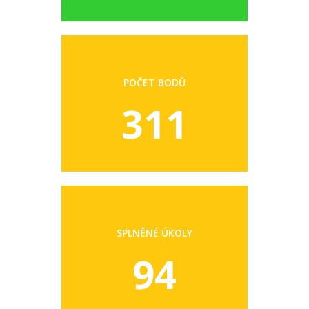
POČET BODŮ
311
SPLNĚNÉ ÚKOLY
94