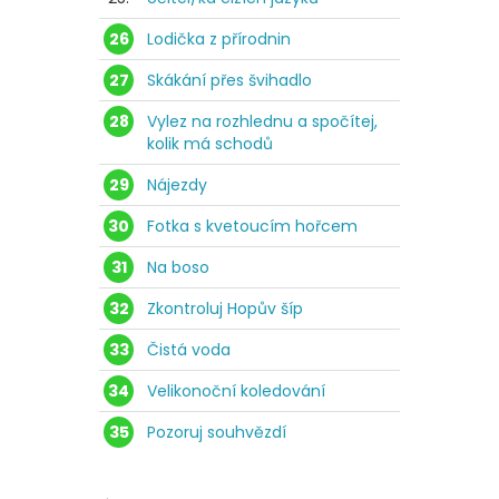
26
Lodička z přírodnin
27
Skákání přes švihadlo
28
Vylez na rozhlednu a spočítej,
kolik má schodů
29
Nájezdy
30
Fotka s kvetoucím hořcem
31
Na boso
32
Zkontroluj Hopův šíp
33
Čistá voda
34
Velikonoční koledování
35
Pozoruj souhvězdí