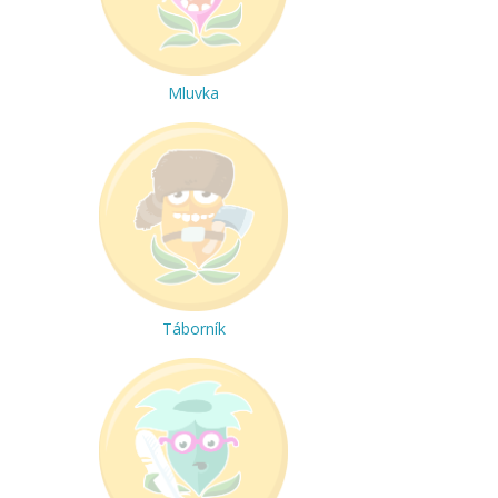
Mluvka
Táborník