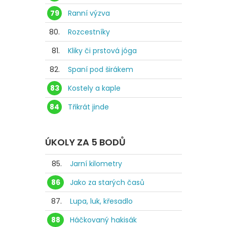
79
Ranní výzva
80.
Rozcestníky
81.
Kliky či prstová jóga
82.
Spaní pod širákem
83
Kostely a kaple
84
Třikrát jinde
ÚKOLY ZA 5 BODŮ
85.
Jarní kilometry
86
Jako za starých časů
87.
Lupa, luk, křesadlo
88
Háčkovaný hakisák