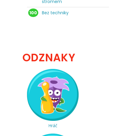
stromem
100
Bez techniky
ODZNAKY
Hráč