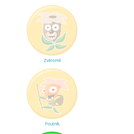
Zvěromil
Poutník