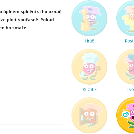
ho úplném splnění si ho označ
lze plnit současně. Pokud
ten ho smaže.
Hráč
Rost
Kuchtík
Tvo