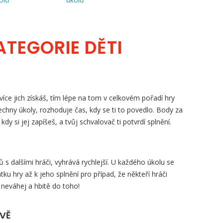
ATEGORIE DĚTI
íce jich získáš, tím lépe na tom v celkovém pořadí hry
šechny úkoly, rozhoduje čas, kdy se ti to povedlo. Body za
, kdy si jej zapíšeš, a tvůj schvalovač ti potvrdí splnění.
s dalšími hráči, vyhrává rychlejší. U každého úkolu se
tku hry až k jeho splnění pro případ, že někteří hráči
 neváhej a hbitě do toho!
ZVĚ