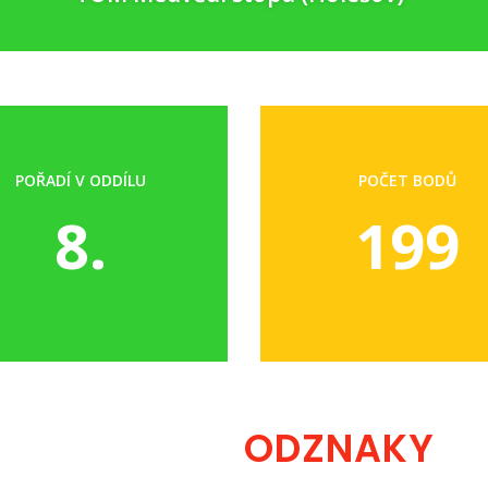
POŘADÍ V ODDÍLU
POČET BODŮ
8.
199
ODZNAKY