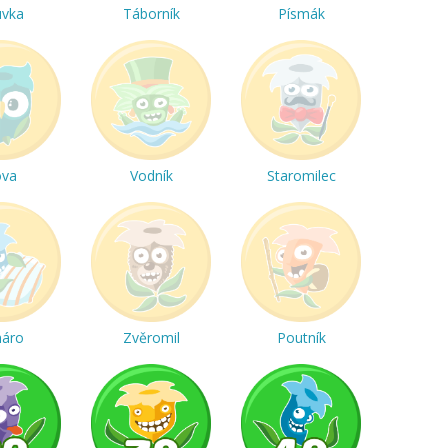
uvka
Táborník
Písmák
ova
Vodník
Staromilec
háro
Zvěromil
Poutník