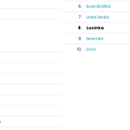
6.
bramBORKA
7.
Linka lienka
8.
Lucinka
9.
Noemka
10.
Dron
u