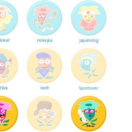
linkář
Hokejka
Japanolog
řílek
Helfr
Sportovec