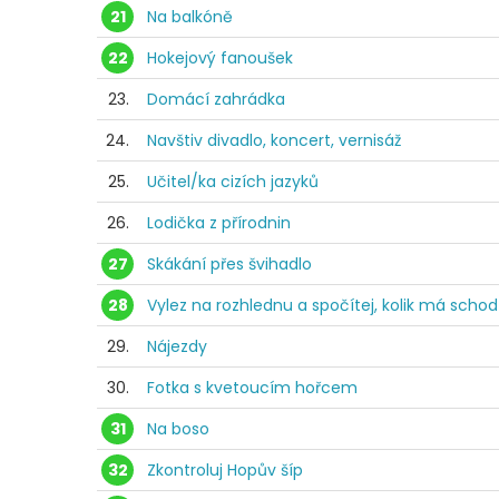
21
Na balkóně
22
Hokejový fanoušek
23.
Domácí zahrádka
24.
Navštiv divadlo, koncert, vernisáž
25.
Učitel/ka cizích jazyků
26.
Lodička z přírodnin
27
Skákání přes švihadlo
28
Vylez na rozhlednu a spočítej, kolik má scho
29.
Nájezdy
30.
Fotka s kvetoucím hořcem
31
Na boso
32
Zkontroluj Hopův šíp