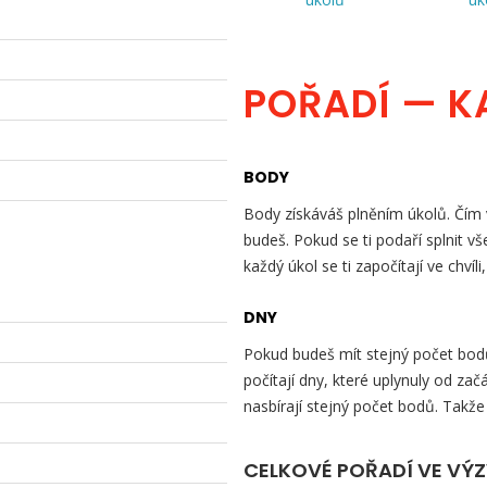
POŘADÍ — K
BODY
Body získáváš plněním úkolů. Čím v
budeš. Pokud se ti podaří splnit v
každý úkol se ti započítají ve chvíli
DNY
Pokud budeš mít stejný počet bodů 
počítají dny, které uplynuly od začá
nasbírají stejný počet bodů. Takže
CELKOVÉ POŘADÍ VE VÝ