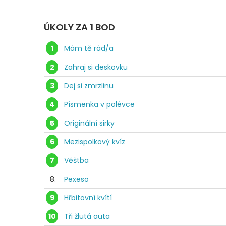
ÚKOLY ZA 1 BOD
1
Mám tě rád/a
2
Zahraj si deskovku
3
Dej si zmrzlinu
4
Písmenka v polévce
5
Originální sirky
6
Mezispolkový kvíz
7
Věštba
8.
Pexeso
9
Hřbitovní kvítí
10
Tři žlutá auta