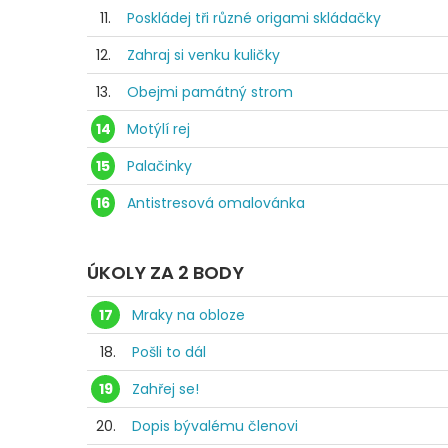
11.
Poskládej tři různé origami skládačky
12.
Zahraj si venku kuličky
13.
Obejmi památný strom
14
Motýlí rej
15
Palačinky
16
Antistresová omalovánka
ÚKOLY ZA 2 BODY
17
Mraky na obloze
18.
Pošli to dál
19
Zahřej se!
20.
Dopis bývalému členovi