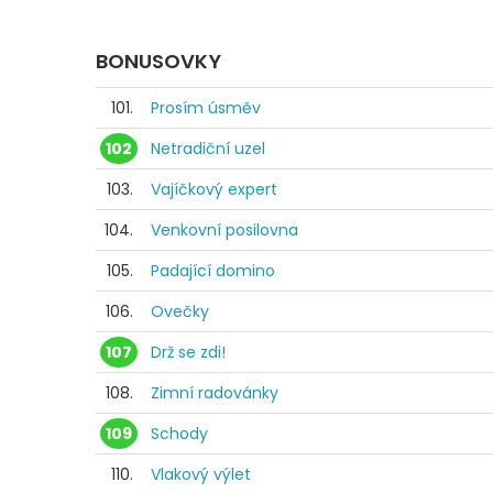
BONUSOVKY
101.
Prosím úsměv
102
Netradiční uzel
103.
Vajíčkový expert
104.
Venkovní posilovna
105.
Padající domino
106.
Ovečky
107
Drž se zdi!
108.
Zimní radovánky
109
Schody
110.
Vlakový výlet