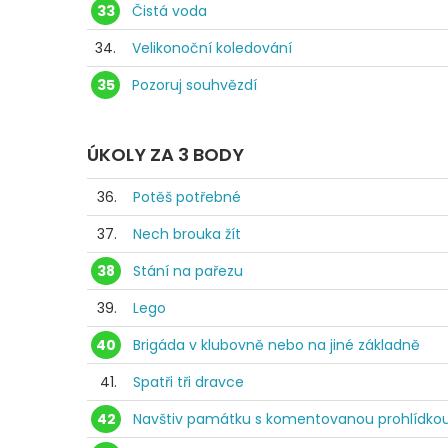
33
Čistá voda
34.
Velikonoční koledování
35
Pozoruj souhvězdí
ÚKOLY ZA 3 BODY
36.
Potěš potřebné
37.
Nech brouka žít
38
Stání na pařezu
39.
Lego
40
Brigáda v klubovně nebo na jiné základně
41.
Spatři tři dravce
42
Navštiv památku s komentovanou prohlídko