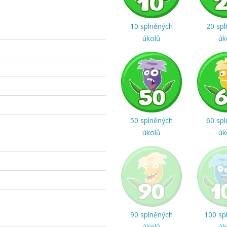
10 splněných
20 sp
úkolů
úk
50 splněných
60 sp
úkolů
úk
90 splněných
100 sp
úkolů
úk