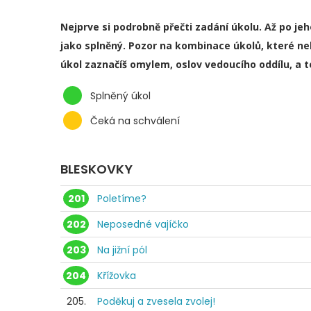
Nejprve si podrobně přečti zadání úkolu. Až po je
jako splněný. Pozor na kombinace úkolů, které ne
úkol zaznačíš omylem, oslov vedoucího oddílu, a 
Splněný úkol
Čeká na schválení
BLESKOVKY
201
Poletíme?
202
Neposedné vajíčko
203
Na jižní pól
204
Křížovka
205.
Poděkuj a zvesela zvolej!