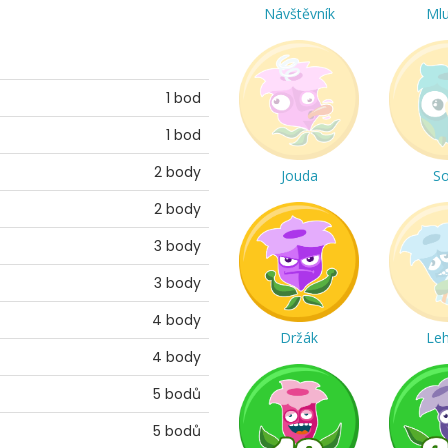
Návštěvník
Ml
1 bod
1 bod
2 body
Jouda
S
2 body
3 body
3 body
4 body
Držák
Le
4 body
5 bodů
5 bodů