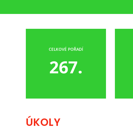
CELKOVÉ POŘADÍ
267.
ÚKOLY