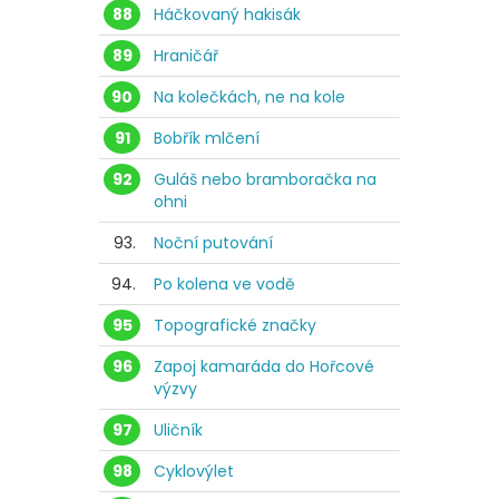
88
Háčkovaný hakisák
89
Hraničář
90
Na kolečkách, ne na kole
91
Bobřík mlčení
92
Guláš nebo bramboračka na
ohni
93.
Noční putování
94.
Po kolena ve vodě
95
Topografické značky
96
Zapoj kamaráda do Hořcové
výzvy
97
Uličník
98
Cyklovýlet