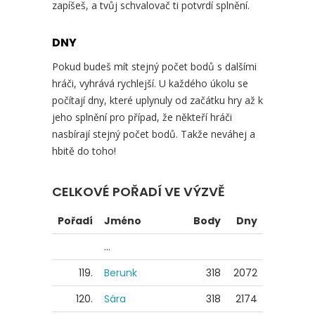
zapíšeš, a tvůj schvalovač ti potvrdí splnění.
DNY
Pokud budeš mít stejný počet bodů s dalšími
hráči, vyhrává rychlejší. U každého úkolu se
počítají dny, které uplynuly od začátku hry až k
jeho splnění pro případ, že někteří hráči
nasbírají stejný počet bodů. Takže neváhej a
hbitě do toho!
CELKOVÉ POŘADÍ VE VÝZVĚ
Pořadí
Jméno
Body
Dny
...
119.
Berunk
318
2072
120.
Sára
318
2174