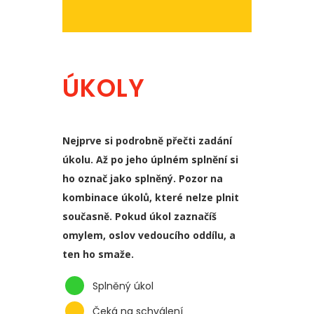
ÚKOLY
Nejprve si podrobně přečti zadání
úkolu. Až po jeho úplném splnění si
ho označ jako splněný. Pozor na
kombinace úkolů, které nelze plnit
současně. Pokud úkol zaznačíš
omylem, oslov vedoucího oddílu, a
ten ho smaže.
Splněný úkol
Čeká na schválení