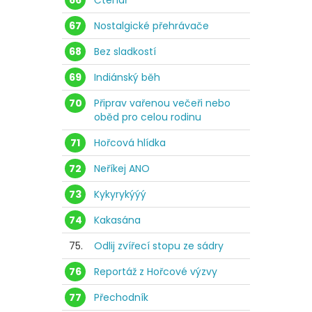
66
Čtenář
67
Nostalgické přehrávače
68
Bez sladkostí
69
Indiánský běh
70
Připrav vařenou večeři nebo
oběd pro celou rodinu
71
Hořcová hlídka
72
Neříkej ANO
73
Kykyrykýýý
74
Kakasána
75.
Odlij zvířecí stopu ze sádry
76
Reportáž z Hořcové výzvy
77
Přechodník