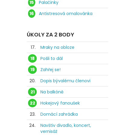
15
Palačinky
16
Antistresová omalovánka
ÚKOLY ZA 2 BODY
17.
Mraky na obloze
18
Pošli to dál
19
Zahřej se!
20.
Dopis bývalému členovi
21
Na balkóně
22
Hokejový fanoušek
23.
Domácí zahrádka
24.
Navštiv divadlo, koncert,
vernisáž