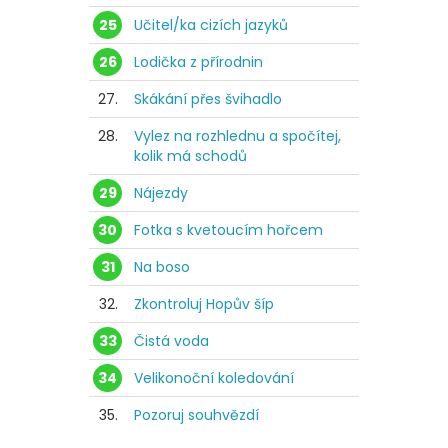
25
Učitel/ka cizích jazyků
26
Lodička z přírodnin
27.
Skákání přes švihadlo
28.
Vylez na rozhlednu a spočítej,
kolik má schodů
29
Nájezdy
30
Fotka s kvetoucím hořcem
31
Na boso
32.
Zkontroluj Hopův šíp
33
Čistá voda
34
Velikonoční koledování
35.
Pozoruj souhvězdí