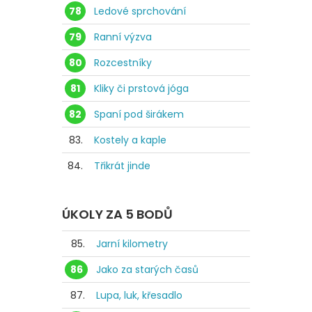
78
Ledové sprchování
79
Ranní výzva
80
Rozcestníky
81
Kliky či prstová jóga
82
Spaní pod širákem
83.
Kostely a kaple
84.
Třikrát jinde
ÚKOLY ZA 5 BODŮ
85.
Jarní kilometry
86
Jako za starých časů
87.
Lupa, luk, křesadlo