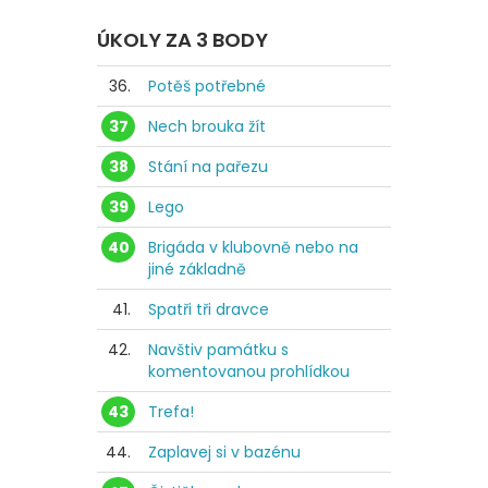
ÚKOLY ZA 3 BODY
36.
Potěš potřebné
37
Nech brouka žít
38
Stání na pařezu
39
Lego
40
Brigáda v klubovně nebo na
jiné základně
41.
Spatři tři dravce
42.
Navštiv památku s
komentovanou prohlídkou
43
Trefa!
44.
Zaplavej si v bazénu