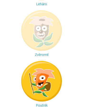
Leháro
Zvěromil
Poutník