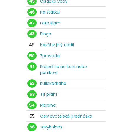
45
Čistička vody
46
Na statku
47
Foto klam
48
Bingo
49.
Navštiv jiný oddíl
50
Zpravodaj
51
Projeď se na koni nebo
poníkovi
52
Kuličkodráha
53
Tři přání
54
Morana
55.
Cestovatelská přednáška
56
Jazykolam