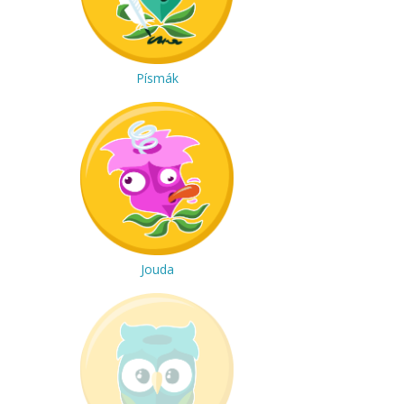
Písmák
Jouda