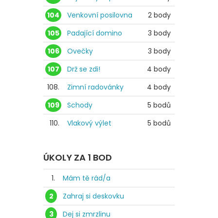
104
Venkovní posilovna
2 body
105
Padající domino
3 body
106
Ovečky
3 body
107
Drž se zdi!
4 body
108.
Zimní radovánky
4 body
109
Schody
5 bodů
110.
Vlakový výlet
5 bodů
ÚKOLY ZA 1 BOD
1.
Mám tě rád/a
2
Zahraj si deskovku
3
Dej si zmrzlinu