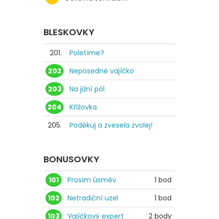
BLESKOVKY
201.
Poletíme?
202
Neposedné vajíčko
203
Na jižní pól
204
Křížovka
205.
Poděkuj a zvesela zvolej!
BONUSOVKY
101
Prosím úsměv
1 bod
102
Netradiční uzel
1 bod
103
Vajíčkový expert
2 body