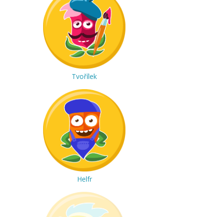
Tvořílek
Helfr