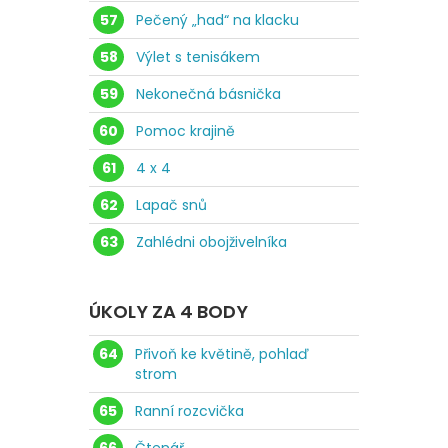
57
Pečený „had“ na klacku
58
Výlet s tenisákem
59
Nekonečná básnička
60
Pomoc krajině
61
4 x 4
62
Lapač snů
63
Zahlédni obojživelníka
ÚKOLY ZA 4 BODY
64
Přivoň ke květině, pohlaď
strom
65
Ranní rozcvička