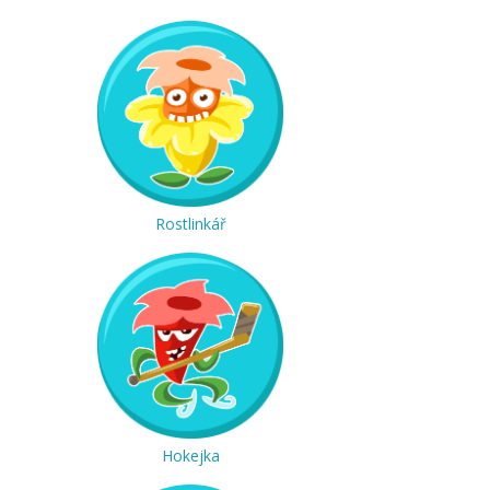
Rostlinkář
Hokejka