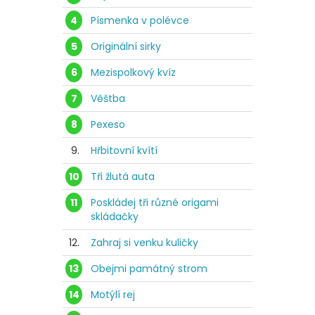
4
Písmenka v polévce
5
Originální sirky
6
Mezispolkový kvíz
7
Věštba
8
Pexeso
9.
Hřbitovní kvítí
10
Tři žlutá auta
11
Poskládej tři různé origami
skládačky
12.
Zahraj si venku kuličky
13
Obejmi památný strom
14
Motýlí rej