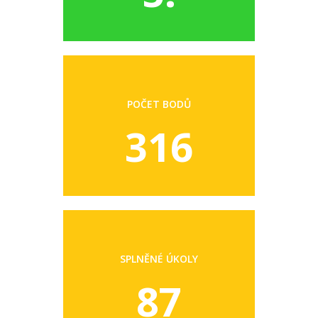
POČET BODŮ
316
SPLNĚNÉ ÚKOLY
87