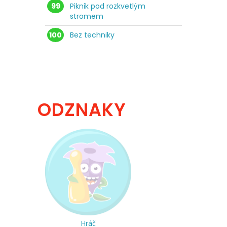
99
Piknik pod rozkvetlým
stromem
100
Bez techniky
ODZNAKY
Hráč