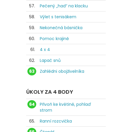
57.
Pečený „had“ na klacku
58.
Výlet s tenisákem
59.
Nekonečná básnička
60.
Pomoc krajině
61.
4 x 4
62.
Lapač snů
63
Zahlédni obojživelníka
ÚKOLY ZA 4 BODY
64
Přivoň ke květině, pohlaď
strom
65.
Ranní rozcvička