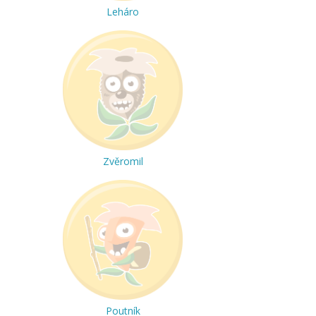
Leháro
Zvěromil
Poutník