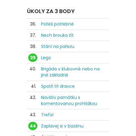
ÚKOLY ZA 3 BODY
36.
Potěš potřebné
37.
Nech brouka žít
38.
Stání na pařezu
39
Lego
40.
Brigáda v klubovně nebo na
jiné základně
41.
Spatři tři dravce
42.
Navštiv památku s
komentovanou prohlídkou
43.
Trefa!
44
Zaplavej si v bazénu