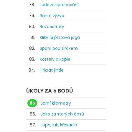
78.
Ledové sprchování
79.
Ranní výzva
80.
Rozcestníky
81.
Kliky či prstová jóga
82.
Spaní pod širákem
83.
Kostely a kaple
84.
Třikrát jinde
ÚKOLY ZA 5 BODŮ
85
Jarní kilometry
86.
Jako za starých časů
87.
Lupa, luk, křesadlo