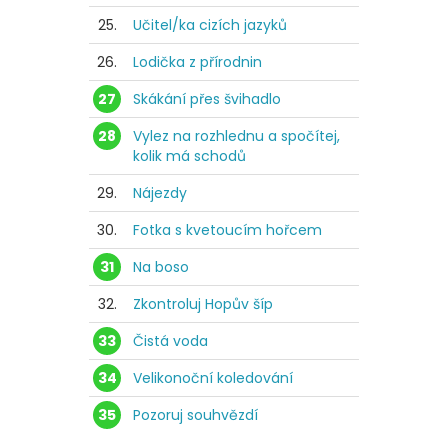
25.
Učitel/ka cizích jazyků
26.
Lodička z přírodnin
27
Skákání přes švihadlo
28
Vylez na rozhlednu a spočítej,
kolik má schodů
29.
Nájezdy
30.
Fotka s kvetoucím hořcem
31
Na boso
32.
Zkontroluj Hopův šíp
33
Čistá voda
34
Velikonoční koledování
35
Pozoruj souhvězdí