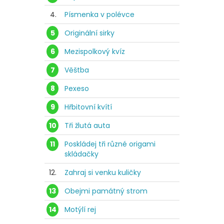
4.
Písmenka v polévce
5
Originální sirky
6
Mezispolkový kvíz
7
Věštba
8
Pexeso
9
Hřbitovní kvítí
10
Tři žlutá auta
11
Poskládej tři různé origami
skládačky
12.
Zahraj si venku kuličky
13
Obejmi památný strom
14
Motýlí rej