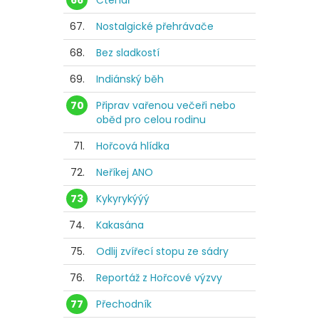
66
Čtenář
67.
Nostalgické přehrávače
68.
Bez sladkostí
69.
Indiánský běh
70
Připrav vařenou večeři nebo
oběd pro celou rodinu
71.
Hořcová hlídka
72.
Neříkej ANO
73
Kykyrykýýý
74.
Kakasána
75.
Odlij zvířecí stopu ze sádry
76.
Reportáž z Hořcové výzvy
77
Přechodník