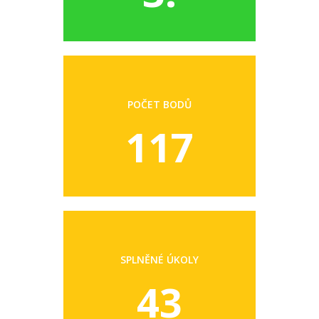
POČET BODŮ
117
SPLNĚNÉ ÚKOLY
43