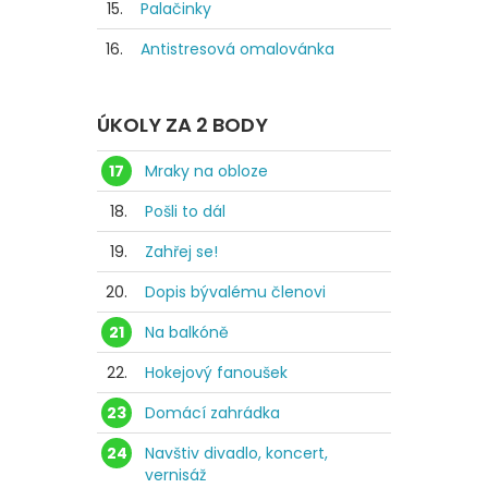
15.
Palačinky
16.
Antistresová omalovánka
ÚKOLY ZA 2 BODY
17
Mraky na obloze
18.
Pošli to dál
19.
Zahřej se!
20.
Dopis bývalému členovi
21
Na balkóně
22.
Hokejový fanoušek
23
Domácí zahrádka
24
Navštiv divadlo, koncert,
vernisáž