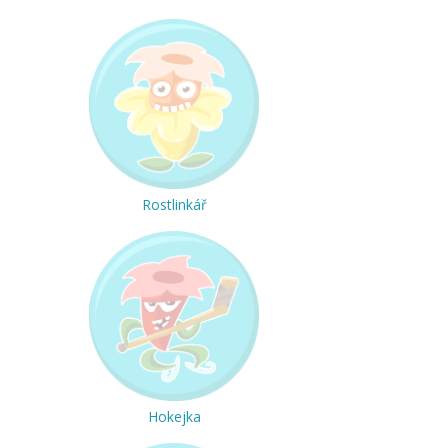
Rostlinkář
Hokejka