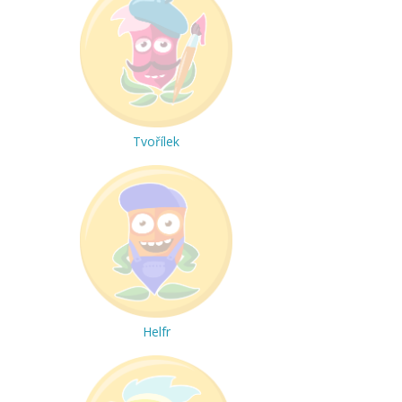
Tvořílek
Helfr