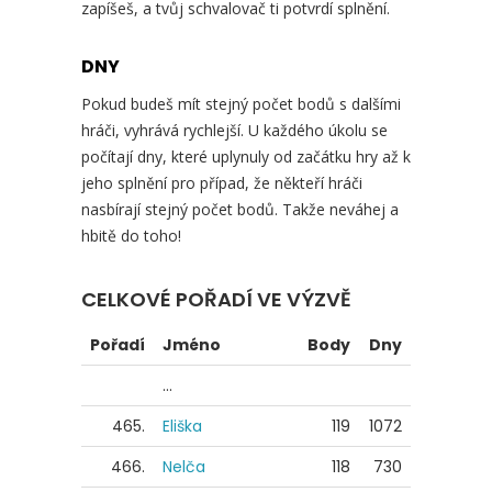
zapíšeš, a tvůj schvalovač ti potvrdí splnění.
DNY
Pokud budeš mít stejný počet bodů s dalšími
hráči, vyhrává rychlejší. U každého úkolu se
počítají dny, které uplynuly od začátku hry až k
jeho splnění pro případ, že někteří hráči
nasbírají stejný počet bodů. Takže neváhej a
hbitě do toho!
CELKOVÉ POŘADÍ VE VÝZVĚ
Pořadí
Jméno
Body
Dny
...
465.
Eliška
119
1072
466.
Nelča
118
730