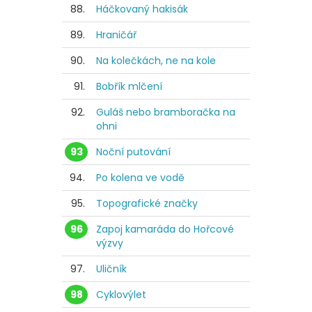
88.
Háčkovaný hakisák
89.
Hraničář
90.
Na kolečkách, ne na kole
91.
Bobřík mlčení
92.
Guláš nebo bramboračka na
ohni
93
Noční putování
94.
Po kolena ve vodě
95.
Topografické značky
96
Zapoj kamaráda do Hořcové
výzvy
97.
Uličník
98
Cyklovýlet