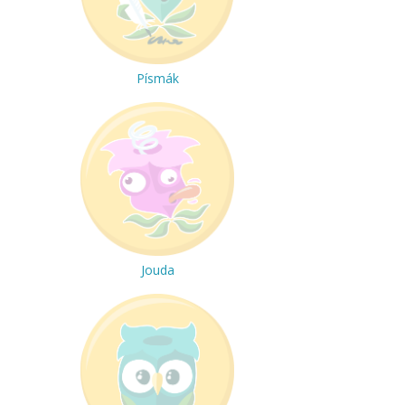
Písmák
Jouda