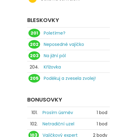
BLESKOVKY
201
Poletíme?
202
Neposedné vajíčko
203
Na jižní pól
204.
Křížovka
205
Poděkuj a zvesela zvolej!
BONUSOVKY
101.
Prosím úsměv
1 bod
102.
Netradiční uzel
1 bod
103
Vajíčkový expert
2 body