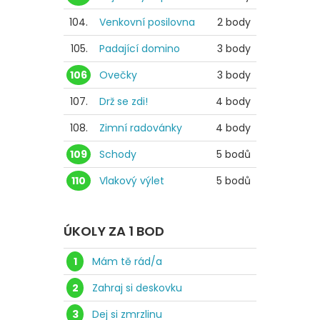
104.
Venkovní posilovna
2 body
105.
Padající domino
3 body
106
Ovečky
3 body
107.
Drž se zdi!
4 body
108.
Zimní radovánky
4 body
109
Schody
5 bodů
110
Vlakový výlet
5 bodů
ÚKOLY ZA 1 BOD
1
Mám tě rád/a
2
Zahraj si deskovku
3
Dej si zmrzlinu