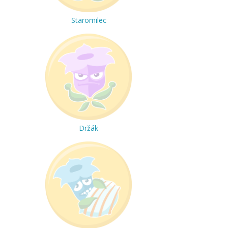
Staromilec
Držák