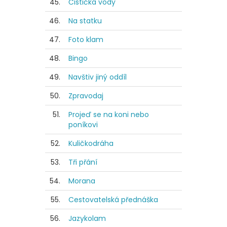
45.
Čistička vody
46.
Na statku
47.
Foto klam
48.
Bingo
49.
Navštiv jiný oddíl
50.
Zpravodaj
51.
Projeď se na koni nebo
poníkovi
52.
Kuličkodráha
53.
Tři přání
54.
Morana
55.
Cestovatelská přednáška
56.
Jazykolam