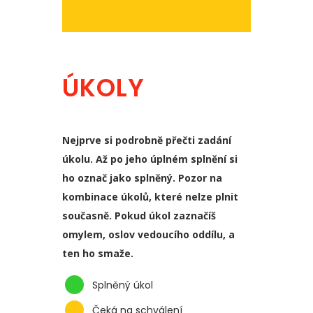
ÚKOLY
Nejprve si podrobně přečti zadání
úkolu. Až po jeho úplném splnění si
ho označ jako splněný. Pozor na
kombinace úkolů, které nelze plnit
současně. Pokud úkol zaznačíš
omylem, oslov vedoucího oddílu, a
ten ho smaže.
Splněný úkol
Čeká na schválení