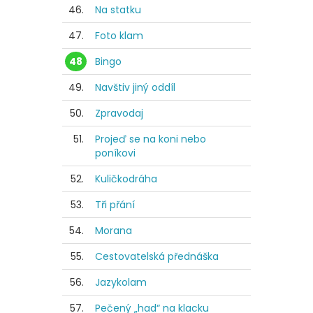
46.
Na statku
47.
Foto klam
48
Bingo
49.
Navštiv jiný oddíl
50.
Zpravodaj
51.
Projeď se na koni nebo
poníkovi
52.
Kuličkodráha
53.
Tři přání
54.
Morana
55.
Cestovatelská přednáška
56.
Jazykolam
57.
Pečený „had“ na klacku