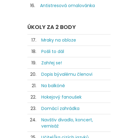
16.
Antistresová omalovánka
ÚKOLY ZA 2 BODY
17.
Mraky na obloze
18.
Pošli to dál
19.
Zahřej se!
20.
Dopis bývalému členovi
21.
Na balkóně
22.
Hokejový fanoušek
23.
Domácí zahrádka
24.
Navštiv divadlo, koncert,
vernisáž
25.
Učitel/ka cizích jazyků