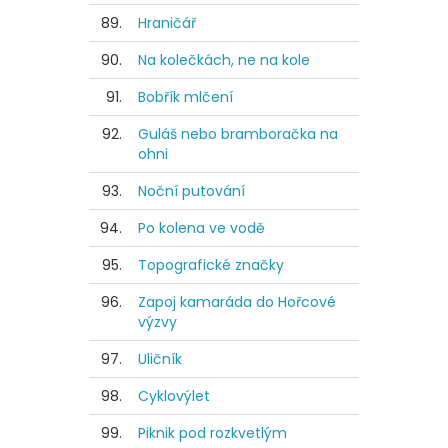
89.
Hraničář
90.
Na kolečkách, ne na kole
91.
Bobřík mlčení
92.
Guláš nebo bramboračka na
ohni
93.
Noční putování
94.
Po kolena ve vodě
95.
Topografické značky
96.
Zapoj kamaráda do Hořcové
výzvy
97.
Uličník
98.
Cyklovýlet
99.
Piknik pod rozkvetlým