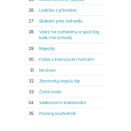
26.
Lodička z přírodnin
27.
Skákání přes švihadlo
28.
Vylez na rozhlednu a spočítej,
kolik má schodů
29.
Nájezdy
30.
Fotka s kvetoucím hořcem
31.
Na boso
32.
Zkontroluj Hopův šíp
33.
Čistá voda
34.
Velikonoční koledování
35.
Pozoruj souhvězdí