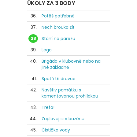
ÚKOLY ZA 3 BODY
36.
Potěš potřebné
37.
Nech brouka žít
38
Stání na pařezu
39.
Lego
40.
Brigáda v klubovně nebo na
jiné základně
41.
Spatři tři dravce
42.
Navštiv památku s
komentovanou prohlídkou
43.
Trefa!
44.
Zaplavej si v bazénu
45.
Čistička vody