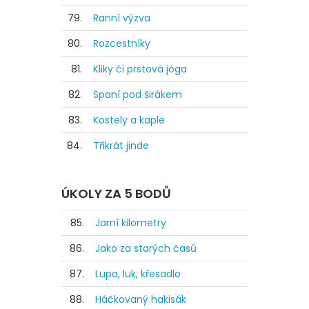
79.
Ranní výzva
80.
Rozcestníky
81.
Kliky či prstová jóga
82.
Spaní pod širákem
83.
Kostely a kaple
84.
Třikrát jinde
ÚKOLY ZA 5 BODŮ
85.
Jarní kilometry
86.
Jako za starých časů
87.
Lupa, luk, křesadlo
88.
Háčkovaný hakisák