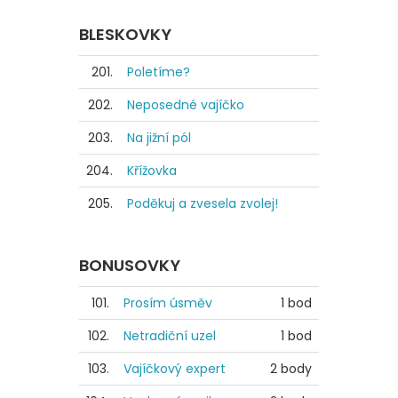
BLESKOVKY
201.
Poletíme?
202.
Neposedné vajíčko
203.
Na jižní pól
204.
Křížovka
205.
Poděkuj a zvesela zvolej!
BONUSOVKY
101.
Prosím úsměv
1 bod
102.
Netradiční uzel
1 bod
103.
Vajíčkový expert
2 body