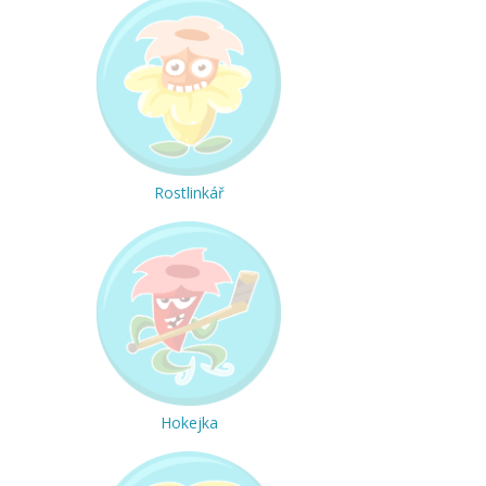
Rostlinkář
Hokejka