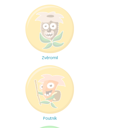
Zvěromil
Poutník