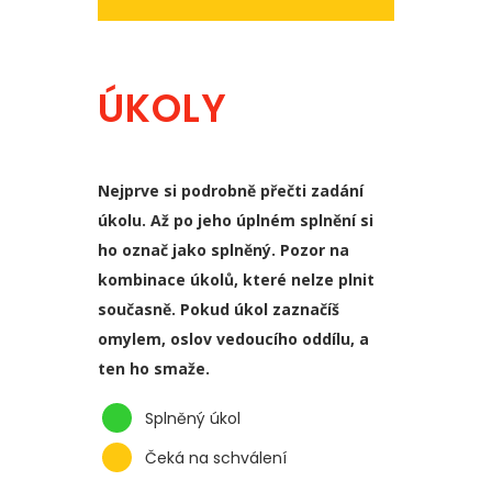
ÚKOLY
Nejprve si podrobně přečti zadání
úkolu. Až po jeho úplném splnění si
ho označ jako splněný. Pozor na
kombinace úkolů, které nelze plnit
současně. Pokud úkol zaznačíš
omylem, oslov vedoucího oddílu, a
ten ho smaže.
Splněný úkol
Čeká na schválení