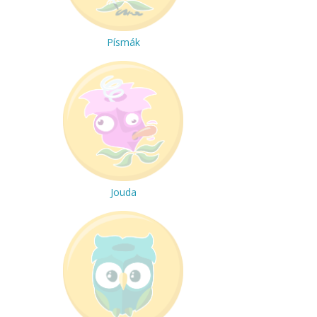
Písmák
Jouda