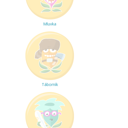
Mluvka
Táborník