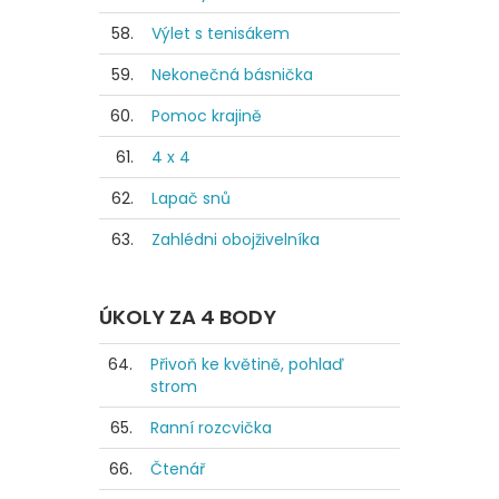
58.
Výlet s tenisákem
59.
Nekonečná básnička
60.
Pomoc krajině
61.
4 x 4
62.
Lapač snů
63.
Zahlédni obojživelníka
ÚKOLY ZA 4 BODY
64.
Přivoň ke květině, pohlaď
strom
65.
Ranní rozcvička
66.
Čtenář