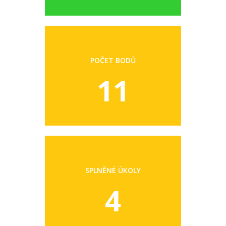
POČET BODŮ
11
SPLNĚNÉ ÚKOLY
4