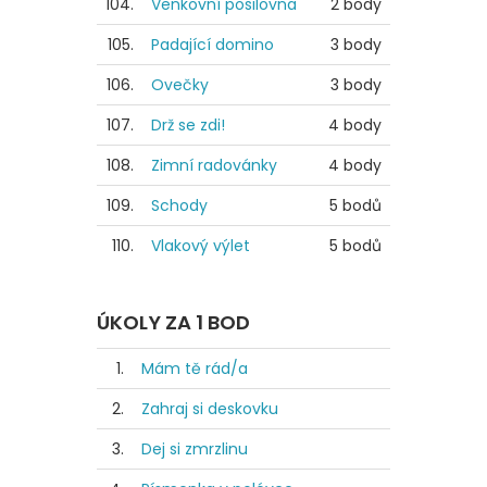
104.
Venkovní posilovna
2 body
105.
Padající domino
3 body
106.
Ovečky
3 body
107.
Drž se zdi!
4 body
108.
Zimní radovánky
4 body
109.
Schody
5 bodů
110.
Vlakový výlet
5 bodů
ÚKOLY ZA 1 BOD
1.
Mám tě rád/a
2.
Zahraj si deskovku
3.
Dej si zmrzlinu