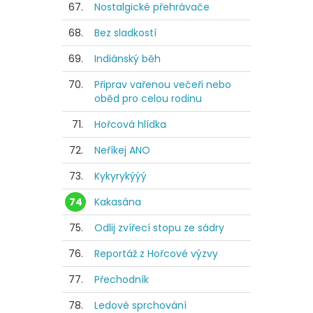
67.
Nostalgické přehrávače
68.
Bez sladkostí
69.
Indiánský běh
70.
Připrav vařenou večeři nebo
oběd pro celou rodinu
71.
Hořcová hlídka
72.
Neříkej ANO
73.
Kykyrykýýý
74
Kakasána
75.
Odlij zvířecí stopu ze sádry
76.
Reportáž z Hořcové výzvy
77.
Přechodník
78.
Ledové sprchování