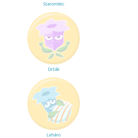
Staromilec
Držák
Leháro