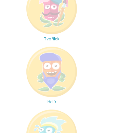
Tvořílek
Helfr