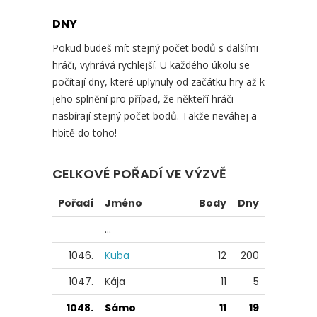
DNY
Pokud budeš mít stejný počet bodů s dalšími
hráči, vyhrává rychlejší. U každého úkolu se
počítají dny, které uplynuly od začátku hry až k
jeho splnění pro případ, že někteří hráči
nasbírají stejný počet bodů. Takže neváhej a
hbitě do toho!
CELKOVÉ POŘADÍ VE VÝZVĚ
Pořadí
Jméno
Body
Dny
...
1046.
Kuba
12
200
1047.
Kája
11
5
1048.
Sámo
11
19