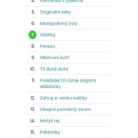
4.
Písmenka v polévce
5.
Originální sirky
6.
Mezispolkový kvíz
7
Věštba
8.
Pexeso
9.
Hřbitovní kvítí
10.
Tři žlutá auta
11.
Poskládej tři různé origami
skládačky
12.
Zahraj si venku kuličky
13.
Obejmi památný strom
14.
Motýlí rej
15.
Palačinky