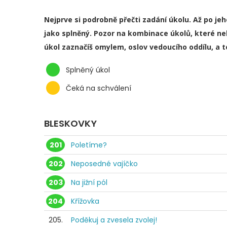
Nejprve si podrobně přečti zadání úkolu. Až po je
jako splněný. Pozor na kombinace úkolů, které ne
úkol zaznačíš omylem, oslov vedoucího oddílu, a 
Splněný úkol
Čeká na schválení
BLESKOVKY
201
Poletíme?
202
Neposedné vajíčko
203
Na jižní pól
204
Křížovka
205.
Poděkuj a zvesela zvolej!