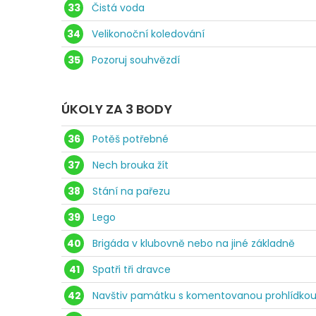
33
Čistá voda
34
Velikonoční koledování
35
Pozoruj souhvězdí
ÚKOLY ZA 3 BODY
36
Potěš potřebné
37
Nech brouka žít
38
Stání na pařezu
39
Lego
40
Brigáda v klubovně nebo na jiné základně
41
Spatři tři dravce
42
Navštiv památku s komentovanou prohlídko