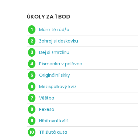
ÚKOLY ZA 1 BOD
1
Mám tě rád/a
2
Zahraj si deskovku
3
Dej si zmrzlinu
4
Písmenka v polévce
5
Originální sirky
6
Mezispolkový kvíz
7
Věštba
8
Pexeso
9
Hřbitovní kvítí
10
Tři žlutá auta