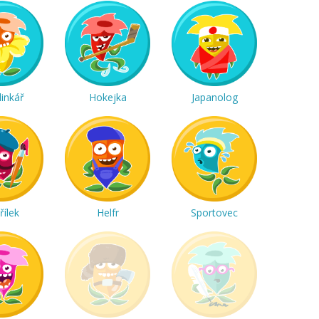
linkář
Hokejka
Japanolog
řílek
Helfr
Sportovec