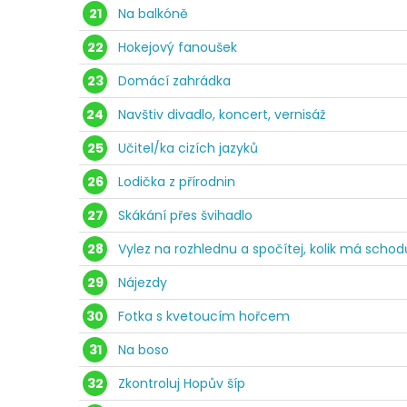
21
Na balkóně
22
Hokejový fanoušek
23
Domácí zahrádka
24
Navštiv divadlo, koncert, vernisáž
25
Učitel/ka cizích jazyků
26
Lodička z přírodnin
27
Skákání přes švihadlo
28
Vylez na rozhlednu a spočítej, kolik má schod
29
Nájezdy
30
Fotka s kvetoucím hořcem
31
Na boso
32
Zkontroluj Hopův šíp