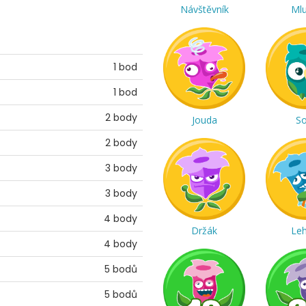
Návštěvník
Ml
1 bod
1 bod
2 body
Jouda
S
2 body
3 body
3 body
4 body
Držák
Le
4 body
5 bodů
5 bodů