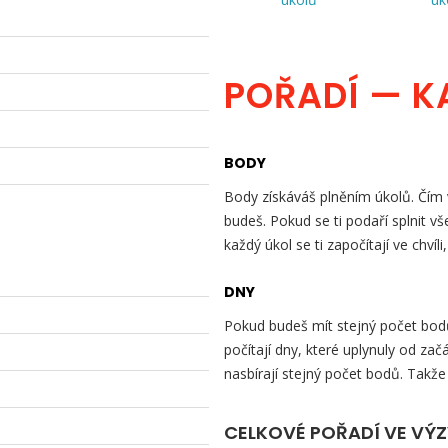
POŘADÍ — K
BODY
Body získáváš plněním úkolů. Čím v
budeš. Pokud se ti podaří splnit v
každý úkol se ti započítají ve chvíli
DNY
Pokud budeš mít stejný počet bodů 
počítají dny, které uplynuly od začá
nasbírají stejný počet bodů. Takže
CELKOVÉ POŘADÍ VE VÝ