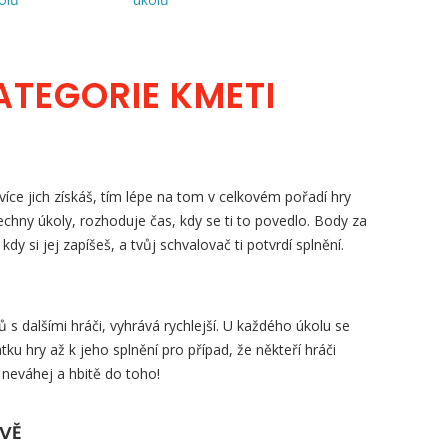
ATEGORIE KMETI
íce jich získáš, tím lépe na tom v celkovém pořadí hry
šechny úkoly, rozhoduje čas, kdy se ti to povedlo. Body za
, kdy si jej zapíšeš, a tvůj schvalovač ti potvrdí splnění.
s dalšími hráči, vyhrává rychlejší. U každého úkolu se
tku hry až k jeho splnění pro případ, že někteří hráči
 neváhej a hbitě do toho!
ZVĚ