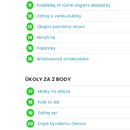
11
Poskládej tři různé origami skládačky
12
Zahraj si venku kuličky
13
Obejmi památný strom
14
Motýlí rej
15
Palačinky
16
Antistresová omalovánka
ÚKOLY ZA 2 BODY
17
Mraky na obloze
18
Pošli to dál
19
Zahřej se!
20
Dopis bývalému členovi