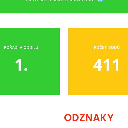
POŘADÍ V ODDÍLU
POČET BODŮ
1.
411
ODZNAKY