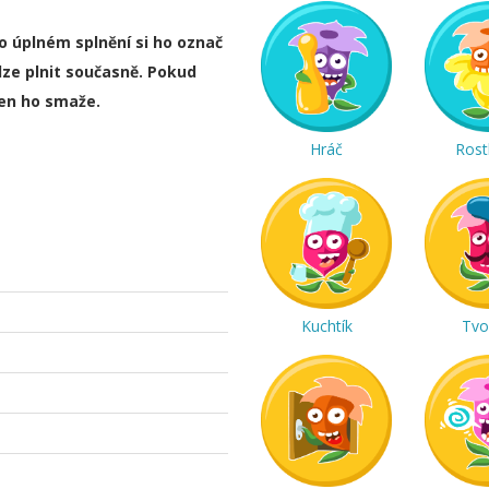
ho úplném splnění si ho označ
lze plnit současně. Pokud
ten ho smaže.
Hráč
Rost
Kuchtík
Tvo