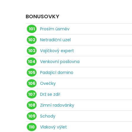
BONUSOVKY
101
Prosím úsměv
102
Netradiční uzel
103
Vajíčkový expert
104
Venkovní posilovna
105
Padající domino
106
Ovečky
107
Drž se zdi!
108
Zimní radovánky
109
Schody
110
Vlakový výlet