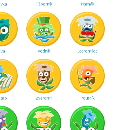
uvka
Táborník
Písmák
ova
Vodník
Staromilec
háro
Zvěromil
Poutník