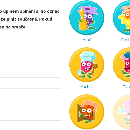
ho úplném splnění si ho označ
lze plnit současně. Pokud
ten ho smaže.
Hráč
Rost
Kuchtík
Tvo