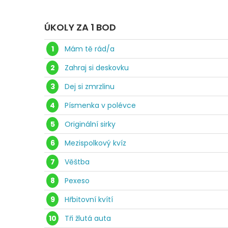
ÚKOLY ZA 1 BOD
1
Mám tě rád/a
2
Zahraj si deskovku
3
Dej si zmrzlinu
4
Písmenka v polévce
5
Originální sirky
6
Mezispolkový kvíz
7
Věštba
8
Pexeso
9
Hřbitovní kvítí
10
Tři žlutá auta