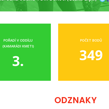
POŘADÍ V ODDÍLU
POČET BODŮ
(KAMARÁDI KMETI)
349
3.
ODZNAKY