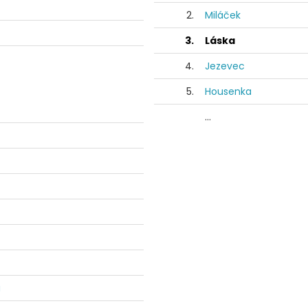
2.
Miláček
3.
Láska
4.
Jezevec
5.
Housenka
...
u