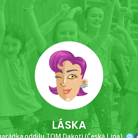
LÁSKA
arádka oddílu TOM Dakoti (Česká Lípa)