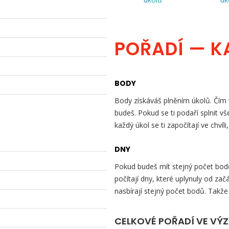
POŘADÍ — K
BODY
Body získáváš plněním úkolů. Čím v
budeš. Pokud se ti podaří splnit v
každý úkol se ti započítají ve chvíli
DNY
Pokud budeš mít stejný počet bodů 
počítají dny, které uplynuly od začá
nasbírají stejný počet bodů. Takže
CELKOVÉ POŘADÍ VE VÝ