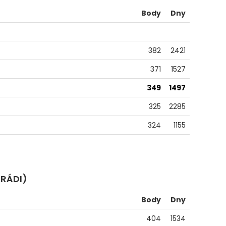
Body
Dny
382
2421
371
1527
349
1497
325
2285
324
1155
ARÁDI)
Body
Dny
404
1534