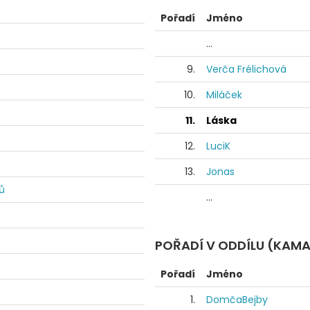
Pořadí
Jméno
...
9.
Verča Frélichová
10.
Miláček
11.
Láska
12.
LuciK
13.
Jonas
ů
...
POŘADÍ V ODDÍLU (KAM
Pořadí
Jméno
1.
DomčaBejby