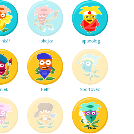
linkář
Hokejka
Japanolog
řílek
Helfr
Sportovec