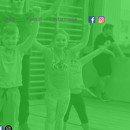
Úkoly
Pořadí
Informace