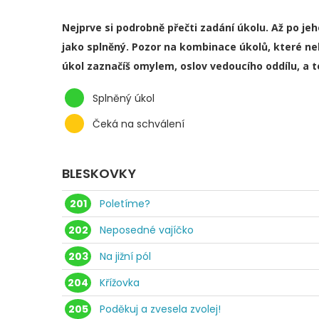
Nejprve si podrobně přečti zadání úkolu. Až po je
jako splněný. Pozor na kombinace úkolů, které ne
úkol zaznačíš omylem, oslov vedoucího oddílu, a 
Splněný úkol
Čeká na schválení
BLESKOVKY
201
Poletíme?
202
Neposedné vajíčko
203
Na jižní pól
204
Křížovka
205
Poděkuj a zvesela zvolej!