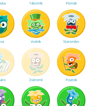
uvka
Táborník
Písmák
ova
Vodník
Staromilec
háro
Zvěromil
Poutník