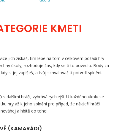
ATEGORIE KMETI
íce jich získáš, tím lépe na tom v celkovém pořadí hry
šechny úkoly, rozhoduje čas, kdy se ti to povedlo. Body za
, kdy si jej zapíšeš, a tvůj schvalovač ti potvrdí splnění.
s dalšími hráči, vyhrává rychlejší. U každého úkolu se
tku hry až k jeho splnění pro případ, že někteří hráči
 neváhej a hbitě do toho!
ZVĚ (KAMARÁDI)