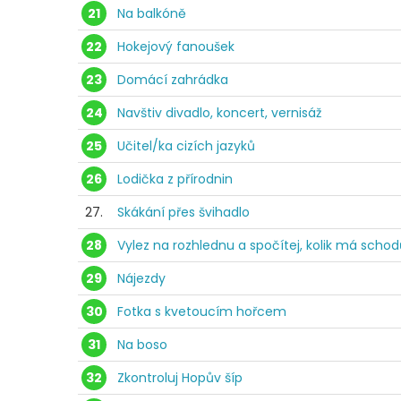
21
Na balkóně
22
Hokejový fanoušek
23
Domácí zahrádka
24
Navštiv divadlo, koncert, vernisáž
25
Učitel/ka cizích jazyků
26
Lodička z přírodnin
27.
Skákání přes švihadlo
28
Vylez na rozhlednu a spočítej, kolik má schod
29
Nájezdy
30
Fotka s kvetoucím hořcem
31
Na boso
32
Zkontroluj Hopův šíp