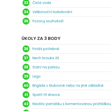
33
Čistá voda
34
Velikonoční koledování
35
Pozoruj souhvězdí
ÚKOLY ZA 3 BODY
36
Potěš potřebné
37
Nech brouka žít
38
Stání na pařezu
39
Lego
40
Brigáda v klubovně nebo na jiné základně
41
Spatři tři dravce
42
Navštiv památku s komentovanou prohlídko