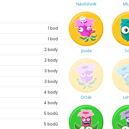
Návštěvník
Ml
1 bod
1 bod
2 body
Jouda
S
2 body
3 body
3 body
4 body
Držák
Le
4 body
5 bodů
5 bodů