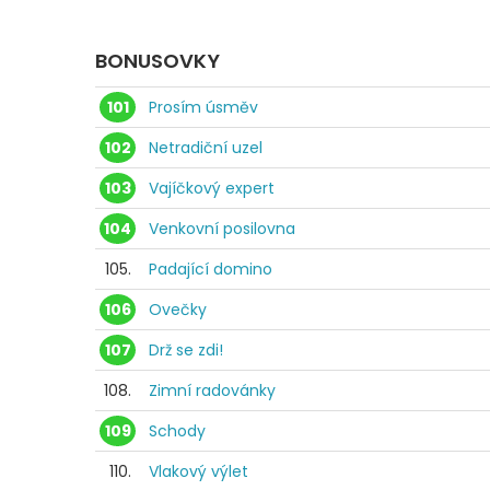
BONUSOVKY
101
Prosím úsměv
102
Netradiční uzel
103
Vajíčkový expert
104
Venkovní posilovna
105.
Padající domino
106
Ovečky
107
Drž se zdi!
108.
Zimní radovánky
109
Schody
110.
Vlakový výlet