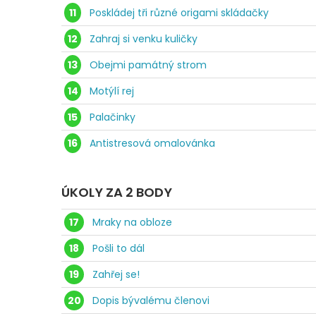
11
Poskládej tři různé origami skládačky
12
Zahraj si venku kuličky
13
Obejmi památný strom
14
Motýlí rej
15
Palačinky
16
Antistresová omalovánka
ÚKOLY ZA 2 BODY
17
Mraky na obloze
18
Pošli to dál
19
Zahřej se!
20
Dopis bývalému členovi