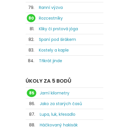
79.
Ranní výzva
80
Rozcestníky
81.
Kliky či prstová jóga
82.
Spaní pod širákem
83.
Kostely a kaple
84.
Třikrát jinde
ÚKOLY ZA 5 BODŮ
85
Jarní kilometry
86.
Jako za starých časů
87.
Lupa, luk, křesadlo
88.
Háčkovaný hakisák