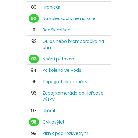
89.
Hraničář
90
Na kolečkách, ne na kole
91.
Bobřík mlčení
92.
Guláš nebo bramboračka na
ohni
93
Noční putování
94.
Po kolena ve vodě
95.
Topografické značky
96.
Zapoj kamaráda do Hořcové
výzvy
97.
Uličník
98
Cyklovýlet
99.
Piknik pod rozkvetlým