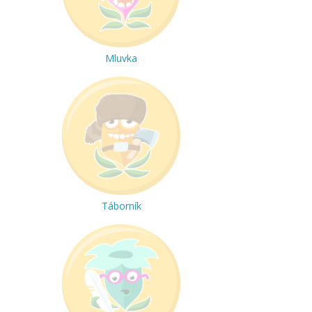
Mluvka
Táborník