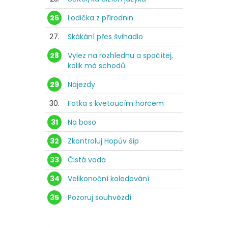
26
Lodička z přírodnin
27.
Skákání přes švihadlo
28
Vylez na rozhlednu a spočítej,
kolik má schodů
29
Nájezdy
30.
Fotka s kvetoucím hořcem
31
Na boso
32
Zkontroluj Hopův šíp
33
Čistá voda
34
Velikonoční koledování
35
Pozoruj souhvězdí