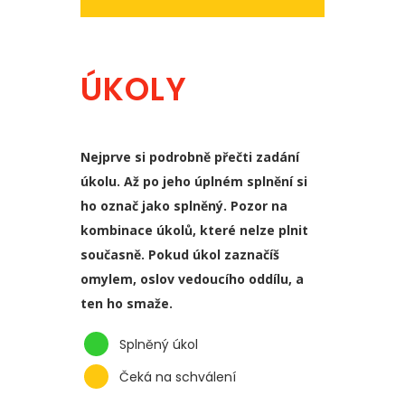
ÚKOLY
Nejprve si podrobně přečti zadání
úkolu. Až po jeho úplném splnění si
ho označ jako splněný. Pozor na
kombinace úkolů, které nelze plnit
současně. Pokud úkol zaznačíš
omylem, oslov vedoucího oddílu, a
ten ho smaže.
Splněný úkol
Čeká na schválení