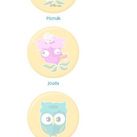
Písmák
Jouda