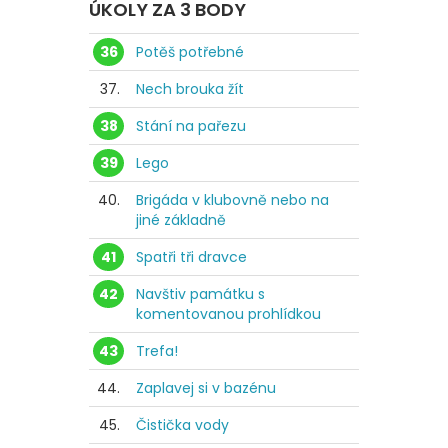
ÚKOLY ZA 3 BODY
36
Potěš potřebné
37.
Nech brouka žít
38
Stání na pařezu
39
Lego
40.
Brigáda v klubovně nebo na
jiné základně
41
Spatři tři dravce
42
Navštiv památku s
komentovanou prohlídkou
43
Trefa!
44.
Zaplavej si v bazénu
45.
Čistička vody