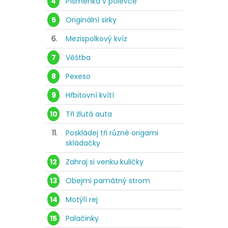
4
Písmenka v polévce
5
Originální sirky
6.
Mezispolkový kvíz
7
Věštba
8
Pexeso
9
Hřbitovní kvítí
10
Tři žlutá auta
11.
Poskládej tři různé origami
skládačky
12
Zahraj si venku kuličky
13
Obejmi památný strom
14
Motýlí rej
15
Palačinky