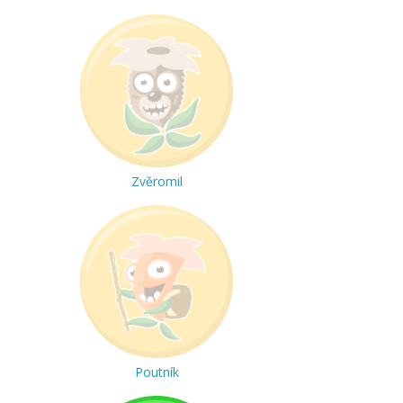
Zvěromil
Poutník