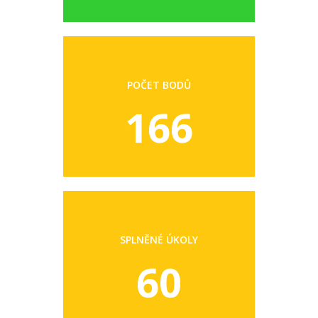
POČET BODŮ
166
SPLNĚNÉ ÚKOLY
60