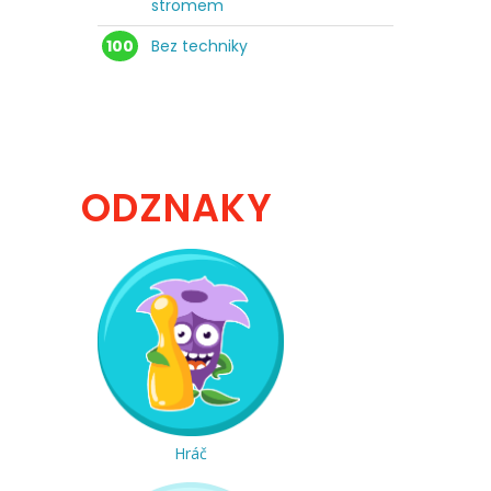
stromem
100
Bez techniky
ODZNAKY
Hráč