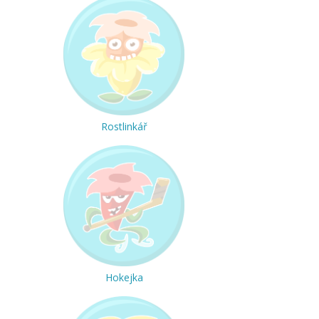
Rostlinkář
Hokejka