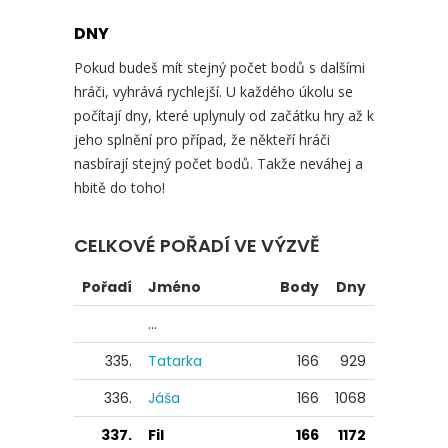
DNY
Pokud budeš mít stejný počet bodů s dalšími
hráči, vyhrává rychlejší. U každého úkolu se
počítají dny, které uplynuly od začátku hry až k
jeho splnění pro případ, že někteří hráči
nasbírají stejný počet bodů. Takže neváhej a
hbitě do toho!
CELKOVÉ POŘADÍ VE VÝZVĚ
Pořadí
Jméno
Body
Dny
...
335.
Tatarka
166
929
336.
Jáša
166
1068
337.
Fil
166
1172