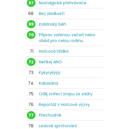
67
Nostalgické přehrávače
68.
Bez sladkostí
69
Indiánský běh
70
Připrav vařenou večeři nebo
oběd pro celou rodinu
71.
Hořcová hlídka
72
Neříkej ANO
73.
Kykyrykýýý
74.
Kakasána
75.
Odlij zvířecí stopu ze sádry
76.
Reportáž z Hořcové výzvy
77
Přechodník
78.
Ledové sprchování