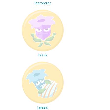
Staromilec
Držák
Leháro