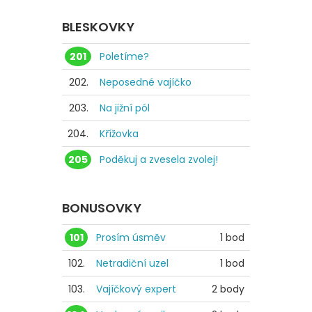
BLESKOVKY
201
Poletíme?
202.
Neposedné vajíčko
203.
Na jižní pól
204.
Křížovka
205
Poděkuj a zvesela zvolej!
BONUSOVKY
101
Prosím úsměv
1 bod
102.
Netradiční uzel
1 bod
103.
Vajíčkový expert
2 body