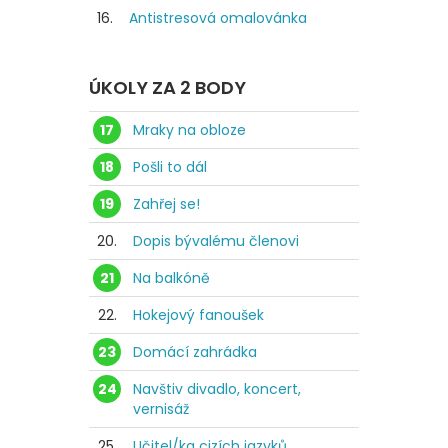
16.
Antistresová omalovánka
ÚKOLY ZA 2 BODY
17
Mraky na obloze
18
Pošli to dál
19
Zahřej se!
20.
Dopis bývalému členovi
21
Na balkóně
22.
Hokejový fanoušek
23
Domácí zahrádka
24
Navštiv divadlo, koncert,
vernisáž
25.
Učitel/ka cizích jazyků