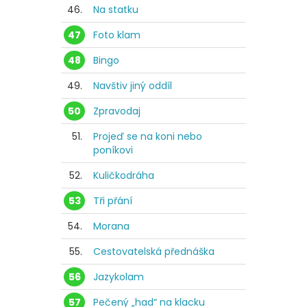
46.
Na statku
47
Foto klam
48
Bingo
49.
Navštiv jiný oddíl
50
Zpravodaj
51.
Projeď se na koni nebo
poníkovi
52.
Kuličkodráha
53
Tři přání
54.
Morana
55.
Cestovatelská přednáška
56
Jazykolam
57
Pečený „had“ na klacku