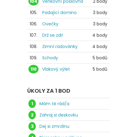
104
Venkovní posilovna
2 body
105.
Padající domino
3 body
106.
Ovečky
3 body
107.
Drž se zdi!
4 body
108.
Zimní radovánky
4 body
109.
Schody
5 bodů
110
Vlakový výlet
5 bodů
ÚKOLY ZA 1 BOD
1
Mám tě rád/a
2
Zahraj si deskovku
3
Dej si zmrzlinu