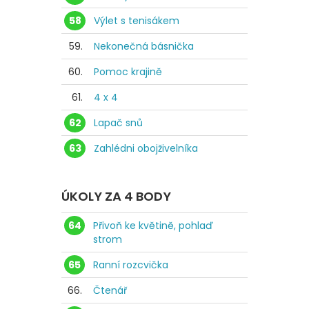
58
Výlet s tenisákem
59.
Nekonečná básnička
60.
Pomoc krajině
61.
4 x 4
62
Lapač snů
63
Zahlédni obojživelníka
ÚKOLY ZA 4 BODY
64
Přivoň ke květině, pohlaď
strom
65
Ranní rozcvička
66.
Čtenář