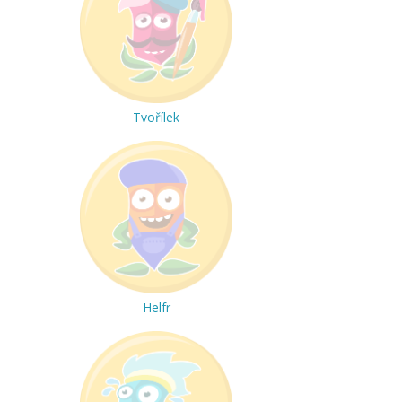
Tvořílek
Helfr