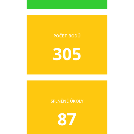
POČET BODŮ
305
SPLNĚNÉ ÚKOLY
87