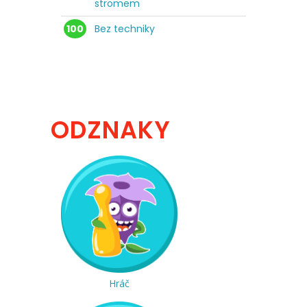
stromem
100
Bez techniky
ODZNAKY
Hráč