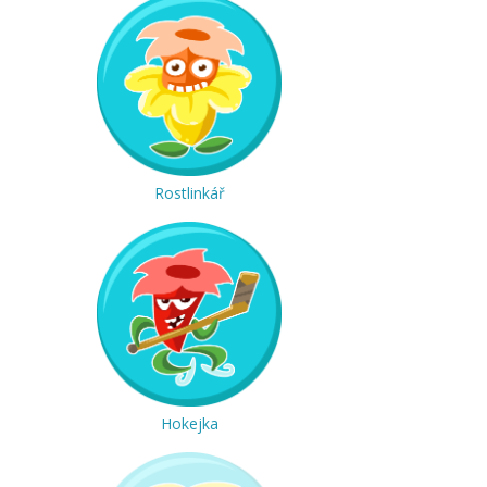
Rostlinkář
Hokejka