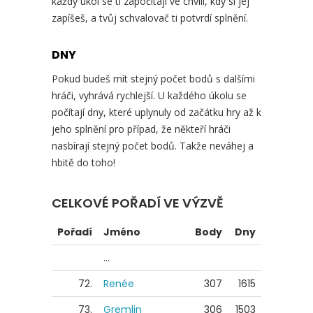
každý úkol se ti započítají ve chvíli, kdy si jej
zapíšeš, a tvůj schvalovač ti potvrdí splnění.
DNY
Pokud budeš mít stejný počet bodů s dalšími
hráči, vyhrává rychlejší. U každého úkolu se
počítají dny, které uplynuly od začátku hry až k
jeho splnění pro případ, že někteří hráči
nasbírají stejný počet bodů. Takže neváhej a
hbitě do toho!
CELKOVÉ POŘADÍ VE VÝZVĚ
Pořadí
Jméno
Body
Dny
...
72.
Renée
307
1615
73.
Gremlin
306
1503