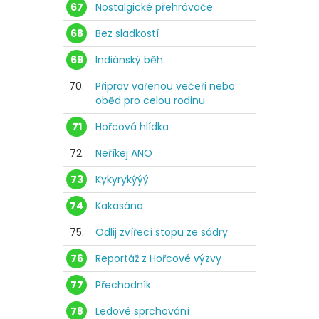
67
Nostalgické přehrávače
68
Bez sladkostí
69
Indiánský běh
70.
Připrav vařenou večeři nebo
oběd pro celou rodinu
71
Hořcová hlídka
72.
Neříkej ANO
73
Kykyrykýýý
74
Kakasána
75.
Odlij zvířecí stopu ze sádry
76
Reportáž z Hořcové výzvy
77
Přechodník
78
Ledové sprchování