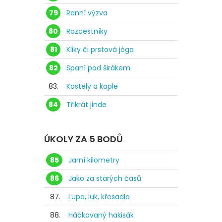
79
Ranní výzva
80
Rozcestníky
81
Kliky či prstová jóga
82
Spaní pod širákem
83.
Kostely a kaple
84
Třikrát jinde
ÚKOLY ZA 5 BODŮ
85
Jarní kilometry
86
Jako za starých časů
87.
Lupa, luk, křesadlo
88.
Háčkovaný hakisák