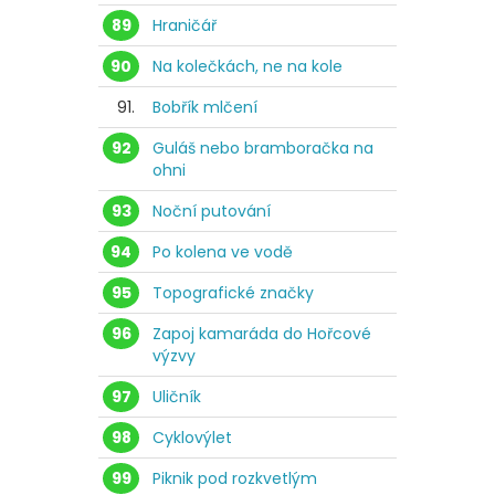
89
Hraničář
90
Na kolečkách, ne na kole
91.
Bobřík mlčení
92
Guláš nebo bramboračka na
ohni
93
Noční putování
94
Po kolena ve vodě
95
Topografické značky
96
Zapoj kamaráda do Hořcové
výzvy
97
Uličník
98
Cyklovýlet
99
Piknik pod rozkvetlým