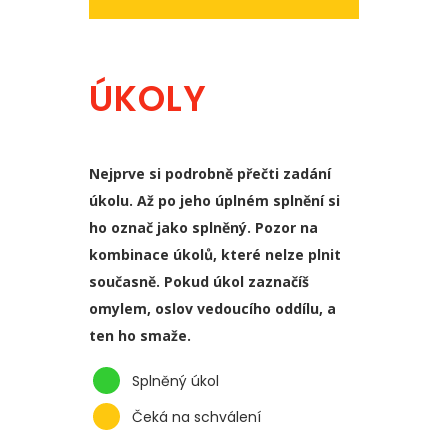
ÚKOLY
Nejprve si podrobně přečti zadání
úkolu. Až po jeho úplném splnění si
ho označ jako splněný. Pozor na
kombinace úkolů, které nelze plnit
současně. Pokud úkol zaznačíš
omylem, oslov vedoucího oddílu, a
ten ho smaže.
Splněný úkol
Čeká na schválení