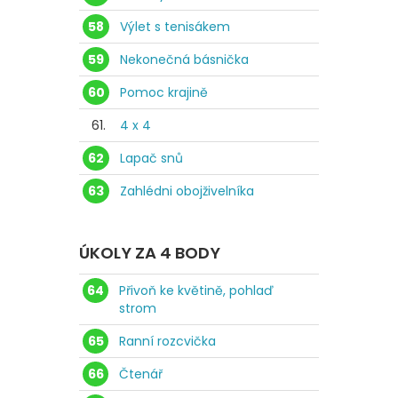
58
Výlet s tenisákem
59
Nekonečná básnička
60
Pomoc krajině
61.
4 x 4
62
Lapač snů
63
Zahlédni obojživelníka
ÚKOLY ZA 4 BODY
64
Přivoň ke květině, pohlaď
strom
65
Ranní rozcvička
66
Čtenář