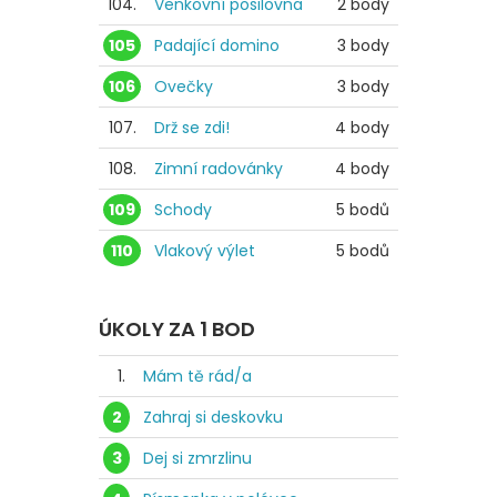
104.
Venkovní posilovna
2 body
105
Padající domino
3 body
106
Ovečky
3 body
107.
Drž se zdi!
4 body
108.
Zimní radovánky
4 body
109
Schody
5 bodů
110
Vlakový výlet
5 bodů
ÚKOLY ZA 1 BOD
1.
Mám tě rád/a
2
Zahraj si deskovku
3
Dej si zmrzlinu