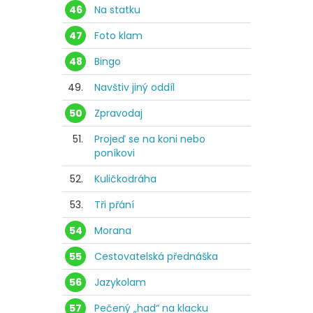
46
Na statku
47
Foto klam
48
Bingo
49.
Navštiv jiný oddíl
50
Zpravodaj
51.
Projeď se na koni nebo
poníkovi
52.
Kuličkodráha
53.
Tři přání
54
Morana
55
Cestovatelská přednáška
56
Jazykolam
57
Pečený „had“ na klacku