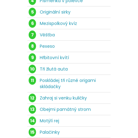
4
Písmenka v polévce
5
Originální sirky
6
Mezispolkový kvíz
7
Věštba
8
Pexeso
9
Hřbitovní kvítí
10
Tři žlutá auta
11
Poskládej tři různé origami
skládačky
12
Zahraj si venku kuličky
13
Obejmi památný strom
14
Motýlí rej
15
Palačinky