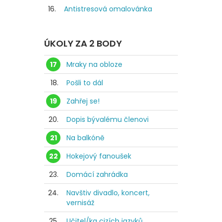
16.
Antistresová omalovánka
ÚKOLY ZA 2 BODY
17
Mraky na obloze
18.
Pošli to dál
19
Zahřej se!
20.
Dopis bývalému členovi
21
Na balkóně
22
Hokejový fanoušek
23.
Domácí zahrádka
24.
Navštiv divadlo, koncert,
vernisáž
25.
Učitel/ka cizích jazyků