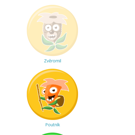
Zvěromil
Poutník