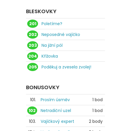
BLESKOVKY
201
Poletíme?
202
Neposedné vajíčko
203
Na jižní pól
204
Křížovka
205
Poděkuj a zvesela zvolej!
BONUSOVKY
101.
Prosím úsměv
1 bod
102
Netradiční uzel
1 bod
103.
Vajíčkový expert
2 body