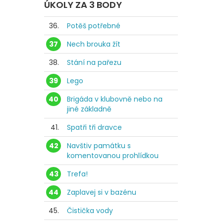
ÚKOLY ZA 3 BODY
36.
Potěš potřebné
37
Nech brouka žít
38.
Stání na pařezu
39
Lego
40
Brigáda v klubovně nebo na
jiné základně
41.
Spatři tři dravce
42
Navštiv památku s
komentovanou prohlídkou
43
Trefa!
44
Zaplavej si v bazénu
45.
Čistička vody