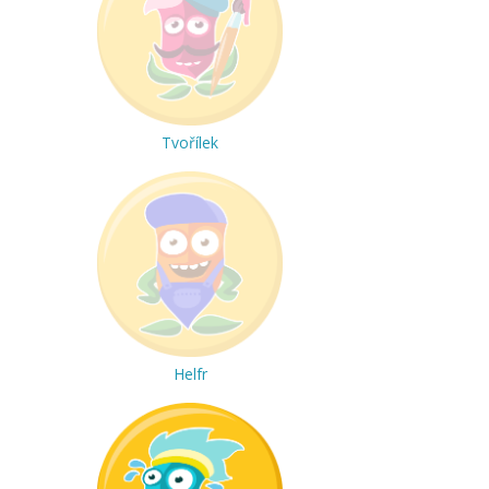
Tvořílek
Helfr