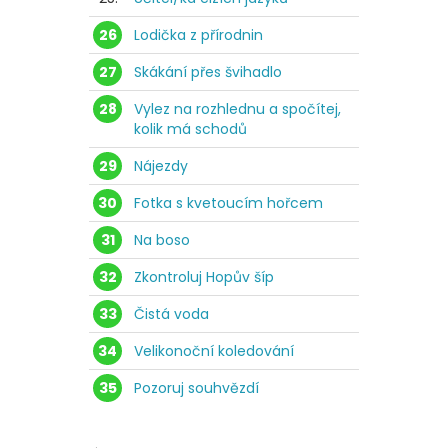
26
Lodička z přírodnin
27
Skákání přes švihadlo
28
Vylez na rozhlednu a spočítej,
kolik má schodů
29
Nájezdy
30
Fotka s kvetoucím hořcem
31
Na boso
32
Zkontroluj Hopův šíp
33
Čistá voda
34
Velikonoční koledování
35
Pozoruj souhvězdí