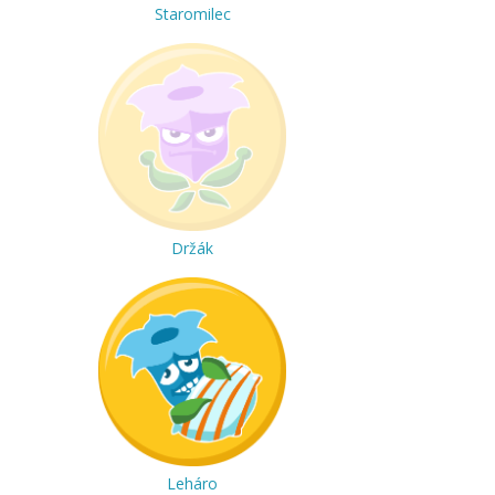
Staromilec
Držák
Leháro