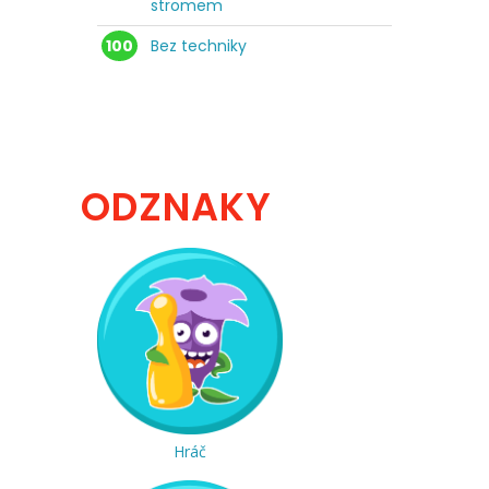
stromem
100
Bez techniky
ODZNAKY
Hráč