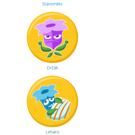
Staromilec
Držák
Leháro