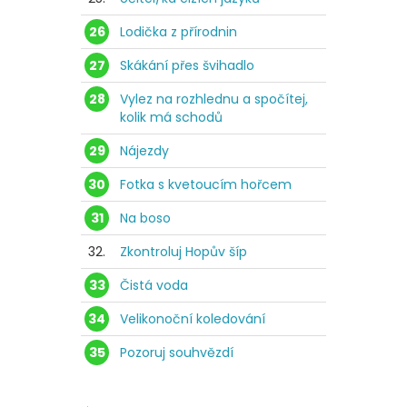
26
Lodička z přírodnin
27
Skákání přes švihadlo
28
Vylez na rozhlednu a spočítej,
kolik má schodů
29
Nájezdy
30
Fotka s kvetoucím hořcem
31
Na boso
32.
Zkontroluj Hopův šíp
33
Čistá voda
34
Velikonoční koledování
35
Pozoruj souhvězdí