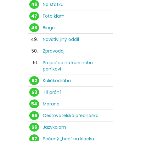
46
Na statku
47
Foto klam
48
Bingo
49.
Navštiv jiný oddíl
50.
Zpravodaj
51.
Projeď se na koni nebo
poníkovi
52
Kuličkodráha
53
Tři přání
54
Morana
55
Cestovatelská přednáška
56
Jazykolam
57
Pečený „had“ na klacku