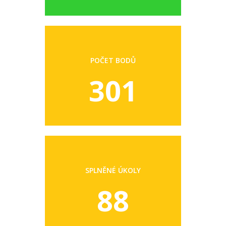
POČET BODŮ
301
SPLNĚNÉ ÚKOLY
88