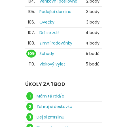
104.
Venkovní posilovna
2 body
105.
Padající domino
3 body
106.
Ovečky
3 body
107.
Drž se zdi!
4 body
108.
Zimní radovánky
4 body
109
Schody
5 bodů
110.
Vlakový výlet
5 bodů
ÚKOLY ZA 1 BOD
1
Mám tě rád/a
2
Zahraj si deskovku
3
Dej si zmrzlinu