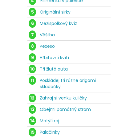
4
Písmenka v polévce
5
Originální sirky
6
Mezispolkový kvíz
7
Věštba
8
Pexeso
9
Hřbitovní kvítí
10
Tři žlutá auta
11
Poskládej tři různé origami
skládačky
12
Zahraj si venku kuličky
13
Obejmi památný strom
14
Motýlí rej
15
Palačinky