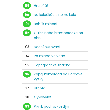
89
Hraničář
90
Na kolečkách, ne na kole
91
Bobřík mlčení
92
Guláš nebo bramboračka na
ohni
93.
Noční putování
94.
Po kolena ve vodě
95.
Topografické značky
96
Zapoj kamaráda do Hořcové
výzvy
97.
Uličník
98.
Cyklovýlet
99
Piknik pod rozkvetlým