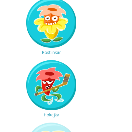
Rostlinkář
Hokejka