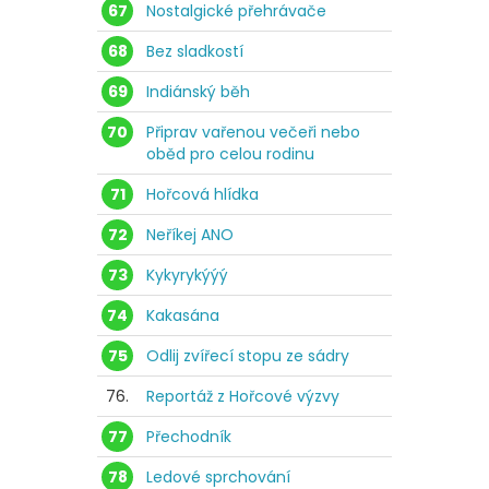
67
Nostalgické přehrávače
68
Bez sladkostí
69
Indiánský běh
70
Připrav vařenou večeři nebo
oběd pro celou rodinu
71
Hořcová hlídka
72
Neříkej ANO
73
Kykyrykýýý
74
Kakasána
75
Odlij zvířecí stopu ze sádry
76.
Reportáž z Hořcové výzvy
77
Přechodník
78
Ledové sprchování