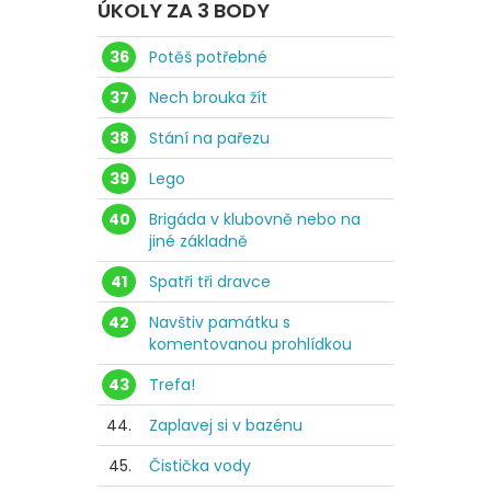
ÚKOLY ZA 3 BODY
36
Potěš potřebné
37
Nech brouka žít
38
Stání na pařezu
39
Lego
40
Brigáda v klubovně nebo na
jiné základně
41
Spatři tři dravce
42
Navštiv památku s
komentovanou prohlídkou
43
Trefa!
44.
Zaplavej si v bazénu
45.
Čistička vody