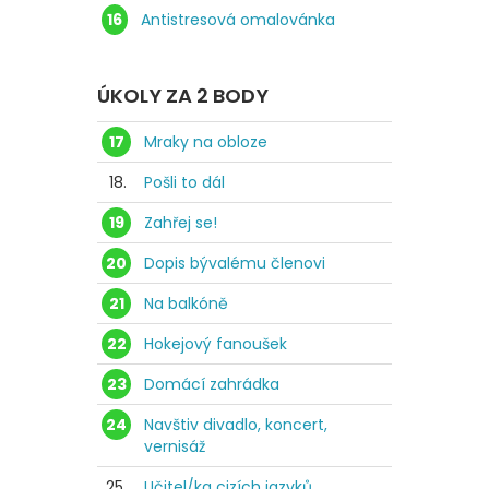
16
Antistresová omalovánka
ÚKOLY ZA 2 BODY
17
Mraky na obloze
18.
Pošli to dál
19
Zahřej se!
20
Dopis bývalému členovi
21
Na balkóně
22
Hokejový fanoušek
23
Domácí zahrádka
24
Navštiv divadlo, koncert,
vernisáž
25.
Učitel/ka cizích jazyků