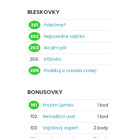
BLESKOVKY
201
Poletíme?
202
Neposedné vajíčko
203
Na jižní pól
204.
Křížovka
205
Poděkuj a zvesela zvolej!
BONUSOVKY
101
Prosím úsměv
1 bod
102.
Netradiční uzel
1 bod
103.
Vajíčkový expert
2 body