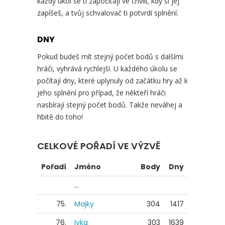
každý úkol se ti započítají ve chvíli, kdy si jej
zapíšeš, a tvůj schvalovač ti potvrdí splnění.
DNY
Pokud budeš mít stejný počet bodů s dalšími
hráči, vyhrává rychlejší. U každého úkolu se
počítají dny, které uplynuly od začátku hry až k
jeho splnění pro případ, že někteří hráči
nasbírají stejný počet bodů. Takže neváhej a
hbitě do toho!
CELKOVÉ POŘADÍ VE VÝZVĚ
Pořadí
Jméno
Body
Dny
...
75.
Majky
304
1417
76.
Ivka
303
1639