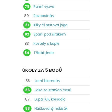
79
Ranní výzva
80.
Rozcestníky
81
Kliky či prstová jóga
82
Spaní pod širákem
83.
Kostely a kaple
84
Třikrát jinde
ÚKOLY ZA 5 BODŮ
85.
Jarní kilometry
86
Jako za starých časů
87.
Lupa, luk, křesadlo
88
Háčkovaný hakisák