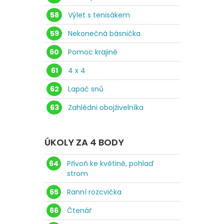
58
Výlet s tenisákem
59
Nekonečná básnička
60
Pomoc krajině
61
4 x 4
62
Lapač snů
63
Zahlédni obojživelníka
ÚKOLY ZA 4 BODY
64
Přivoň ke květině, pohlaď
strom
65
Ranní rozcvička
66
Čtenář