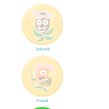
Zvěromil
Poutník