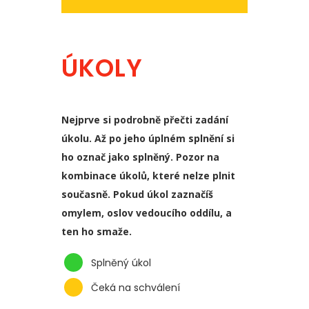
ÚKOLY
Nejprve si podrobně přečti zadání
úkolu. Až po jeho úplném splnění si
ho označ jako splněný. Pozor na
kombinace úkolů, které nelze plnit
současně. Pokud úkol zaznačíš
omylem, oslov vedoucího oddílu, a
ten ho smaže.
Splněný úkol
Čeká na schválení