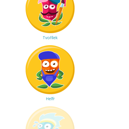
Tvořílek
Helfr