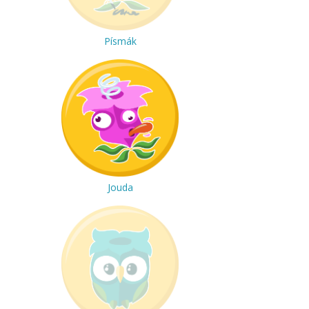
Písmák
Jouda