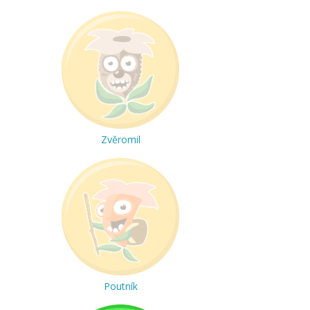
Zvěromil
Poutník