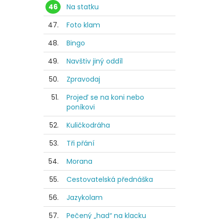
46
Na statku
47.
Foto klam
48.
Bingo
49.
Navštiv jiný oddíl
50.
Zpravodaj
51.
Projeď se na koni nebo
poníkovi
52.
Kuličkodráha
53.
Tři přání
54.
Morana
55.
Cestovatelská přednáška
56.
Jazykolam
57.
Pečený „had“ na klacku