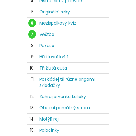
4.
Písmenka v polévce
5.
Originální sirky
6
Mezispolkový kvíz
7
Věštba
8.
Pexeso
9.
Hřbitovní kvítí
10.
Tři žlutá auta
11.
Poskládej tři různé origami
skládačky
12.
Zahraj si venku kuličky
13.
Obejmi památný strom
14.
Motýlí rej
15.
Palačinky