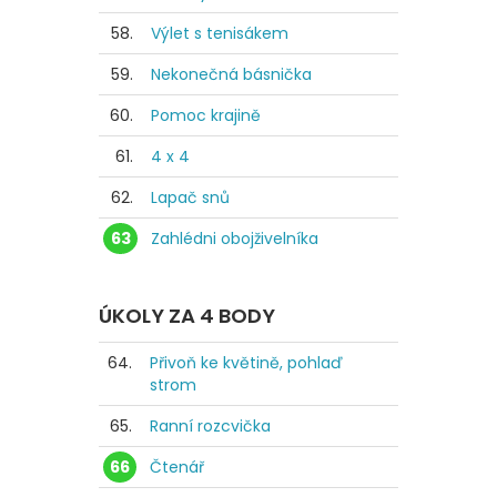
58.
Výlet s tenisákem
59.
Nekonečná básnička
60.
Pomoc krajině
61.
4 x 4
62.
Lapač snů
63
Zahlédni obojživelníka
ÚKOLY ZA 4 BODY
64.
Přivoň ke květině, pohlaď
strom
65.
Ranní rozcvička
66
Čtenář