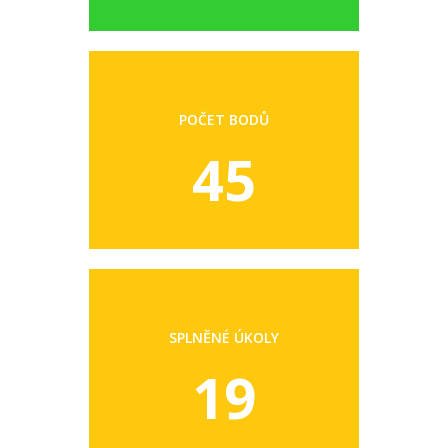
POČET BODŮ
45
SPLNĚNÉ ÚKOLY
19