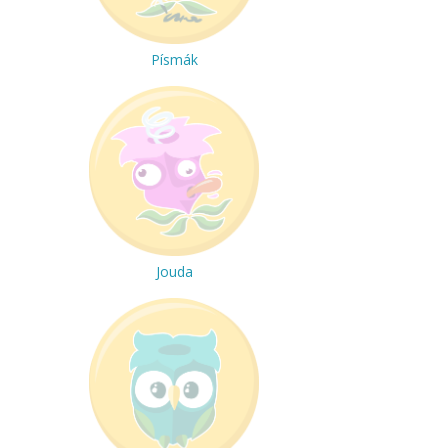
Písmák
Jouda