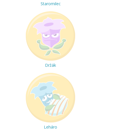
Staromilec
Držák
Leháro