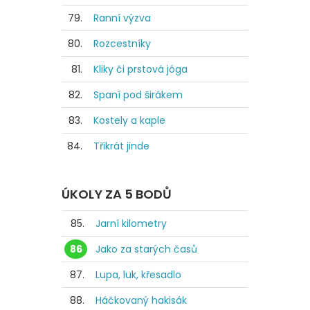
79.
Ranní výzva
80.
Rozcestníky
81.
Kliky či prstová jóga
82.
Spaní pod širákem
83.
Kostely a kaple
84.
Třikrát jinde
ÚKOLY ZA 5 BODŮ
85.
Jarní kilometry
86
Jako za starých časů
87.
Lupa, luk, křesadlo
88.
Háčkovaný hakisák