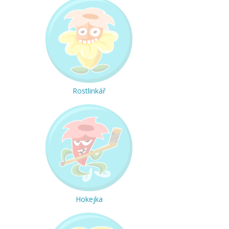
Rostlinkář
Hokejka