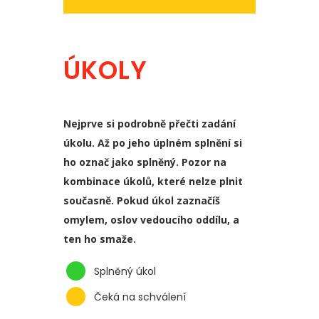
ÚKOLY
Nejprve si podrobně přečti zadání
úkolu. Až po jeho úplném splnění si
ho označ jako splněný. Pozor na
kombinace úkolů, které nelze plnit
současně. Pokud úkol zaznačíš
omylem, oslov vedoucího oddílu, a
ten ho smaže.
Splněný úkol
Čeká na schválení