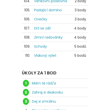
104.
Venkovní posilovna
2 body
105.
Padající domino
3 body
106.
Ovečky
3 body
107.
Drž se zdi!
4 body
108.
Zimní radovánky
4 body
109.
Schody
5 bodů
110.
Vlakový výlet
5 bodů
ÚKOLY ZA 1 BOD
1
Mám tě rád/a
2
Zahraj si deskovku
3
Dej si zmrzlinu