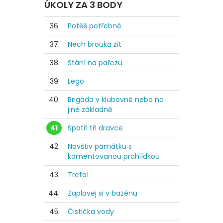
ÚKOLY ZA 3 BODY
36.
Potěš potřebné
37.
Nech brouka žít
38.
Stání na pařezu
39.
Lego
40.
Brigáda v klubovně nebo na
jiné základně
41
Spatři tři dravce
42.
Navštiv památku s
komentovanou prohlídkou
43.
Trefa!
44.
Zaplavej si v bazénu
45.
Čistička vody