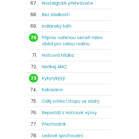
67.
Nostalgické přehrávače
68.
Bez sladkostí
69.
Indiánský běh
70
Připrav vařenou večeři nebo
oběd pro celou rodinu
71.
Hořcová hlídka
72.
Neříkej ANO
73
Kykyrykýýý
74.
Kakasána
75.
Odlij zvířecí stopu ze sádry
76.
Reportáž z Hořcové výzvy
77.
Přechodník
78.
Ledové sprchování