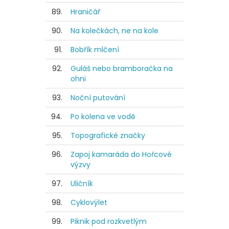
89.
Hraničář
90.
Na kolečkách, ne na kole
91.
Bobřík mlčení
92.
Guláš nebo bramboračka na
ohni
93.
Noční putování
94.
Po kolena ve vodě
95.
Topografické značky
96.
Zapoj kamaráda do Hořcové
výzvy
97.
Uličník
98.
Cyklovýlet
99.
Piknik pod rozkvetlým