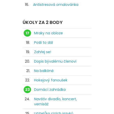
16.
Antistresová omalovánka
ÚKOLY ZA 2 BODY
17
Mraky na obloze
18.
Pošli to dál
19.
Zahřej se!
20.
Dopis bývalému členovi
21.
Na balkóně
22.
Hokejový fanoušek
23
Domácí zahrádka
24.
Navštiv divadlo, koncert,
vernisáž
25.
Učitel/ka cizích jazyků