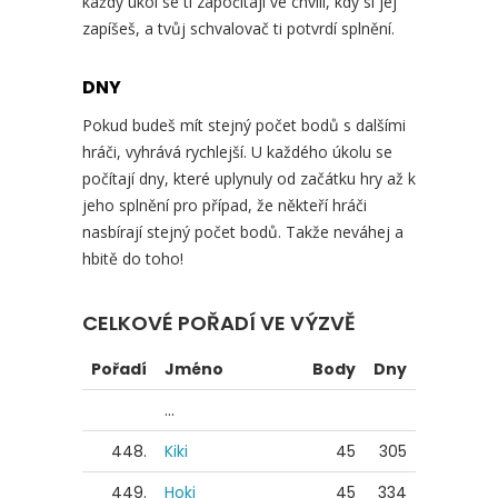
každý úkol se ti započítají ve chvíli, kdy si jej
zapíšeš, a tvůj schvalovač ti potvrdí splnění.
DNY
Pokud budeš mít stejný počet bodů s dalšími
hráči, vyhrává rychlejší. U každého úkolu se
počítají dny, které uplynuly od začátku hry až k
jeho splnění pro případ, že někteří hráči
nasbírají stejný počet bodů. Takže neváhej a
hbitě do toho!
CELKOVÉ POŘADÍ VE VÝZVĚ
Pořadí
Jméno
Body
Dny
...
448.
Kiki
45
305
449.
Hoki
45
334