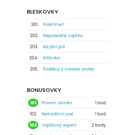
BLESKOVKY
201.
Poletíme?
202.
Neposedné vajíčko
203.
Na jižní pól
204.
Křížovka
205.
Poděkuj a zvesela zvolej!
BONUSOVKY
101
Prosím úsměv
1 bod
102.
Netradiční uzel
1 bod
103
Vajíčkový expert
2 body