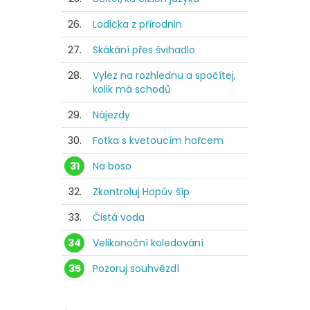
26.
Lodička z přírodnin
27.
Skákání přes švihadlo
28.
Vylez na rozhlednu a spočítej,
kolik má schodů
29.
Nájezdy
30.
Fotka s kvetoucím hořcem
31
Na boso
32.
Zkontroluj Hopův šíp
33.
Čistá voda
34
Velikonoční koledování
35
Pozoruj souhvězdí