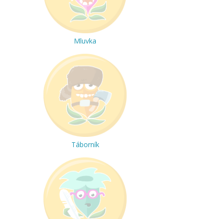
Mluvka
Táborník