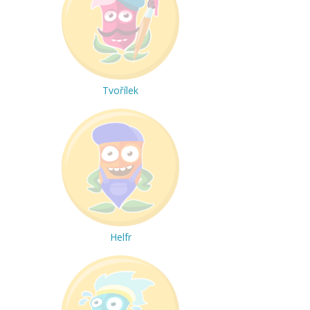
Tvořílek
Helfr