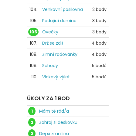
104.
Venkovní posilovna
2 body
105.
Padající domino
3 body
106
Ovečky
3 body
107.
Drž se zdi!
4 body
108.
Zimní radovánky
4 body
109.
Schody
5 bodů
110.
Vlakový výlet
5 bodů
ÚKOLY ZA 1 BOD
1
Mám tě rád/a
2
Zahraj si deskovku
3
Dej si zmrzlinu