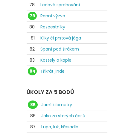
78.
Ledové sprchování
79
Ranní výzva
80.
Rozcestníky
81.
Kliky či prstová jóga
82.
Spaní pod širákem
83.
Kostely a kaple
84
Třikrát jinde
ÚKOLY ZA 5 BODŮ
85
Jarní kilometry
86.
Jako za starých časů
87.
Lupa, luk, křesadlo