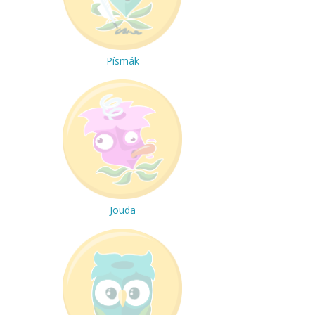
Písmák
Jouda