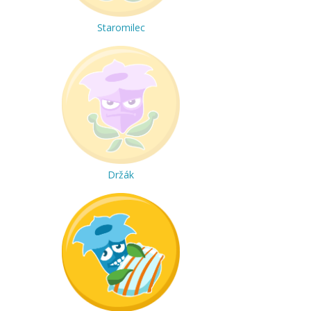
Staromilec
Držák