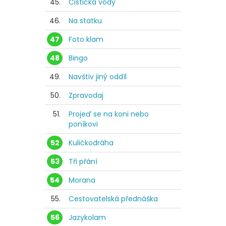
45.
Čistička vody
46.
Na statku
47
Foto klam
48
Bingo
49.
Navštiv jiný oddíl
50.
Zpravodaj
51.
Projeď se na koni nebo
poníkovi
52
Kuličkodráha
53
Tři přání
54
Morana
55.
Cestovatelská přednáška
56
Jazykolam