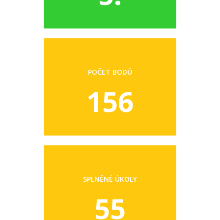
POČET BODŮ
156
SPLNĚNÉ ÚKOLY
55