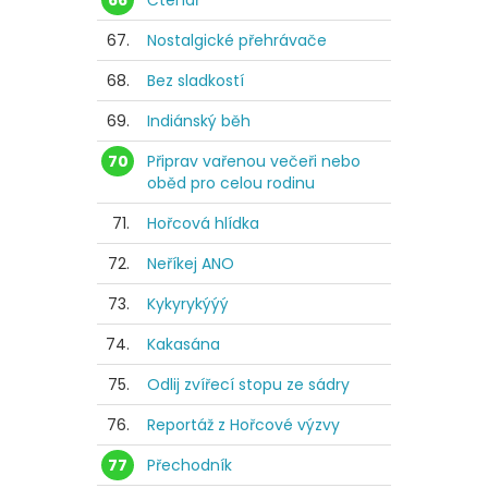
66
Čtenář
67.
Nostalgické přehrávače
68.
Bez sladkostí
69.
Indiánský běh
70
Připrav vařenou večeři nebo
oběd pro celou rodinu
71.
Hořcová hlídka
72.
Neříkej ANO
73.
Kykyrykýýý
74.
Kakasána
75.
Odlij zvířecí stopu ze sádry
76.
Reportáž z Hořcové výzvy
77
Přechodník