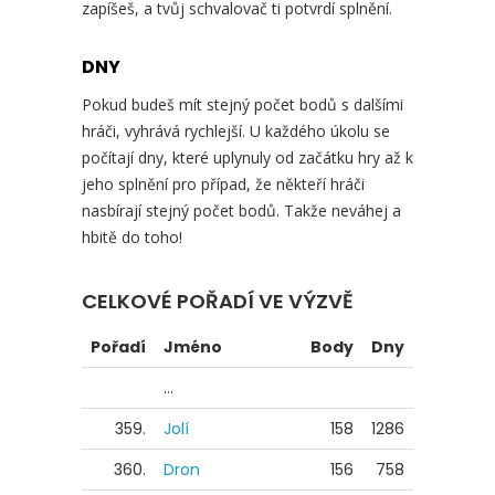
zapíšeš, a tvůj schvalovač ti potvrdí splnění.
DNY
Pokud budeš mít stejný počet bodů s dalšími
hráči, vyhrává rychlejší. U každého úkolu se
počítají dny, které uplynuly od začátku hry až k
jeho splnění pro případ, že někteří hráči
nasbírají stejný počet bodů. Takže neváhej a
hbitě do toho!
CELKOVÉ POŘADÍ VE VÝZVĚ
Pořadí
Jméno
Body
Dny
...
359.
Jolí
158
1286
360.
Dron
156
758