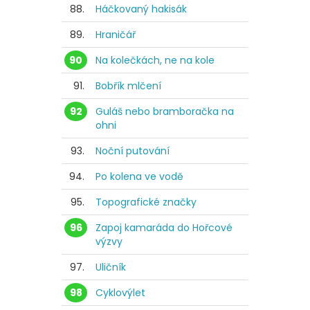
88.
Háčkovaný hakisák
89.
Hraničář
90
Na kolečkách, ne na kole
91.
Bobřík mlčení
92
Guláš nebo bramboračka na
ohni
93.
Noční putování
94.
Po kolena ve vodě
95.
Topografické značky
96
Zapoj kamaráda do Hořcové
výzvy
97.
Uličník
98
Cyklovýlet