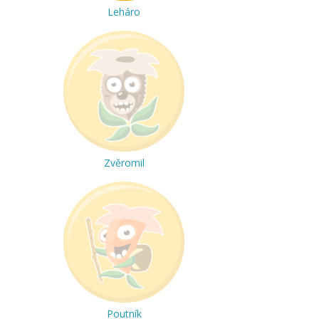
Leháro
Zvěromil
Poutník