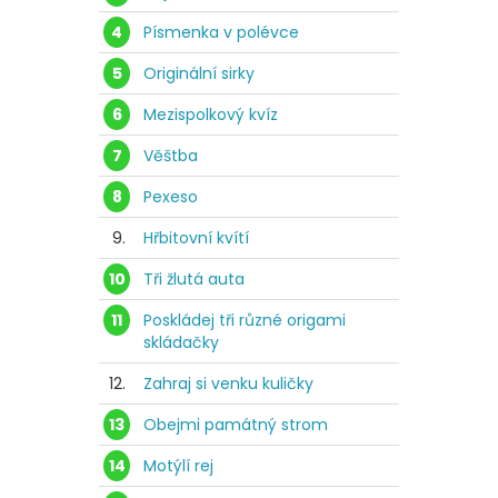
4
Písmenka v polévce
5
Originální sirky
6
Mezispolkový kvíz
7
Věštba
8
Pexeso
9.
Hřbitovní kvítí
10
Tři žlutá auta
11
Poskládej tři různé origami
skládačky
12.
Zahraj si venku kuličky
13
Obejmi památný strom
14
Motýlí rej