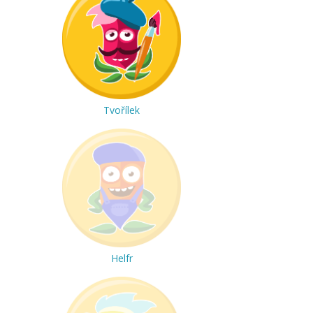
Tvořílek
Helfr