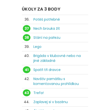
ÚKOLY ZA 3 BODY
36.
Potěš potřebné
37
Nech brouka žít
38
Stání na pařezu
39.
Lego
40.
Brigáda v klubovně nebo na
jiné základně
41
Spatři tři dravce
42.
Navštiv památku s
komentovanou prohlídkou
43
Trefa!
44.
Zaplavej si v bazénu