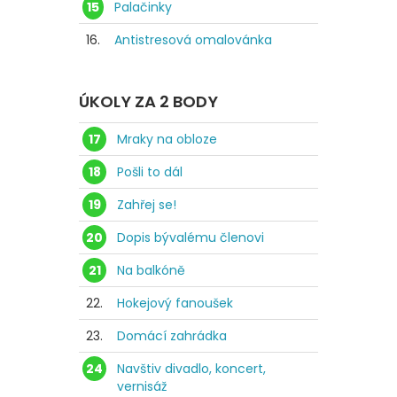
15
Palačinky
16.
Antistresová omalovánka
ÚKOLY ZA 2 BODY
17
Mraky na obloze
18
Pošli to dál
19
Zahřej se!
20
Dopis bývalému členovi
21
Na balkóně
22.
Hokejový fanoušek
23.
Domácí zahrádka
24
Navštiv divadlo, koncert,
vernisáž