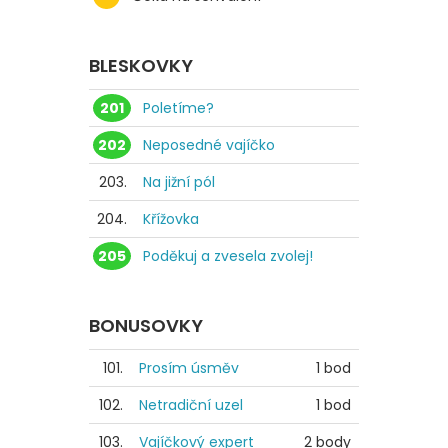
BLESKOVKY
201
Poletíme?
202
Neposedné vajíčko
203.
Na jižní pól
204.
Křížovka
205
Poděkuj a zvesela zvolej!
BONUSOVKY
101.
Prosím úsměv
1 bod
102.
Netradiční uzel
1 bod
103.
Vajíčkový expert
2 body