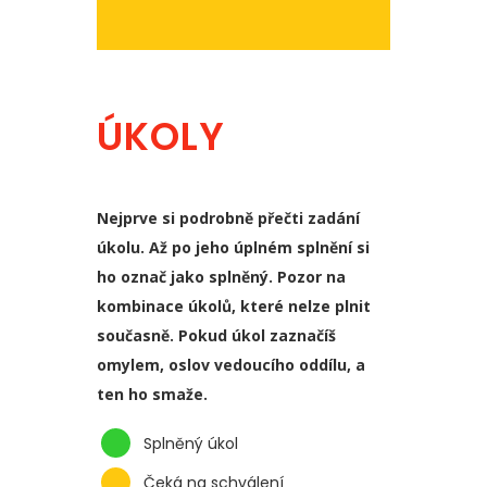
ÚKOLY
Nejprve si podrobně přečti zadání
úkolu. Až po jeho úplném splnění si
ho označ jako splněný. Pozor na
kombinace úkolů, které nelze plnit
současně. Pokud úkol zaznačíš
omylem, oslov vedoucího oddílu, a
ten ho smaže.
Splněný úkol
Čeká na schválení