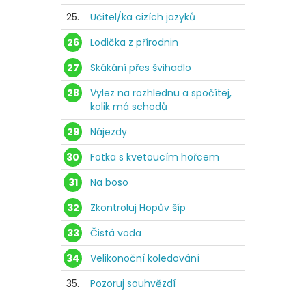
25.
Učitel/ka cizích jazyků
26
Lodička z přírodnin
27
Skákání přes švihadlo
28
Vylez na rozhlednu a spočítej,
kolik má schodů
29
Nájezdy
30
Fotka s kvetoucím hořcem
31
Na boso
32
Zkontroluj Hopův šíp
33
Čistá voda
34
Velikonoční koledování
35.
Pozoruj souhvězdí