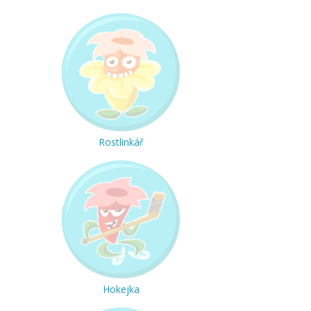
Rostlinkář
Hokejka