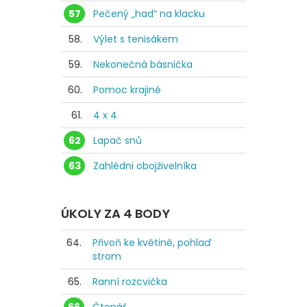
57
Pečený „had“ na klacku
58.
Výlet s tenisákem
59.
Nekonečná básnička
60.
Pomoc krajině
61.
4 x 4
62
Lapač snů
63
Zahlédni obojživelníka
ÚKOLY ZA 4 BODY
64.
Přivoň ke květině, pohlaď
strom
65.
Ranní rozcvička