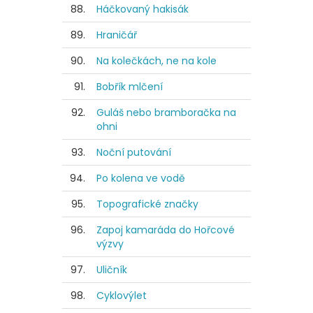
88.
Háčkovaný hakisák
89.
Hraničář
90.
Na kolečkách, ne na kole
91.
Bobřík mlčení
92.
Guláš nebo bramboračka na
ohni
93.
Noční putování
94.
Po kolena ve vodě
95.
Topografické značky
96.
Zapoj kamaráda do Hořcové
výzvy
97.
Uličník
98.
Cyklovýlet