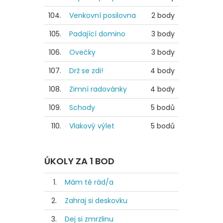
104.
Venkovní posilovna
2 body
105.
Padající domino
3 body
106.
Ovečky
3 body
107.
Drž se zdi!
4 body
108.
Zimní radovánky
4 body
109.
Schody
5 bodů
110.
Vlakový výlet
5 bodů
ÚKOLY ZA 1 BOD
1.
Mám tě rád/a
2.
Zahraj si deskovku
3.
Dej si zmrzlinu