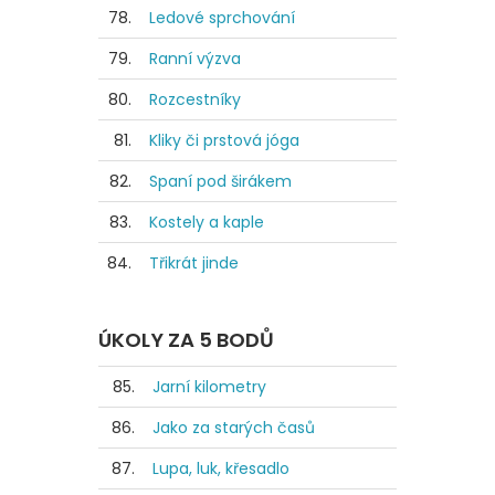
78.
Ledové sprchování
79.
Ranní výzva
80.
Rozcestníky
81.
Kliky či prstová jóga
82.
Spaní pod širákem
83.
Kostely a kaple
84.
Třikrát jinde
ÚKOLY ZA 5 BODŮ
85.
Jarní kilometry
86.
Jako za starých časů
87.
Lupa, luk, křesadlo