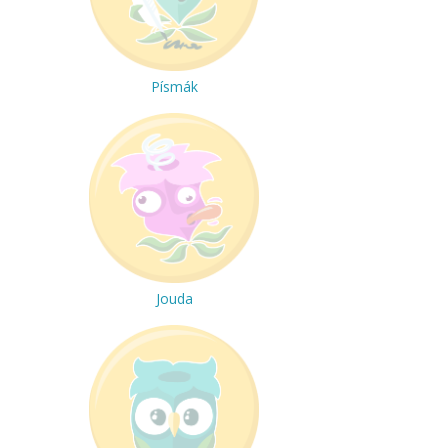
Písmák
Jouda