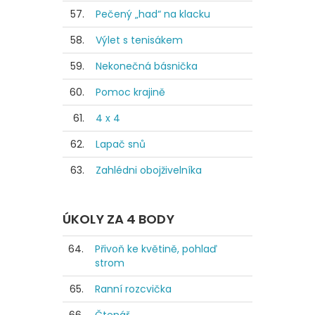
57.
Pečený „had“ na klacku
58.
Výlet s tenisákem
59.
Nekonečná básnička
60.
Pomoc krajině
61.
4 x 4
62.
Lapač snů
63.
Zahlédni obojživelníka
ÚKOLY ZA 4 BODY
64.
Přivoň ke květině, pohlaď
strom
65.
Ranní rozcvička