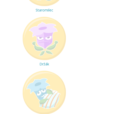
Staromilec
Držák