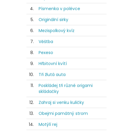
4.
Písmenka v polévce
5.
Originální sirky
6.
Mezispolkový kvíz
7.
Věštba
8.
Pexeso
9.
Hřbitovní kvítí
10.
Tři žlutá auta
11.
Poskládej tři různé origami
skládačky
12.
Zahraj si venku kuličky
13.
Obejmi památný strom
14.
Motýlí rej