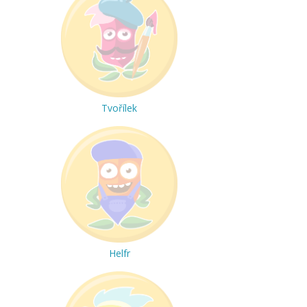
Tvořílek
Helfr