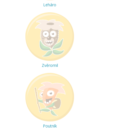
Leháro
Zvěromil
Poutník