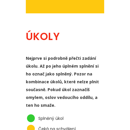
ÚKOLY
Nejprve si podrobně přečti zadání
úkolu. Až po jeho úplném splnění si
ho označ jako splněný. Pozor na
kombinace úkolů, které nelze plnit
současně. Pokud úkol zaznačíš
omylem, oslov vedoucího oddílu, a
ten ho smaže.
Splněný úkol
Čeká na schválení