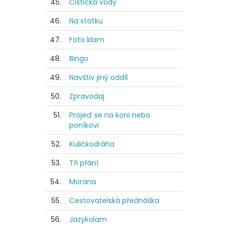
45.
Čistička vody
46.
Na statku
47.
Foto klam
48.
Bingo
49.
Navštiv jiný oddíl
50.
Zpravodaj
51.
Projeď se na koni nebo
poníkovi
52.
Kuličkodráha
53.
Tři přání
54.
Morana
55.
Cestovatelská přednáška
56.
Jazykolam