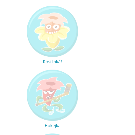
Rostlinkář
Hokejka