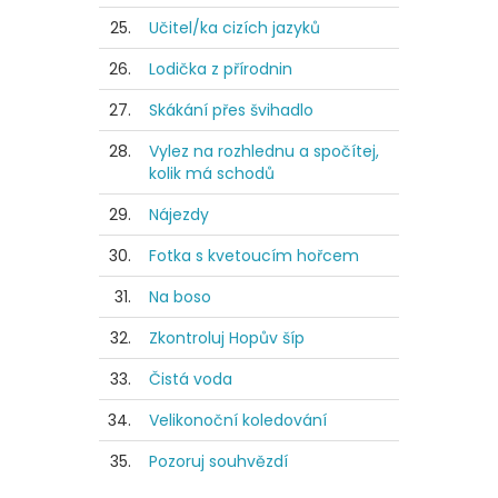
25.
Učitel/ka cizích jazyků
26.
Lodička z přírodnin
27.
Skákání přes švihadlo
28.
Vylez na rozhlednu a spočítej,
kolik má schodů
29.
Nájezdy
30.
Fotka s kvetoucím hořcem
31.
Na boso
32.
Zkontroluj Hopův šíp
33.
Čistá voda
34.
Velikonoční koledování
35.
Pozoruj souhvězdí