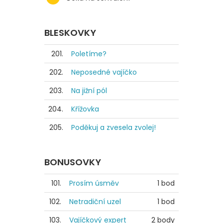
BLESKOVKY
201.
Poletíme?
202.
Neposedné vajíčko
203.
Na jižní pól
204.
Křížovka
205.
Poděkuj a zvesela zvolej!
BONUSOVKY
101.
Prosím úsměv
1 bod
102.
Netradiční uzel
1 bod
103.
Vajíčkový expert
2 body