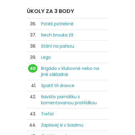
ÚKOLY ZA 3 BODY
36.
Potěš potřebné
37.
Nech brouka žít
38.
Stání na pařezu
39.
Lego
40
Brigáda v klubovně nebo na
jiné základně
41.
Spatři tři dravce
42.
Navštiv památku s
komentovanou prohlídkou
43.
Trefa!
44.
Zaplavej si v bazénu