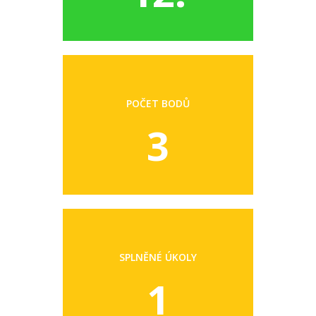
POČET BODŮ
3
SPLNĚNÉ ÚKOLY
1