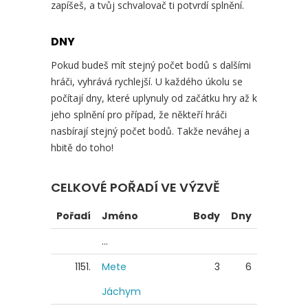
zapíšeš, a tvůj schvalovač ti potvrdí splnění.
DNY
Pokud budeš mít stejný počet bodů s dalšími
hráči, vyhrává rychlejší. U každého úkolu se
počítají dny, které uplynuly od začátku hry až k
jeho splnění pro případ, že někteří hráči
nasbírají stejný počet bodů. Takže neváhej a
hbitě do toho!
CELKOVÉ POŘADÍ VE VÝZVĚ
Pořadí
Jméno
Body
Dny
...
1151.
Mete
3
6
Jáchym