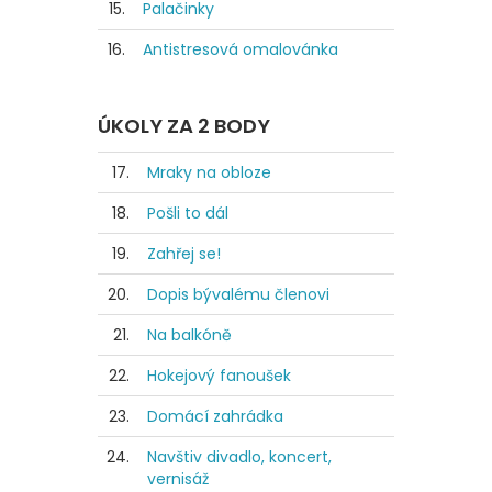
15.
Palačinky
16.
Antistresová omalovánka
ÚKOLY ZA 2 BODY
17.
Mraky na obloze
18.
Pošli to dál
19.
Zahřej se!
20.
Dopis bývalému členovi
21.
Na balkóně
22.
Hokejový fanoušek
23.
Domácí zahrádka
24.
Navštiv divadlo, koncert,
vernisáž