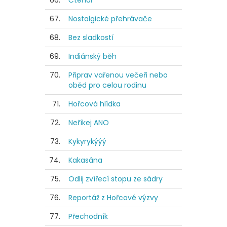
66.
Čtenář
67.
Nostalgické přehrávače
68.
Bez sladkostí
69.
Indiánský běh
70.
Připrav vařenou večeři nebo
oběd pro celou rodinu
71.
Hořcová hlídka
72.
Neříkej ANO
73.
Kykyrykýýý
74.
Kakasána
75.
Odlij zvířecí stopu ze sádry
76.
Reportáž z Hořcové výzvy
77.
Přechodník