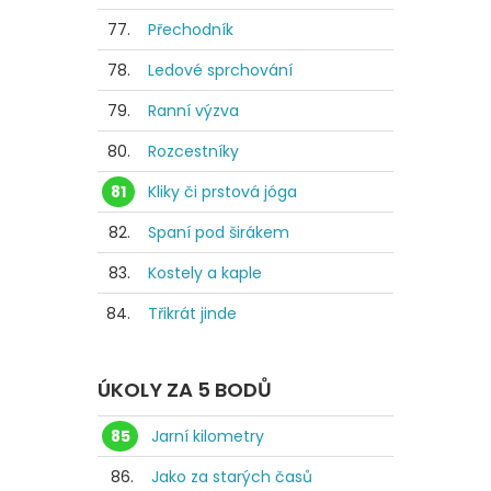
77.
Přechodník
78.
Ledové sprchování
79.
Ranní výzva
80.
Rozcestníky
81
Kliky či prstová jóga
82.
Spaní pod širákem
83.
Kostely a kaple
84.
Třikrát jinde
ÚKOLY ZA 5 BODŮ
85
Jarní kilometry
86.
Jako za starých časů