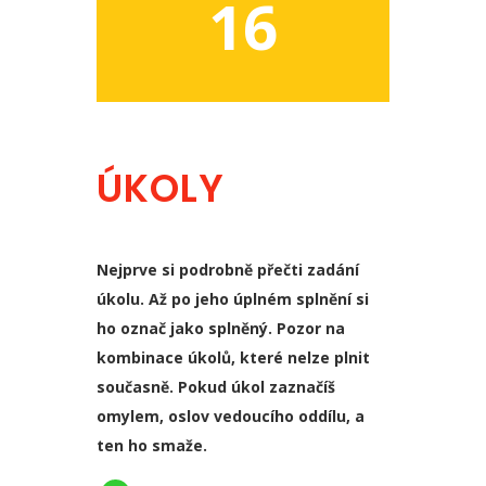
16
ÚKOLY
Nejprve si podrobně přečti zadání
úkolu. Až po jeho úplném splnění si
ho označ jako splněný. Pozor na
kombinace úkolů, které nelze plnit
současně. Pokud úkol zaznačíš
omylem, oslov vedoucího oddílu, a
ten ho smaže.