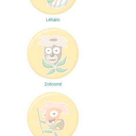
Leháro
Zvěromil