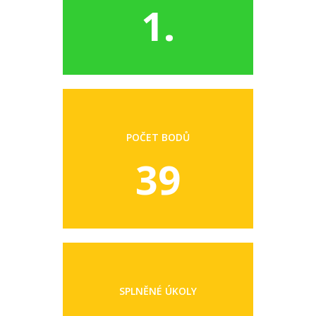
1.
POČET BODŮ
39
SPLNĚNÉ ÚKOLY