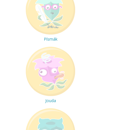
Písmák
Jouda