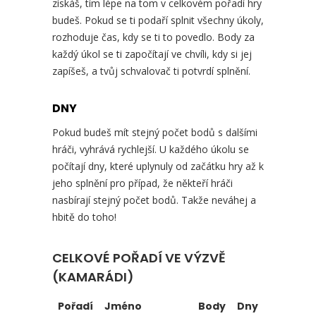
získáš, tím lépe na tom v celkovém pořadí hry
budeš. Pokud se ti podaří splnit všechny úkoly,
rozhoduje čas, kdy se ti to povedlo. Body za
každý úkol se ti započítají ve chvíli, kdy si jej
zapíšeš, a tvůj schvalovač ti potvrdí splnění.
DNY
Pokud budeš mít stejný počet bodů s dalšími
hráči, vyhrává rychlejší. U každého úkolu se
počítají dny, které uplynuly od začátku hry až k
jeho splnění pro případ, že někteří hráči
nasbírají stejný počet bodů. Takže neváhej a
hbitě do toho!
CELKOVÉ POŘADÍ VE VÝZVĚ
(KAMARÁDI)
Pořadí
Jméno
Body
Dny