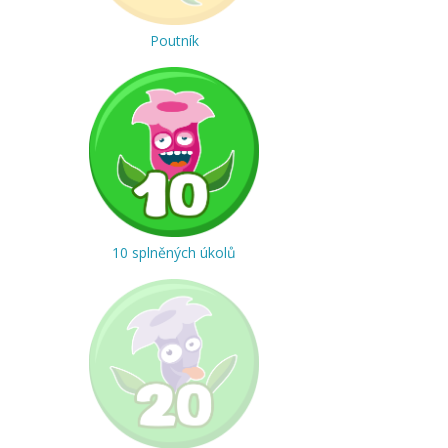
Poutník
10 splněných úkolů