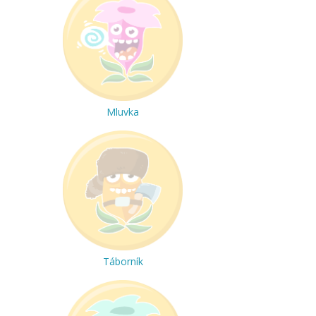
Mluvka
Táborník