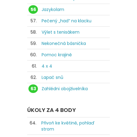
56
Jazykolam
57.
Pečený „had“ na klacku
58.
Výlet s tenisákem
59.
Nekonečná básnička
60.
Pomoc krajině
61.
4 x 4
62.
Lapač snů
63
Zahlédni obojživelníka
ÚKOLY ZA 4 BODY
64.
Přivoň ke květině, pohlaď
strom