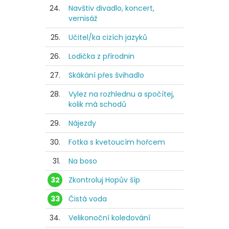
24.
Navštiv divadlo, koncert,
vernisáž
25.
Učitel/ka cizích jazyků
26.
Lodička z přírodnin
27.
Skákání přes švihadlo
28.
Vylez na rozhlednu a spočítej,
kolik má schodů
29.
Nájezdy
30.
Fotka s kvetoucím hořcem
31.
Na boso
32
Zkontroluj Hopův šíp
33
Čistá voda
34.
Velikonoční koledování