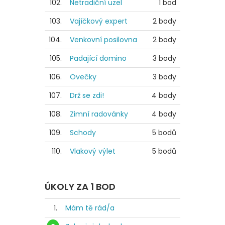
102.
Netradiční uzel
1 bod
103.
Vajíčkový expert
2 body
104.
Venkovní posilovna
2 body
105.
Padající domino
3 body
106.
Ovečky
3 body
107.
Drž se zdi!
4 body
108.
Zimní radovánky
4 body
109.
Schody
5 bodů
110.
Vlakový výlet
5 bodů
ÚKOLY ZA 1 BOD
1.
Mám tě rád/a