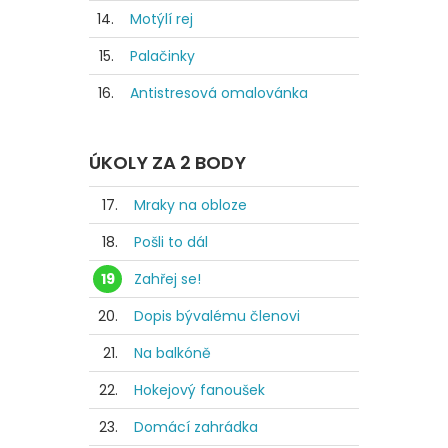
14.
Motýlí rej
15.
Palačinky
16.
Antistresová omalovánka
ÚKOLY ZA 2 BODY
17.
Mraky na obloze
18.
Pošli to dál
19
Zahřej se!
20.
Dopis bývalému členovi
21.
Na balkóně
22.
Hokejový fanoušek
23.
Domácí zahrádka