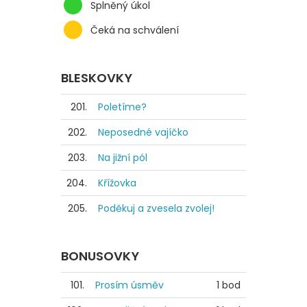
Splněný úkol
Čeká na schválení
BLESKOVKY
201.
Poletíme?
202.
Neposedné vajíčko
203.
Na jižní pól
204.
Křížovka
205.
Poděkuj a zvesela zvolej!
BONUSOVKY
101.
Prosím úsměv
1 bod