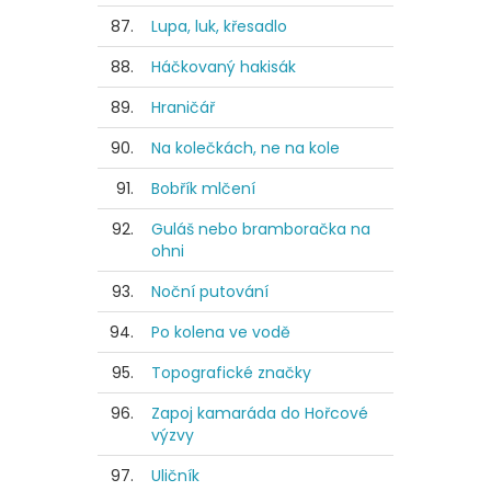
87.
Lupa, luk, křesadlo
88.
Háčkovaný hakisák
89.
Hraničář
90.
Na kolečkách, ne na kole
91.
Bobřík mlčení
92.
Guláš nebo bramboračka na
ohni
93.
Noční putování
94.
Po kolena ve vodě
95.
Topografické značky
96.
Zapoj kamaráda do Hořcové
výzvy
97.
Uličník