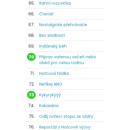
65.
Ranní rozcvička
66.
Čtenář
67.
Nostalgické přehrávače
68.
Bez sladkostí
69.
Indiánský běh
70
Připrav vařenou večeři nebo
oběd pro celou rodinu
71.
Hořcová hlídka
72.
Neříkej ANO
73
Kykyrykýýý
74.
Kakasána
75.
Odlij zvířecí stopu ze sádry
76.
Reportáž z Hořcové výzvy