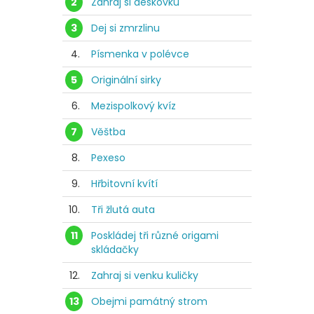
2
Zahraj si deskovku
3
Dej si zmrzlinu
4.
Písmenka v polévce
5
Originální sirky
6.
Mezispolkový kvíz
7
Věštba
8.
Pexeso
9.
Hřbitovní kvítí
10.
Tři žlutá auta
11
Poskládej tři různé origami
skládačky
12.
Zahraj si venku kuličky
13
Obejmi památný strom