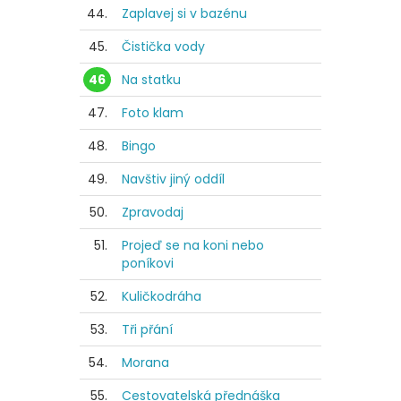
44.
Zaplavej si v bazénu
45.
Čistička vody
46
Na statku
47.
Foto klam
48.
Bingo
49.
Navštiv jiný oddíl
50.
Zpravodaj
51.
Projeď se na koni nebo
poníkovi
52.
Kuličkodráha
53.
Tři přání
54.
Morana
55.
Cestovatelská přednáška