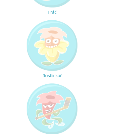
Hráč
Rostlinkář