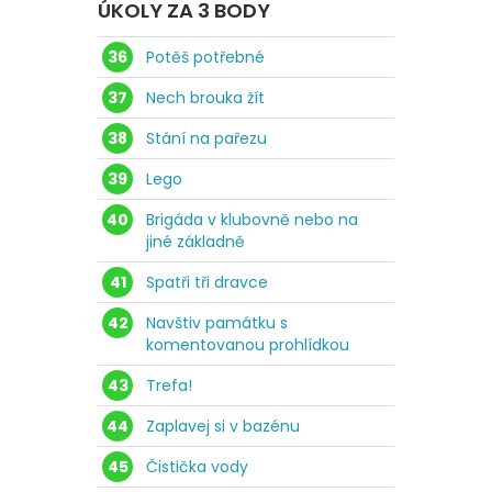
ÚKOLY ZA 3 BODY
36
Potěš potřebné
37
Nech brouka žít
38
Stání na pařezu
39
Lego
40
Brigáda v klubovně nebo na
jiné základně
41
Spatři tři dravce
42
Navštiv památku s
komentovanou prohlídkou
43
Trefa!
44
Zaplavej si v bazénu
45
Čistička vody