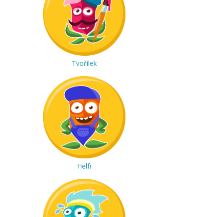
Tvořílek
Helfr