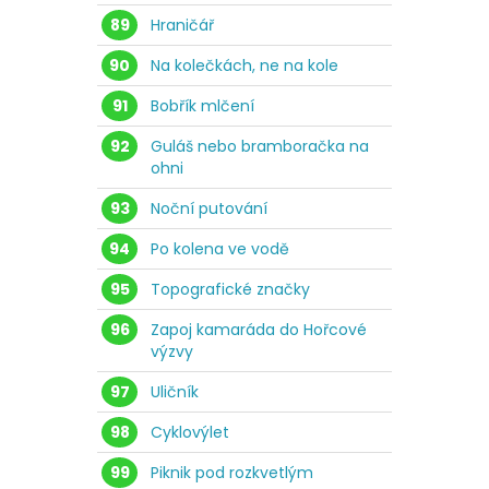
89
Hraničář
90
Na kolečkách, ne na kole
91
Bobřík mlčení
92
Guláš nebo bramboračka na
ohni
93
Noční putování
94
Po kolena ve vodě
95
Topografické značky
96
Zapoj kamaráda do Hořcové
výzvy
97
Uličník
98
Cyklovýlet
99
Piknik pod rozkvetlým