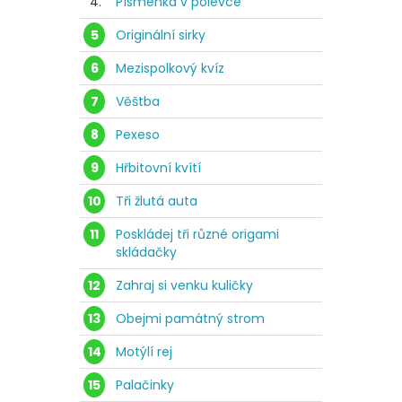
4.
Písmenka v polévce
5
Originální sirky
6
Mezispolkový kvíz
7
Věštba
8
Pexeso
9
Hřbitovní kvítí
10
Tři žlutá auta
11
Poskládej tři různé origami
skládačky
12
Zahraj si venku kuličky
13
Obejmi památný strom
14
Motýlí rej
15
Palačinky