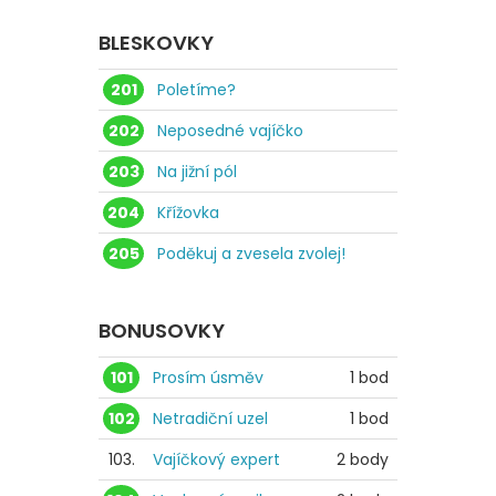
BLESKOVKY
201
Poletíme?
202
Neposedné vajíčko
203
Na jižní pól
204
Křížovka
205
Poděkuj a zvesela zvolej!
BONUSOVKY
101
Prosím úsměv
1 bod
102
Netradiční uzel
1 bod
103.
Vajíčkový expert
2 body