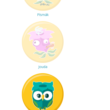
Písmák
Jouda