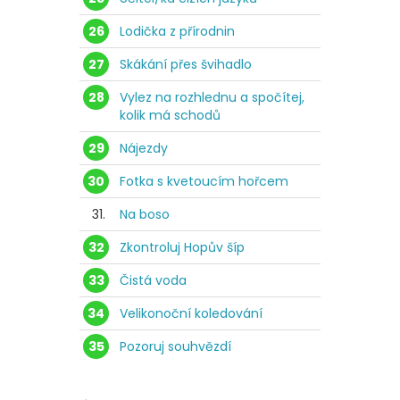
26
Lodička z přírodnin
27
Skákání přes švihadlo
28
Vylez na rozhlednu a spočítej,
kolik má schodů
29
Nájezdy
30
Fotka s kvetoucím hořcem
31.
Na boso
32
Zkontroluj Hopův šíp
33
Čistá voda
34
Velikonoční koledování
35
Pozoruj souhvězdí