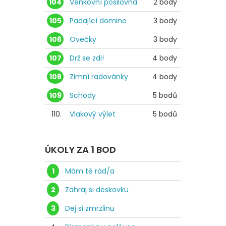
104
Venkovní posilovna
2 body
105
Padající domino
3 body
106
Ovečky
3 body
107
Drž se zdi!
4 body
108
Zimní radovánky
4 body
109
Schody
5 bodů
110.
Vlakový výlet
5 bodů
ÚKOLY ZA 1 BOD
1
Mám tě rád/a
2
Zahraj si deskovku
3
Dej si zmrzlinu