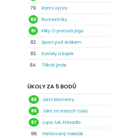
79.
Ranní výzva
80
Rozcestníky
81
Kliky či prstová jóga
82.
Spaní pod širákem
83.
Kostely a kaple
84.
Třikrát jinde
ÚKOLY ZA 5 BODŮ
85
Jarní kilometry
86
Jako za starých časů
87
Lupa, luk, křesadlo
88.
Háčkovaný hakisák