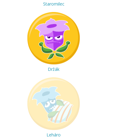
Staromilec
Držák
Leháro