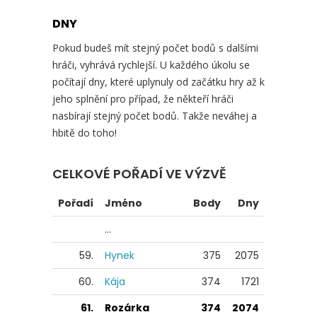
DNY
Pokud budeš mít stejný počet bodů s dalšími
hráči, vyhrává rychlejší. U každého úkolu se
počítají dny, které uplynuly od začátku hry až k
jeho splnění pro případ, že někteří hráči
nasbírají stejný počet bodů. Takže neváhej a
hbitě do toho!
CELKOVÉ POŘADÍ VE VÝZVĚ
Pořadí
Jméno
Body
Dny
...
59.
Hynek
375
2075
60.
Kája
374
1721
61.
Rozárka
374
2074