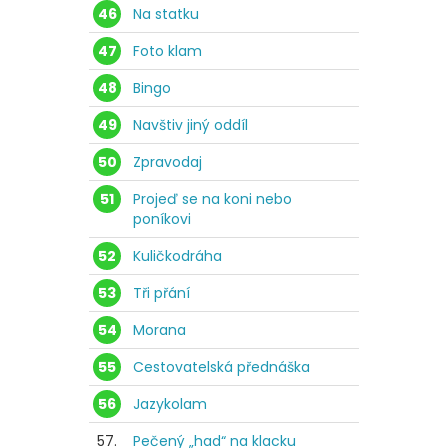
46
Na statku
47
Foto klam
48
Bingo
49
Navštiv jiný oddíl
50
Zpravodaj
51
Projeď se na koni nebo
poníkovi
52
Kuličkodráha
53
Tři přání
54
Morana
55
Cestovatelská přednáška
56
Jazykolam
57.
Pečený „had“ na klacku