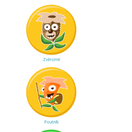
Zvěromil
Poutník