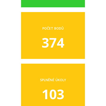
POČET BODŮ
374
SPLNĚNÉ ÚKOLY
103