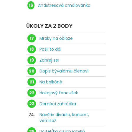
16
Antistresová omalovánka
ÚKOLY ZA 2 BODY
17
Mraky na obloze
18
Pošli to dál
19
Zahřej se!
20
Dopis bývalému členovi
21
Na balkóně
22
Hokejový fanoušek
23
Domácí zahrádka
24.
Navštiv divadlo, koncert,
vernisáž
25
Učitel/ka cizích jazyků