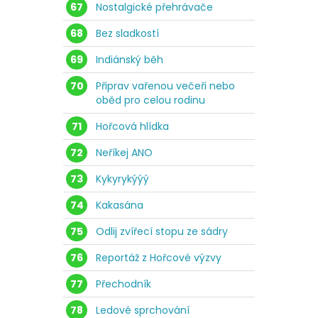
67
Nostalgické přehrávače
68
Bez sladkostí
69
Indiánský běh
70
Připrav vařenou večeři nebo
oběd pro celou rodinu
71
Hořcová hlídka
72
Neříkej ANO
73
Kykyrykýýý
74
Kakasána
75
Odlij zvířecí stopu ze sádry
76
Reportáž z Hořcové výzvy
77
Přechodník
78
Ledové sprchování