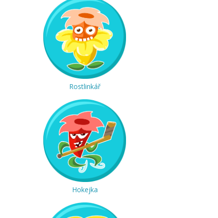
Rostlinkář
Hokejka