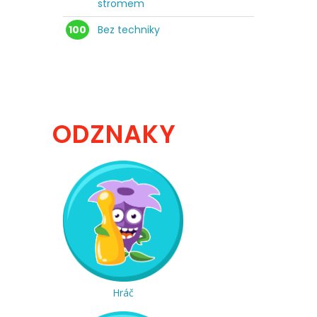
stromem
100
Bez techniky
ODZNAKY
Hráč