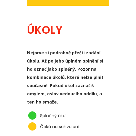
ÚKOLY
Nejprve si podrobně přečti zadání
úkolu. Až po jeho úplném splnění si
ho označ jako splněný. Pozor na
kombinace úkolů, které nelze plnit
současně. Pokud úkol zaznačíš
omylem, oslov vedoucího oddílu, a
ten ho smaže.
Splněný úkol
Čeká na schválení