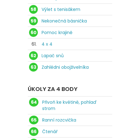
58
Výlet s tenisákem
59
Nekonečná básnička
60
Pomoc krajině
61.
4 x 4
62
Lapač snů
63
Zahlédni obojživelníka
ÚKOLY ZA 4 BODY
64
Přivoň ke květině, pohlaď
strom
65
Ranní rozcvička
66
Čtenář