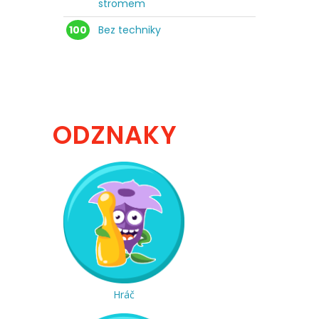
stromem
100
Bez techniky
ODZNAKY
Hráč