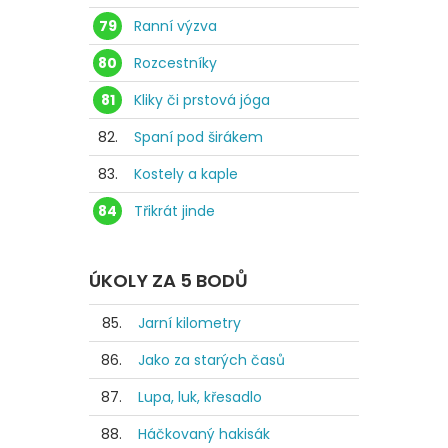
79
Ranní výzva
80
Rozcestníky
81
Kliky či prstová jóga
82.
Spaní pod širákem
83.
Kostely a kaple
84
Třikrát jinde
ÚKOLY ZA 5 BODŮ
85.
Jarní kilometry
86.
Jako za starých časů
87.
Lupa, luk, křesadlo
88.
Háčkovaný hakisák