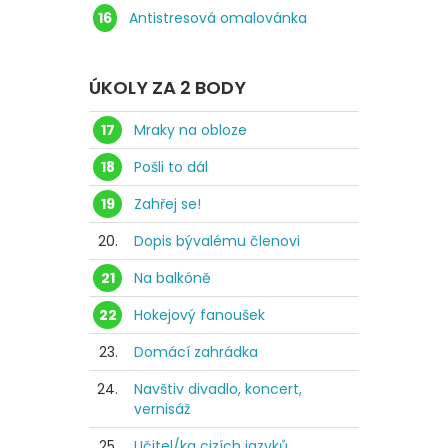
16
Antistresová omalovánka
ÚKOLY ZA 2 BODY
17
Mraky na obloze
18
Pošli to dál
19
Zahřej se!
20.
Dopis bývalému členovi
21
Na balkóně
22
Hokejový fanoušek
23.
Domácí zahrádka
24.
Navštiv divadlo, koncert,
vernisáž
25.
Učitel/ka cizích jazyků