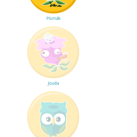
Písmák
Jouda