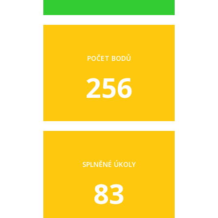
POČET BODŮ
256
SPLNĚNÉ ÚKOLY
83