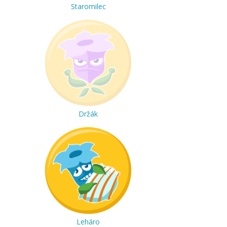
Staromilec
Držák
Leháro