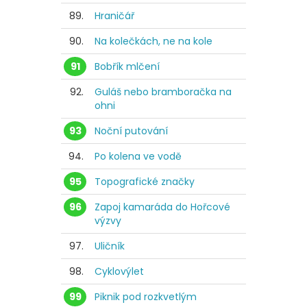
89.
Hraničář
90.
Na kolečkách, ne na kole
91
Bobřík mlčení
92.
Guláš nebo bramboračka na
ohni
93
Noční putování
94.
Po kolena ve vodě
95
Topografické značky
96
Zapoj kamaráda do Hořcové
výzvy
97.
Uličník
98.
Cyklovýlet
99
Piknik pod rozkvetlým