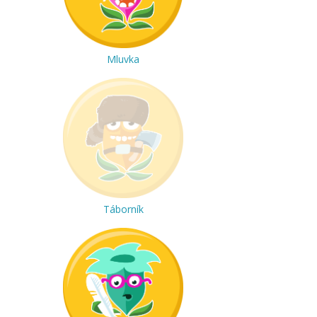
Mluvka
Táborník