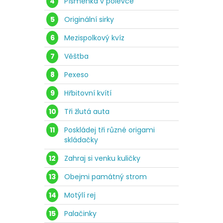
4
Písmenka v polévce
5
Originální sirky
6
Mezispolkový kvíz
7
Věštba
8
Pexeso
9
Hřbitovní kvítí
10
Tři žlutá auta
11
Poskládej tři různé origami
skládačky
12
Zahraj si venku kuličky
13
Obejmi památný strom
14
Motýlí rej
15
Palačinky