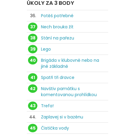
ÚKOLY ZA 3 BODY
36.
Potěš potřebné
37
Nech brouka žít
38
Stání na pařezu
39
Lego
40
Brigáda v klubovně nebo na
jiné základně
41
Spatři tři dravce
42
Navštiv památku s
komentovanou prohlídkou
43
Trefa!
44.
Zaplavej si v bazénu
45
Čistička vody