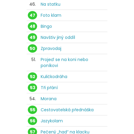
46.
Na statku
47
Foto klam
48
Bingo
49
Navštiv jiný oddíl
50
Zpravodaj
51.
Projeď se na koni nebo
poníkovi
52
Kuličkodráha
53
Tři přání
54.
Morana
55
Cestovatelská přednáška
56
Jazykolam
57
Pečený „had“ na klacku