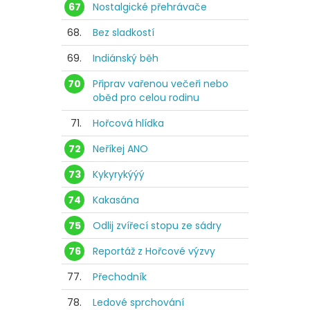
67
Nostalgické přehrávače
68.
Bez sladkostí
69.
Indiánský běh
70
Připrav vařenou večeři nebo
oběd pro celou rodinu
71.
Hořcová hlídka
72
Neříkej ANO
73
Kykyrykýýý
74
Kakasána
75
Odlij zvířecí stopu ze sádry
76
Reportáž z Hořcové výzvy
77.
Přechodník
78.
Ledové sprchování