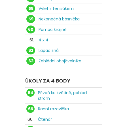
58
Výlet s tenisákem
59
Nekonečná básnička
60
Pomoc krajině
61.
4 x 4
62
Lapač snů
63
Zahlédni obojživelníka
ÚKOLY ZA 4 BODY
64
Přivoň ke květině, pohlaď
strom
65
Ranní rozcvička
66.
Čtenář