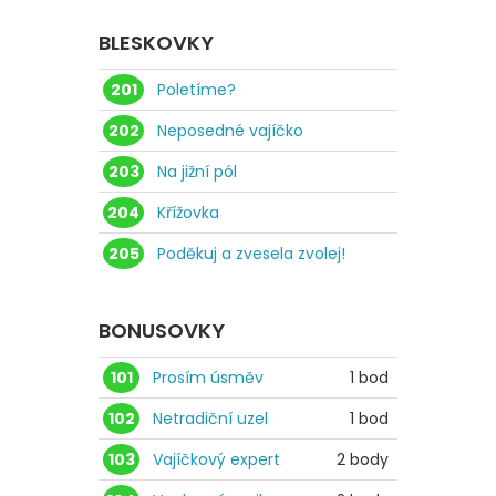
BLESKOVKY
201
Poletíme?
202
Neposedné vajíčko
203
Na jižní pól
204
Křížovka
205
Poděkuj a zvesela zvolej!
BONUSOVKY
101
Prosím úsměv
1 bod
102
Netradiční uzel
1 bod
103
Vajíčkový expert
2 body