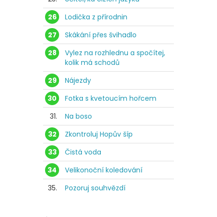
26
Lodička z přírodnin
27
Skákání přes švihadlo
28
Vylez na rozhlednu a spočítej,
kolik má schodů
29
Nájezdy
30
Fotka s kvetoucím hořcem
31.
Na boso
32
Zkontroluj Hopův šíp
33
Čistá voda
34
Velikonoční koledování
35.
Pozoruj souhvězdí