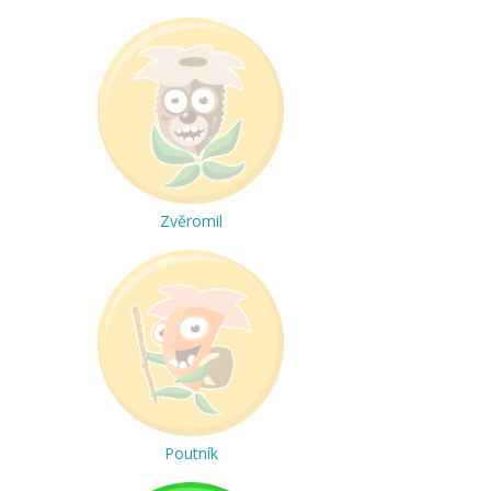
Zvěromil
Poutník