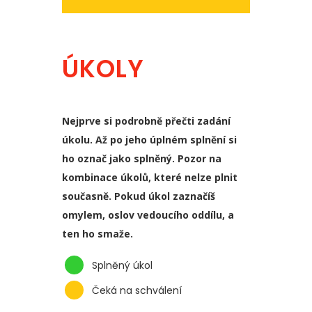
ÚKOLY
Nejprve si podrobně přečti zadání
úkolu. Až po jeho úplném splnění si
ho označ jako splněný. Pozor na
kombinace úkolů, které nelze plnit
současně. Pokud úkol zaznačíš
omylem, oslov vedoucího oddílu, a
ten ho smaže.
Splněný úkol
Čeká na schválení