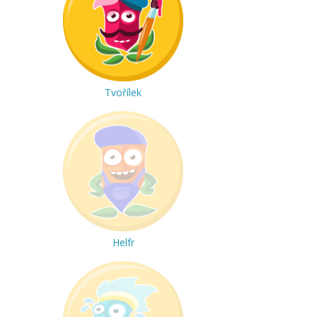
Tvořílek
Helfr