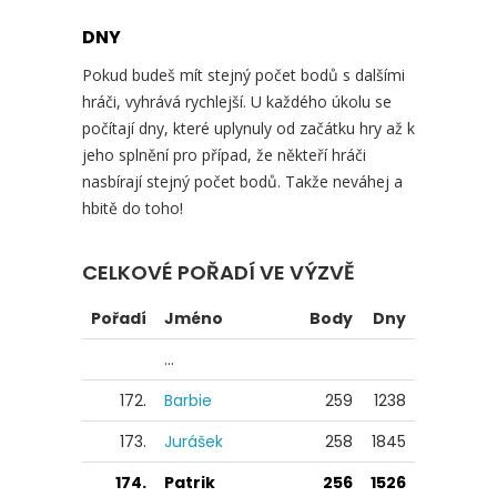
DNY
Pokud budeš mít stejný počet bodů s dalšími
hráči, vyhrává rychlejší. U každého úkolu se
počítají dny, které uplynuly od začátku hry až k
jeho splnění pro případ, že někteří hráči
nasbírají stejný počet bodů. Takže neváhej a
hbitě do toho!
CELKOVÉ POŘADÍ VE VÝZVĚ
Pořadí
Jméno
Body
Dny
...
172.
Barbie
259
1238
173.
Jurášek
258
1845
174.
Patrik
256
1526