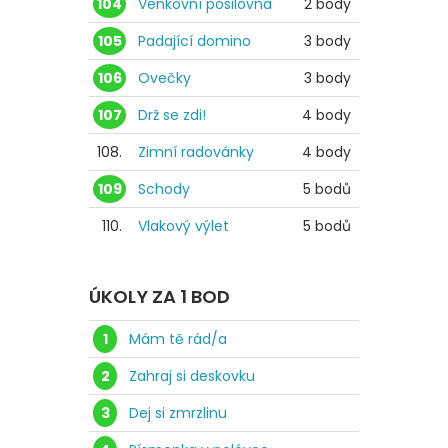
104
Venkovní posilovna
2 body
105
Padající domino
3 body
106
Ovečky
3 body
107
Drž se zdi!
4 body
108.
Zimní radovánky
4 body
109
Schody
5 bodů
110.
Vlakový výlet
5 bodů
ÚKOLY ZA 1 BOD
1
Mám tě rád/a
2
Zahraj si deskovku
3
Dej si zmrzlinu