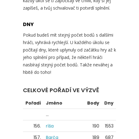
každý úkol se ti započítají ve chvíli, kdy si jej
zapíšeš, a tvůj schvalovač ti potvrdí splnění.
DNY
Pokud budeš mít stejný počet bodů s dalšími
hráči, vyhrává rychlejší. U každého úkolu se
počítají dny, které uplynuly od začátku hry až k
jeho splnění pro případ, že někteří hráči
nasbírají stejný počet bodů. Takže neváhej a
hbitě do toho!
CELKOVÉ POŘADÍ VE VÝZVĚ
Pořadí
Jméno
Body
Dny
...
156.
ríša
190
1553
157.
Barča
189
687