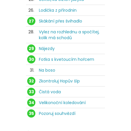
26.
Lodička z přírodnin
27
Skákání přes švihadlo
28.
Vylez na rozhlednu a spočítej,
kolik má schodů
29
Nájezdy
30
Fotka s kvetoucím hořcem
31.
Na boso
32
Zkontroluj Hopův šíp
33
Čistá voda
34
Velikonoční koledování
35
Pozoruj souhvězdí