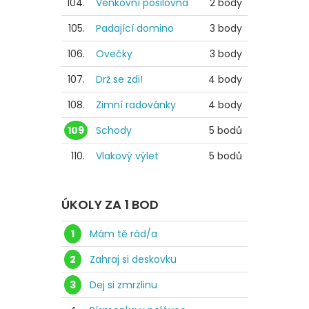
104.
Venkovní posilovna
2 body
105.
Padající domino
3 body
106.
Ovečky
3 body
107.
Drž se zdi!
4 body
108.
Zimní radovánky
4 body
109
Schody
5 bodů
110.
Vlakový výlet
5 bodů
ÚKOLY ZA 1 BOD
1
Mám tě rád/a
2
Zahraj si deskovku
3
Dej si zmrzlinu