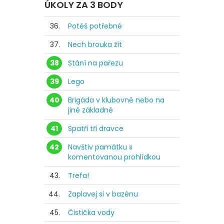
ÚKOLY ZA 3 BODY
36.
Potěš potřebné
37.
Nech brouka žít
38
Stání na pařezu
39
Lego
40
Brigáda v klubovně nebo na
jiné základně
41
Spatři tři dravce
42
Navštiv památku s
komentovanou prohlídkou
43.
Trefa!
44.
Zaplavej si v bazénu
45.
Čistička vody