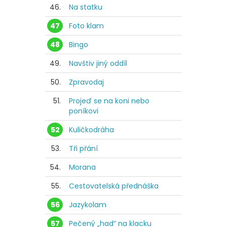
46.
Na statku
47
Foto klam
48
Bingo
49.
Navštiv jiný oddíl
50.
Zpravodaj
51.
Projeď se na koni nebo
poníkovi
52
Kuličkodráha
53.
Tři přání
54.
Morana
55.
Cestovatelská přednáška
56
Jazykolam
57
Pečený „had“ na klacku