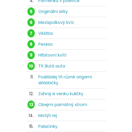
4.
Písmenka v polévce
5
Originální sirky
6
Mezispolkový kvíz
7
Věštba
8
Pexeso
9
Hřbitovní kvítí
10
Tři žlutá auta
11.
Poskládej tři různé origami
skládačky
12.
Zahraj si venku kuličky
13
Obejmi památný strom
14.
Motýlí rej
15.
Palačinky