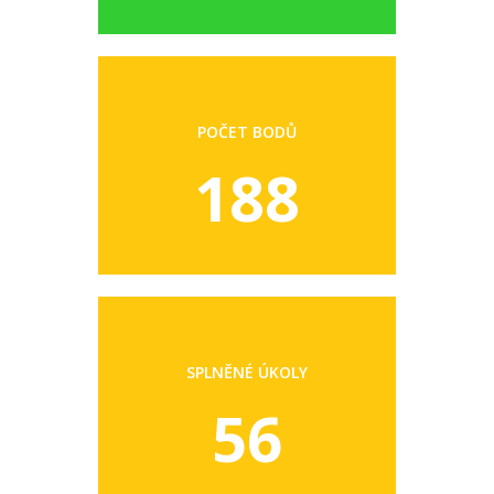
POČET BODŮ
188
SPLNĚNÉ ÚKOLY
56