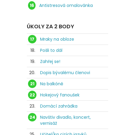
16
Antistresová omalovánka
ÚKOLY ZA 2 BODY
17
Mraky na obloze
18.
Pošli to dál
19.
Zahřej se!
20.
Dopis bývalému členovi
21
Na balkóně
22
Hokejový fanoušek
23.
Domácí zahrádka
24
Navštiv divadlo, koncert,
vernisáž
25.
Učitel/ka cizích jazyků