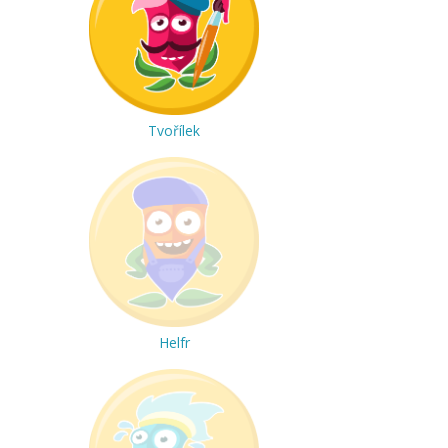
Tvořílek
Helfr