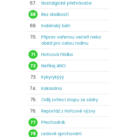
67.
Nostalgické přehrávače
68
Bez sladkostí
69.
Indiánský běh
70.
Připrav vařenou večeři nebo
oběd pro celou rodinu
71
Hořcová hlídka
72
Neříkej ANO
73.
Kykyrykýýý
74.
Kakasána
75.
Odlij zvířecí stopu ze sádry
76.
Reportáž z Hořcové výzvy
77
Přechodník
78
Ledové sprchování