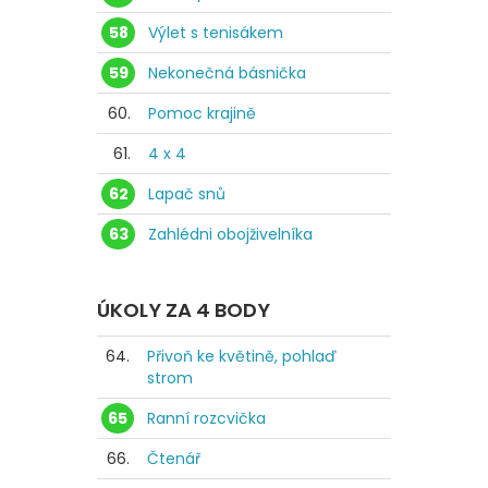
58
Výlet s tenisákem
59
Nekonečná básnička
60.
Pomoc krajině
61.
4 x 4
62
Lapač snů
63
Zahlédni obojživelníka
ÚKOLY ZA 4 BODY
64.
Přivoň ke květině, pohlaď
strom
65
Ranní rozcvička
66.
Čtenář