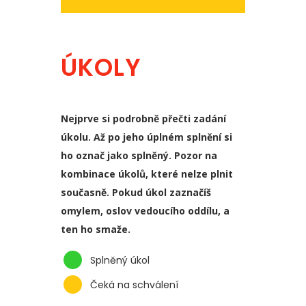
ÚKOLY
Nejprve si podrobně přečti zadání
úkolu. Až po jeho úplném splnění si
ho označ jako splněný. Pozor na
kombinace úkolů, které nelze plnit
současně. Pokud úkol zaznačíš
omylem, oslov vedoucího oddílu, a
ten ho smaže.
Splněný úkol
Čeká na schválení