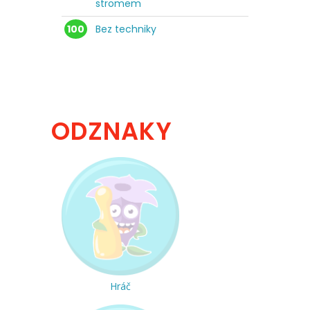
stromem
100
Bez techniky
ODZNAKY
Hráč