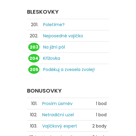
BLESKOVKY
201.
Poletíme?
202.
Neposedné vajíčko
203
Na jižní pól
204
Křížovka
205
Poděkuj a zvesela zvolej!
BONUSOVKY
101.
Prosím úsměv
1 bod
102.
Netradiční uzel
1 bod
103.
Vajíčkový expert
2 body