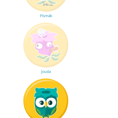
Písmák
Jouda