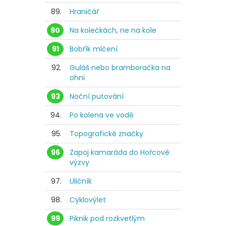
89.
Hraničář
90
Na kolečkách, ne na kole
91
Bobřík mlčení
92.
Guláš nebo bramboračka na
ohni
93
Noční putování
94.
Po kolena ve vodě
95.
Topografické značky
96
Zapoj kamaráda do Hořcové
výzvy
97.
Uličník
98.
Cyklovýlet
99
Piknik pod rozkvetlým