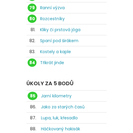
79
Ranní výzva
80
Rozcestníky
81.
Kliky či prstová jóga
82.
Spaní pod širákem
83.
Kostely a kaple
84
Třikrát jinde
ÚKOLY ZA 5 BODŮ
85
Jarní kilometry
86.
Jako za starých časů
87.
Lupa, luk, křesadlo
88.
Háčkovaný hakisák