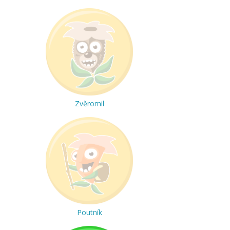
Zvěromil
Poutník