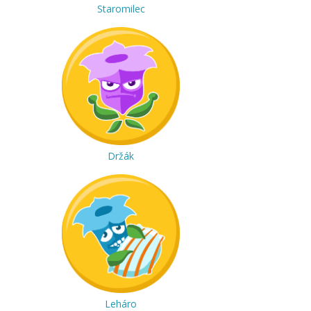
Staromilec
Držák
Leháro