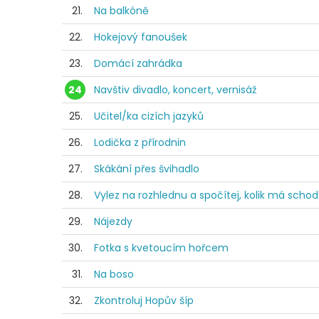
21.
Na balkóně
22.
Hokejový fanoušek
23.
Domácí zahrádka
24
Navštiv divadlo, koncert, vernisáž
25.
Učitel/ka cizích jazyků
26.
Lodička z přírodnin
27.
Skákání přes švihadlo
28.
Vylez na rozhlednu a spočítej, kolik má scho
29.
Nájezdy
30.
Fotka s kvetoucím hořcem
31.
Na boso
32.
Zkontroluj Hopův šíp