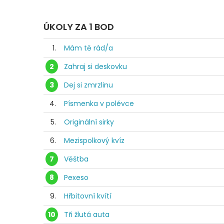
ÚKOLY ZA 1 BOD
1.
Mám tě rád/a
2
Zahraj si deskovku
3
Dej si zmrzlinu
4.
Písmenka v polévce
5.
Originální sirky
6.
Mezispolkový kvíz
7
Věštba
8
Pexeso
9.
Hřbitovní kvítí
10
Tři žlutá auta