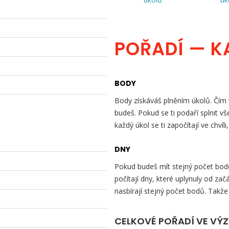
POŘADÍ — K
BODY
Body získáváš plněním úkolů. Čím v
budeš. Pokud se ti podaří splnit v
každý úkol se ti započítají ve chvíli
DNY
Pokud budeš mít stejný počet bodů 
počítají dny, které uplynuly od začá
nasbírají stejný počet bodů. Takže
CELKOVÉ POŘADÍ VE VÝ