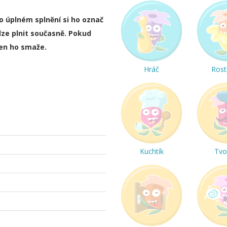
ho úplném splnění si ho označ
lze plnit současně. Pokud
ten ho smaže.
Hráč
Rost
Kuchtík
Tvo