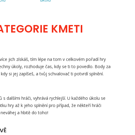
ATEGORIE KMETI
íce jich získáš, tím lépe na tom v celkovém pořadí hry
šechny úkoly, rozhoduje čas, kdy se ti to povedlo. Body za
, kdy si jej zapíšeš, a tvůj schvalovač ti potvrdí splnění.
s dalšími hráči, vyhrává rychlejší. U každého úkolu se
tku hry až k jeho splnění pro případ, že někteří hráči
 neváhej a hbitě do toho!
ZVĚ