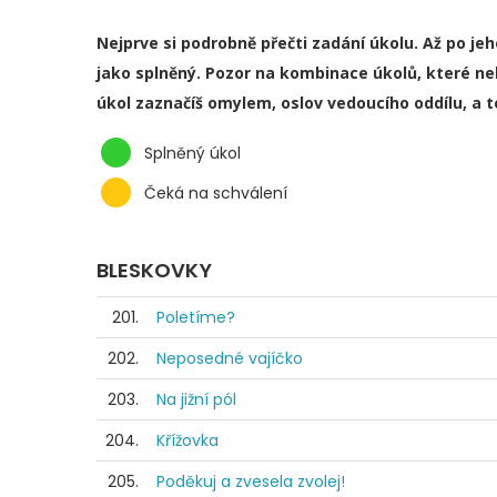
Nejprve si podrobně přečti zadání úkolu. Až po je
jako splněný. Pozor na kombinace úkolů, které ne
úkol zaznačíš omylem, oslov vedoucího oddílu, a 
Splněný úkol
Čeká na schválení
BLESKOVKY
201.
Poletíme?
202.
Neposedné vajíčko
203.
Na jižní pól
204.
Křížovka
205.
Poděkuj a zvesela zvolej!