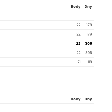
Body
Dny
22
178
22
179
22
309
22
396
21
118
Body
Dny