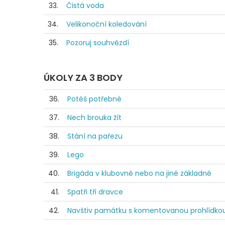
33.
Čistá voda
34.
Velikonoční koledování
35.
Pozoruj souhvězdí
ÚKOLY ZA 3 BODY
36.
Potěš potřebné
37.
Nech brouka žít
38.
Stání na pařezu
39.
Lego
40.
Brigáda v klubovně nebo na jiné základně
41.
Spatři tři dravce
42.
Navštiv památku s komentovanou prohlídko