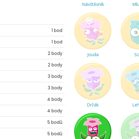
Návštěvník
Ml
1 bod
1 bod
2 body
Jouda
S
2 body
3 body
3 body
4 body
Držák
Le
4 body
5 bodů
5 bodů