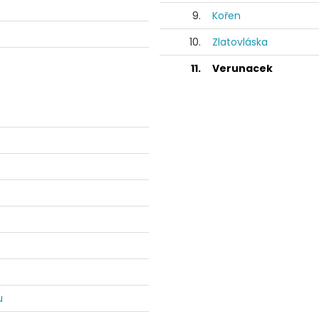
9.
Kořen
10.
Zlatovláska
11.
Verunacek
u