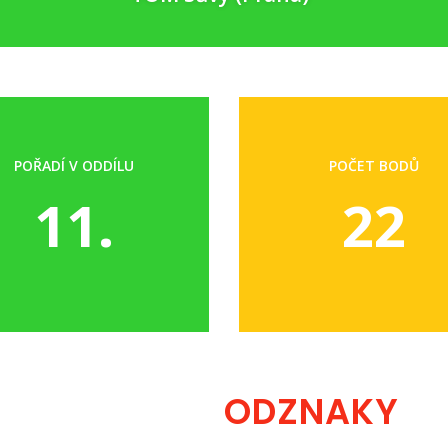
POŘADÍ V ODDÍLU
POČET BODŮ
11.
22
ODZNAKY