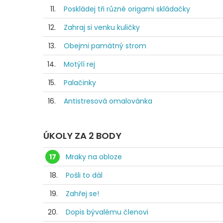
11.
Poskládej tři různé origami skládačky
12.
Zahraj si venku kuličky
13.
Obejmi památný strom
14.
Motýlí rej
15.
Palačinky
16.
Antistresová omalovánka
ÚKOLY ZA 2 BODY
17
Mraky na obloze
18.
Pošli to dál
19.
Zahřej se!
20.
Dopis bývalému členovi