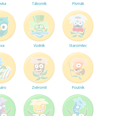
uvka
Táborník
Písmák
ova
Vodník
Staromilec
háro
Zvěromil
Poutník