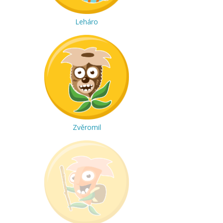
Leháro
Zvěromil