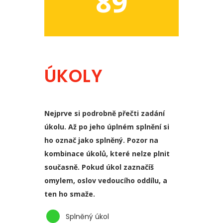
89
ÚKOLY
Nejprve si podrobně přečti zadání
úkolu. Až po jeho úplném splnění si
ho označ jako splněný. Pozor na
kombinace úkolů, které nelze plnit
současně. Pokud úkol zaznačíš
omylem, oslov vedoucího oddílu, a
ten ho smaže.
Splněný úkol