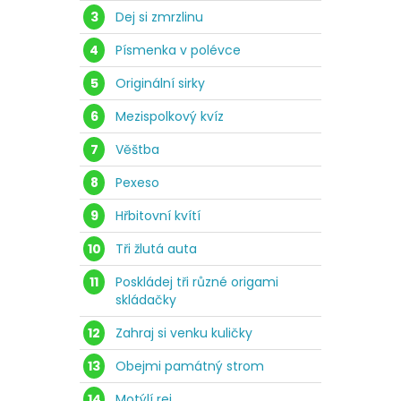
3
Dej si zmrzlinu
4
Písmenka v polévce
5
Originální sirky
6
Mezispolkový kvíz
7
Věštba
8
Pexeso
9
Hřbitovní kvítí
10
Tři žlutá auta
11
Poskládej tři různé origami
skládačky
12
Zahraj si venku kuličky
13
Obejmi památný strom
14
Motýlí rej