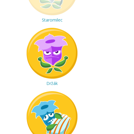
Staromilec
Držák