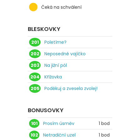
Čeká na schválení
BLESKOVKY
201
Poletíme?
202
Neposedné vajíčko
203
Na jižní pól
204
Křížovka
205
Poděkuj a zvesela zvolej!
BONUSOVKY
101
Prosím úsměv
1 bod
102
Netradiční uzel
1 bod