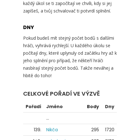
každý úkol se ti započítají ve chvíli, kdy si jej
zapíšeš, a tvůj schvalovač ti potvrdí splnění.
DNY
Pokud budeš mít stejný počet bodů s dalšími
hráči, vyhrává rychlejší. U každého úkolu se
počítají dny, které uplynuly od začátku hry až k
jeho splnění pro případ, že někteří hráči
nasbírají stejný počet bodů. Takže neváhej a
hbitě do toho!
CELKOVÉ POŘADÍ VE VÝZVĚ
Pořadí
Jméno
Body
Dny
...
139.
Nikča
295
1720