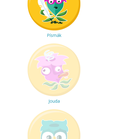
Písmák
Jouda