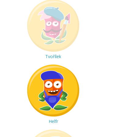
Tvořílek
Helfr