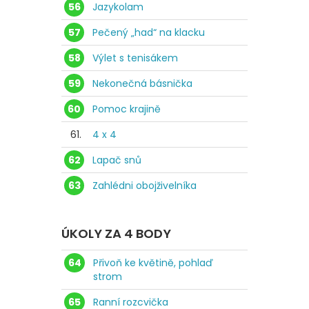
56
Jazykolam
57
Pečený „had“ na klacku
58
Výlet s tenisákem
59
Nekonečná básnička
60
Pomoc krajině
61.
4 x 4
62
Lapač snů
63
Zahlédni obojživelníka
ÚKOLY ZA 4 BODY
64
Přivoň ke květině, pohlaď
strom
65
Ranní rozcvička