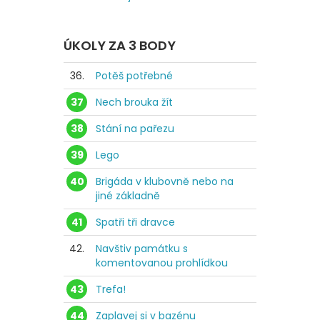
ÚKOLY ZA 3 BODY
36.
Potěš potřebné
37
Nech brouka žít
38
Stání na pařezu
39
Lego
40
Brigáda v klubovně nebo na
jiné základně
41
Spatři tři dravce
42.
Navštiv památku s
komentovanou prohlídkou
43
Trefa!
44
Zaplavej si v bazénu