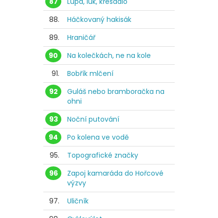
87
Lupa, luk, křesadlo
88.
Háčkovaný hakisák
89.
Hraničář
90
Na kolečkách, ne na kole
91.
Bobřík mlčení
92
Guláš nebo bramboračka na
ohni
93
Noční putování
94
Po kolena ve vodě
95.
Topografické značky
96
Zapoj kamaráda do Hořcové
výzvy
97.
Uličník