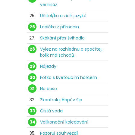
vernisáž
25.
Učitel/ka cizích jazyků
26
Lodička z přírodnin
27.
Skákání přes švihadlo
28
Vylez na rozhlednu a spočítej,
kolik má schodů
29
Nájezdy
30
Fotka s kvetoucím hořcem
31
Na boso
32.
Zkontroluj Hopův šíp
33
Čistá voda
34
Velikonoční koledování
35.
Pozoruj souhvězdí