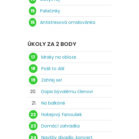
15
Palačinky
16
Antistresová omalovánka
ÚKOLY ZA 2 BODY
17
Mraky na obloze
18
Pošli to dál
19
Zahřej se!
20.
Dopis bývalému členovi
21.
Na balkóně
22
Hokejový fanoušek
23
Domácí zahrádka
24
Navštiv divadlo, koncert,