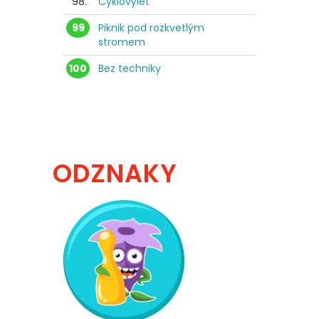
98.
Cyklovýlet
99
Piknik pod rozkvetlým
stromem
100
Bez techniky
ODZNAKY