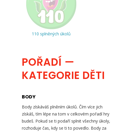
110 splněných úkolů
POŘADÍ —
KATEGORIE DĚTI
BODY
Body získáváš plněním úkolů. Čím více jich
získáš, tím lépe na tom v celkovém pořadí hry
budeš. Pokud se ti podaří splnit všechny úkoly,
rozhoduje čas, kdy se ti to povedlo. Body za