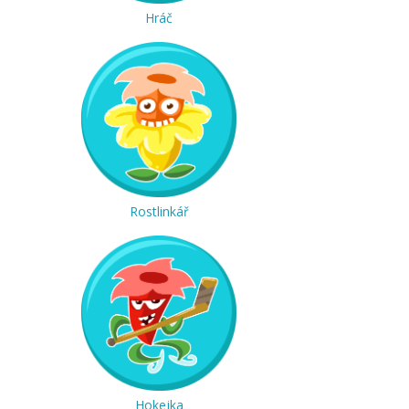
Hráč
Rostlinkář
Hokejka