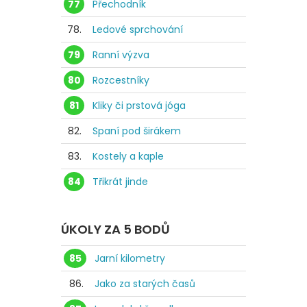
77
Přechodník
78.
Ledové sprchování
79
Ranní výzva
80
Rozcestníky
81
Kliky či prstová jóga
82.
Spaní pod širákem
83.
Kostely a kaple
84
Třikrát jinde
ÚKOLY ZA 5 BODŮ
85
Jarní kilometry
86.
Jako za starých časů