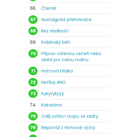
66.
Čtenář
67
Nostalgické přehrávače
68
Bez sladkostí
69.
Indiánský běh
70
Připrav vařenou večeři nebo
oběd pro celou rodinu
71
Hořcová hlídka
72
Neříkej ANO
73
Kykyrykýýý
74.
Kakasána
75
Odlij zvířecí stopu ze sádry
76
Reportáž z Hořcové výzvy