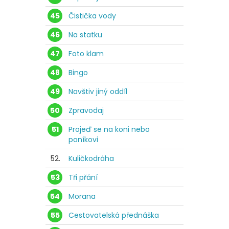
45
Čistička vody
46
Na statku
47
Foto klam
48
Bingo
49
Navštiv jiný oddíl
50
Zpravodaj
51
Projeď se na koni nebo
poníkovi
52.
Kuličkodráha
53
Tři přání
54
Morana
55
Cestovatelská přednáška