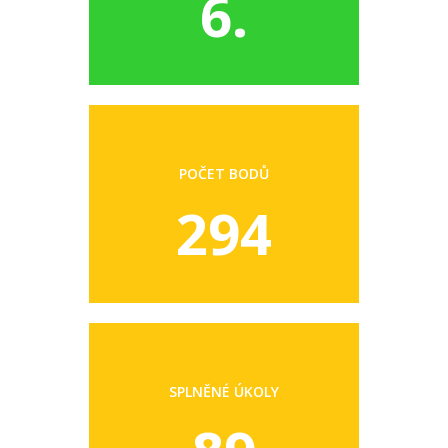
6.
POČET BODŮ
294
SPLNĚNÉ ÚKOLY