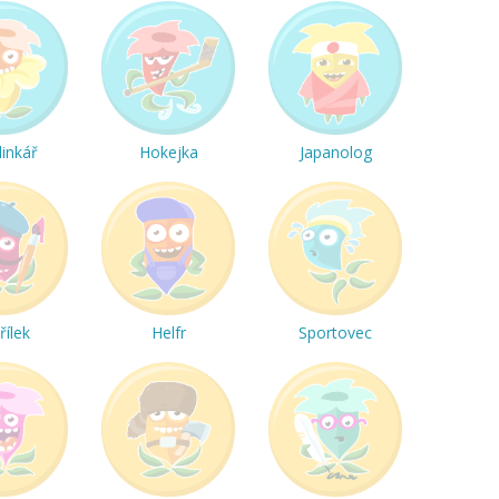
linkář
Hokejka
Japanolog
řílek
Helfr
Sportovec