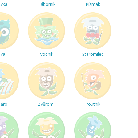
uvka
Táborník
Písmák
ova
Vodník
Staromilec
háro
Zvěromil
Poutník