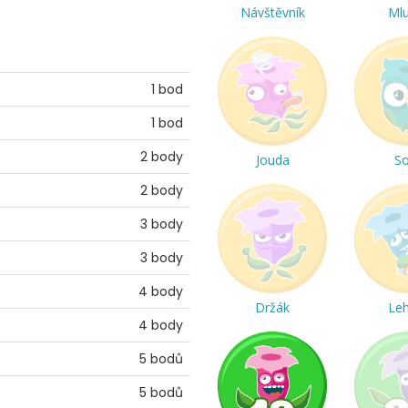
Návštěvník
Ml
1 bod
1 bod
2 body
Jouda
S
2 body
3 body
3 body
4 body
Držák
Le
4 body
5 bodů
5 bodů