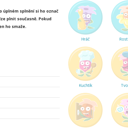
ho úplném splnění si ho označ
lze plnit současně. Pokud
ten ho smaže.
Hráč
Rost
Kuchtík
Tvo