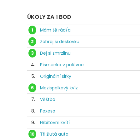
ÚKOLY ZA 1 BOD
1
Mám tě rád/a
2
Zahraj si deskovku
3
Dej si zmrzlinu
4.
Písmenka v polévce
5.
Originální sirky
6
Mezispolkový kvíz
7.
Věštba
8.
Pexeso
9.
Hřbitovní kvítí
10
Tři žlutá auta