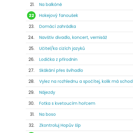
21.
Na balkóně
22
Hokejový fanoušek
23.
Domácí zahrádka
24.
Navštiv divadlo, koncert, vernisáž
25.
Učitel/ka cizích jazyků
26.
Lodička z přírodnin
27.
Skákání přes švihadlo
28.
Vylez na rozhlednu a spočítej, kolik má scho
29.
Nájezdy
30.
Fotka s kvetoucím hořcem
31.
Na boso
32.
Zkontroluj Hopův šíp