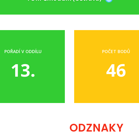
POŘADÍ V ODDÍLU
POČET BODŮ
13.
46
ODZNAKY