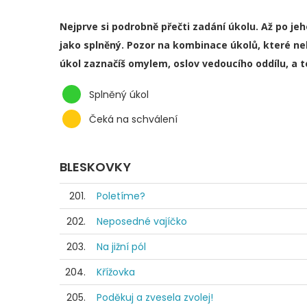
Nejprve si podrobně přečti zadání úkolu. Až po je
jako splněný. Pozor na kombinace úkolů, které ne
úkol zaznačíš omylem, oslov vedoucího oddílu, a 
Splněný úkol
Čeká na schválení
BLESKOVKY
201.
Poletíme?
202.
Neposedné vajíčko
203.
Na jižní pól
204.
Křížovka
205.
Poděkuj a zvesela zvolej!