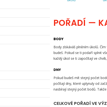
POŘADÍ — K
BODY
Body získáváš plněním úkolů. Čím v
budeš. Pokud se ti podaří splnit v
každý úkol se ti započítají ve chvíli
DNY
Pokud budeš mít stejný počet bodů 
počítají dny, které uplynuly od začá
nasbírají stejný počet bodů. Takže
CELKOVÉ POŘADÍ VE VÝ