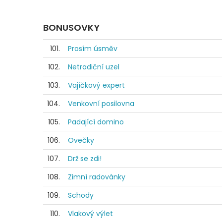
BONUSOVKY
101.
Prosím úsměv
102.
Netradiční uzel
103.
Vajíčkový expert
104.
Venkovní posilovna
105.
Padající domino
106.
Ovečky
107.
Drž se zdi!
108.
Zimní radovánky
109.
Schody
110.
Vlakový výlet