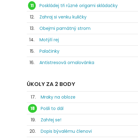
11
Poskládej tři různé origami skládačky
12.
Zahraj si venku kuličky
13.
Obejmi památný strom
14.
Motýlí rej
15.
Palačinky
16.
Antistresová omalovánka
ÚKOLY ZA 2 BODY
17.
Mraky na obloze
18
Pošli to dál
19.
Zahřej se!
20.
Dopis bývalému členovi