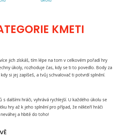
ATEGORIE KMETI
íce jich získáš, tím lépe na tom v celkovém pořadí hry
šechny úkoly, rozhoduje čas, kdy se ti to povedlo. Body za
, kdy si jej zapíšeš, a tvůj schvalovač ti potvrdí splnění.
s dalšími hráči, vyhrává rychlejší. U každého úkolu se
tku hry až k jeho splnění pro případ, že někteří hráči
 neváhej a hbitě do toho!
ZVĚ