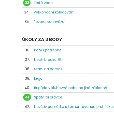
33
Čistá voda
34.
Velikonoční koledování
35.
Pozoruj souhvězdí
ÚKOLY ZA 3 BODY
36.
Potěš potřebné
37.
Nech brouka žít
38.
Stání na pařezu
39.
Lego
40.
Brigáda v klubovně nebo na jiné základně
41
Spatři tři dravce
42.
Navštiv památku s komentovanou prohlídko