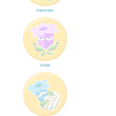
Staromilec
Držák