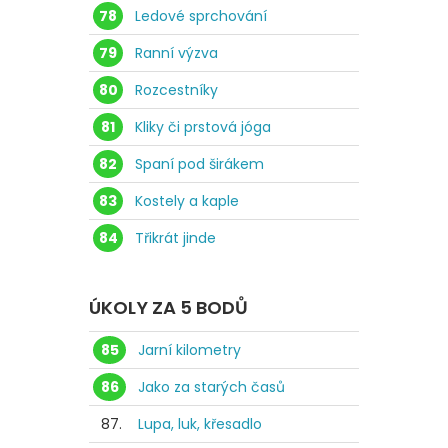
78
Ledové sprchování
79
Ranní výzva
80
Rozcestníky
81
Kliky či prstová jóga
82
Spaní pod širákem
83
Kostely a kaple
84
Třikrát jinde
ÚKOLY ZA 5 BODŮ
85
Jarní kilometry
86
Jako za starých časů
87.
Lupa, luk, křesadlo