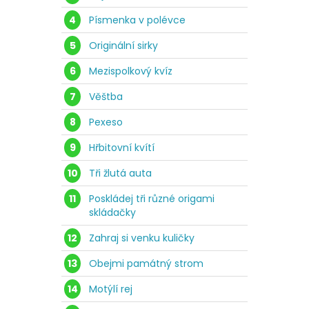
4
Písmenka v polévce
5
Originální sirky
6
Mezispolkový kvíz
7
Věštba
8
Pexeso
9
Hřbitovní kvítí
10
Tři žlutá auta
11
Poskládej tři různé origami
skládačky
12
Zahraj si venku kuličky
13
Obejmi památný strom
14
Motýlí rej