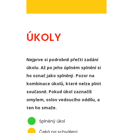
ÚKOLY
Nejprve si podrobně přečti zadání
úkolu. Až po jeho úplném splnění si
ho označ jako splněný. Pozor na
kombinace úkolů, které nelze plnit
současně. Pokud úkol zaznačíš
omylem, oslov vedoucího oddílu, a
ten ho smaže.
Splněný úkol
Čeká na schválení