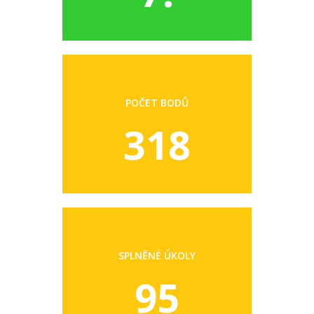
POČET BODŮ
318
SPLNĚNÉ ÚKOLY
95