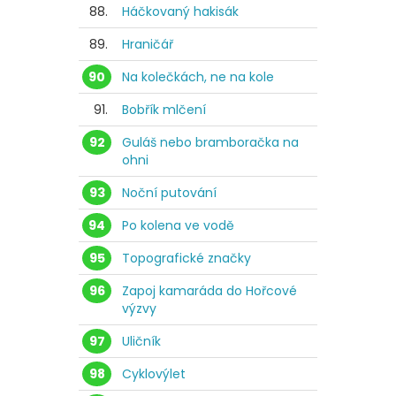
88.
Háčkovaný hakisák
89.
Hraničář
90
Na kolečkách, ne na kole
91.
Bobřík mlčení
92
Guláš nebo bramboračka na
ohni
93
Noční putování
94
Po kolena ve vodě
95
Topografické značky
96
Zapoj kamaráda do Hořcové
výzvy
97
Uličník
98
Cyklovýlet