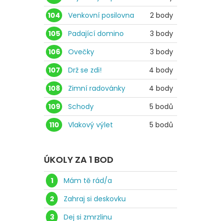
104
Venkovní posilovna
2 body
105
Padající domino
3 body
106
Ovečky
3 body
107
Drž se zdi!
4 body
108
Zimní radovánky
4 body
109
Schody
5 bodů
110
Vlakový výlet
5 bodů
ÚKOLY ZA 1 BOD
1
Mám tě rád/a
2
Zahraj si deskovku
3
Dej si zmrzlinu