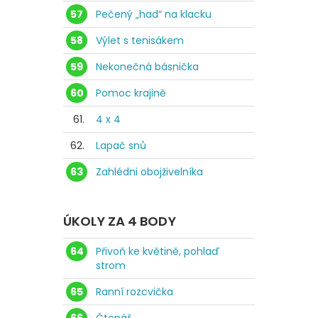
57
Pečený „had“ na klacku
58
Výlet s tenisákem
59
Nekonečná básnička
60
Pomoc krajině
61.
4 x 4
62.
Lapač snů
63
Zahlédni obojživelníka
ÚKOLY ZA 4 BODY
64
Přivoň ke květině, pohlaď
strom
65
Ranní rozcvička