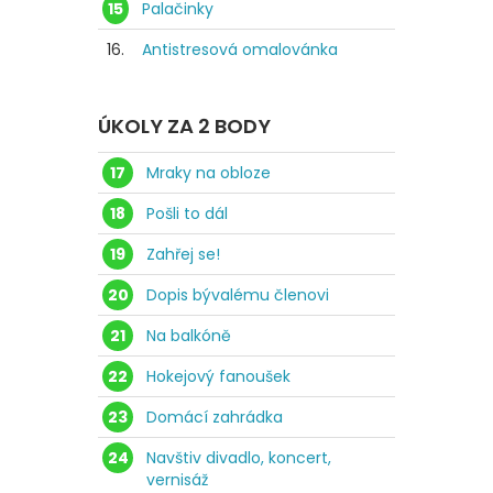
15
Palačinky
16.
Antistresová omalovánka
ÚKOLY ZA 2 BODY
17
Mraky na obloze
18
Pošli to dál
19
Zahřej se!
20
Dopis bývalému členovi
21
Na balkóně
22
Hokejový fanoušek
23
Domácí zahrádka
24
Navštiv divadlo, koncert,
vernisáž