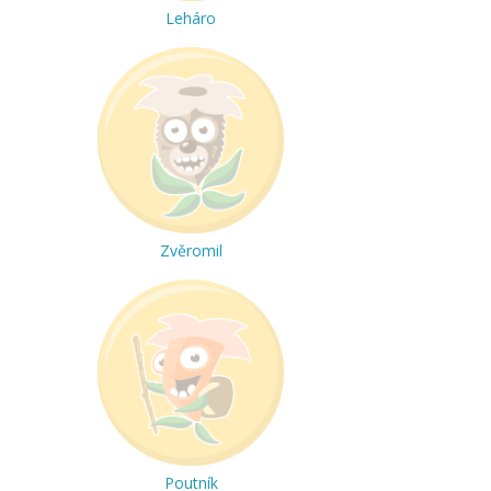
Leháro
Zvěromil
Poutník