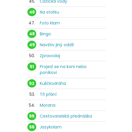
45.
Čistička vody
46
Na statku
47.
Foto klam
48
Bingo
49
Navštiv jiný oddíl
50.
Zpravodaj
51
Projeď se na koni nebo
poníkovi
52
Kuličkodráha
53.
Tři přání
54.
Morana
55
Cestovatelská přednáška
56
Jazykolam