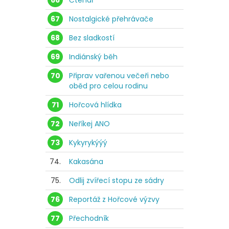
66
Čtenář
67
Nostalgické přehrávače
68
Bez sladkostí
69
Indiánský běh
70
Připrav vařenou večeři nebo
oběd pro celou rodinu
71
Hořcová hlídka
72
Neříkej ANO
73
Kykyrykýýý
74.
Kakasána
75.
Odlij zvířecí stopu ze sádry
76
Reportáž z Hořcové výzvy
77
Přechodník