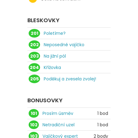
BLESKOVKY
201
Poletíme?
202
Neposedné vajíčko
203
Na jižní pól
204
Křížovka
205
Poděkuj a zvesela zvolej!
BONUSOVKY
101
Prosím úsměv
1 bod
102
Netradiční uzel
1 bod
103
Vajíčkový expert
2 body