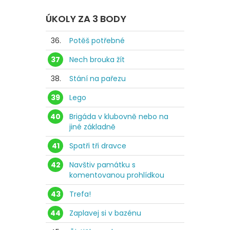
ÚKOLY ZA 3 BODY
36.
Potěš potřebné
37
Nech brouka žít
38.
Stání na pařezu
39
Lego
40
Brigáda v klubovně nebo na
jiné základně
41
Spatři tři dravce
42
Navštiv památku s
komentovanou prohlídkou
43
Trefa!
44
Zaplavej si v bazénu