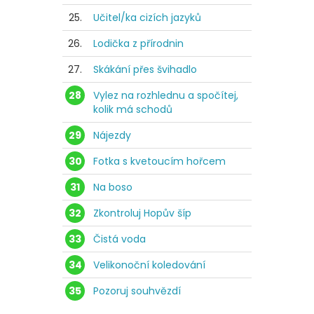
25.
Učitel/ka cizích jazyků
26.
Lodička z přírodnin
27.
Skákání přes švihadlo
28
Vylez na rozhlednu a spočítej,
kolik má schodů
29
Nájezdy
30
Fotka s kvetoucím hořcem
31
Na boso
32
Zkontroluj Hopův šíp
33
Čistá voda
34
Velikonoční koledování
35
Pozoruj souhvězdí