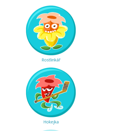
Rostlinkář
Hokejka