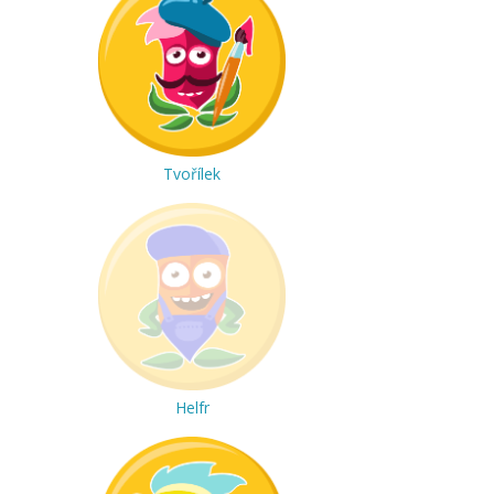
Tvořílek
Helfr