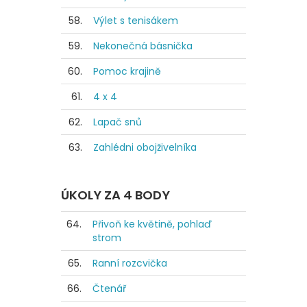
58.
Výlet s tenisákem
59.
Nekonečná básnička
60.
Pomoc krajině
61.
4 x 4
62.
Lapač snů
63.
Zahlédni obojživelníka
ÚKOLY ZA 4 BODY
64.
Přivoň ke květině, pohlaď
strom
65.
Ranní rozcvička
66.
Čtenář