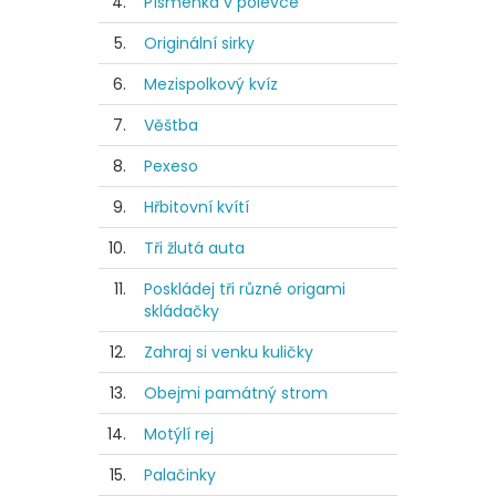
4.
Písmenka v polévce
5.
Originální sirky
6.
Mezispolkový kvíz
7.
Věštba
8.
Pexeso
9.
Hřbitovní kvítí
10.
Tři žlutá auta
11.
Poskládej tři různé origami
skládačky
12.
Zahraj si venku kuličky
13.
Obejmi památný strom
14.
Motýlí rej
15.
Palačinky