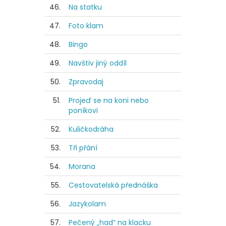
46.
Na statku
47.
Foto klam
48.
Bingo
49.
Navštiv jiný oddíl
50.
Zpravodaj
51.
Projeď se na koni nebo
poníkovi
52.
Kuličkodráha
53.
Tři přání
54.
Morana
55.
Cestovatelská přednáška
56.
Jazykolam
57.
Pečený „had“ na klacku