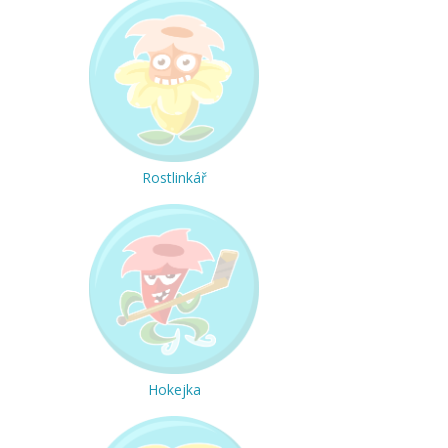
Rostlinkář
Hokejka