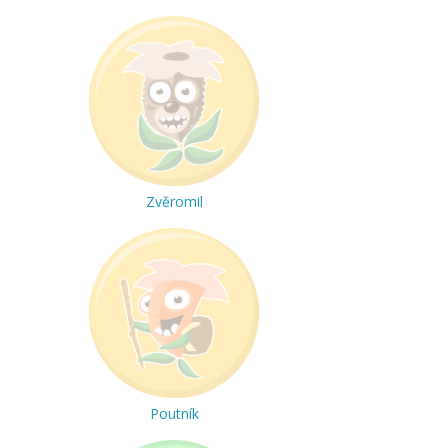
Zvěromil
Poutník