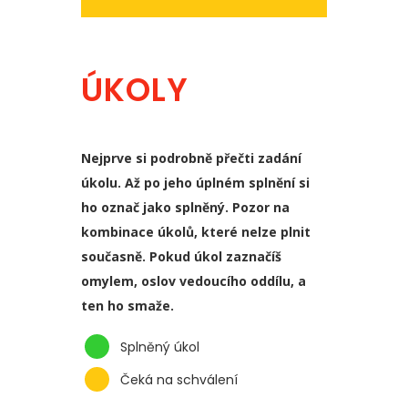
ÚKOLY
Nejprve si podrobně přečti zadání
úkolu. Až po jeho úplném splnění si
ho označ jako splněný. Pozor na
kombinace úkolů, které nelze plnit
současně. Pokud úkol zaznačíš
omylem, oslov vedoucího oddílu, a
ten ho smaže.
Splněný úkol
Čeká na schválení