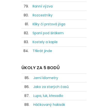
79.
Ranní výzva
80.
Rozcestníky
81.
Kliky či prstová jóga
82.
Spaní pod širákem
83.
Kostely a kaple
84.
Třikrát jinde
ÚKOLY ZA 5 BODŮ
85.
Jarní kilometry
86.
Jako za starých časů
87.
Lupa, luk, křesadlo
88.
Háčkovaný hakisák