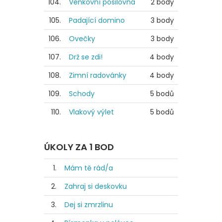
104.
Venkovní posilovna
2 body
105.
Padající domino
3 body
106.
Ovečky
3 body
107.
Drž se zdi!
4 body
108.
Zimní radovánky
4 body
109.
Schody
5 bodů
110.
Vlakový výlet
5 bodů
ÚKOLY ZA 1 BOD
1.
Mám tě rád/a
2.
Zahraj si deskovku
3.
Dej si zmrzlinu