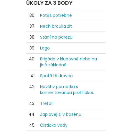
ÚKOLY ZA 3 BODY
36.
Potěš potřebné
37.
Nech brouka žít
38.
Stání na pařezu
39.
Lego
40.
Brigáda v klubovně nebo na
jiné základně
41.
Spatři tři dravce
42.
Navštiv památku s
komentovanou prohlídkou
43.
Trefa!
44.
Zaplavej si v bazénu
45.
Čistička vody