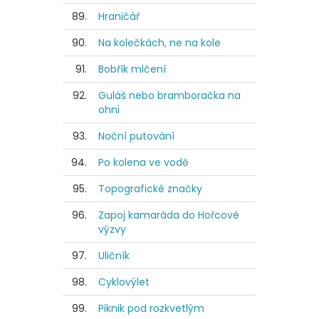
89.
Hraničář
90.
Na kolečkách, ne na kole
91.
Bobřík mlčení
92.
Guláš nebo bramboračka na
ohni
93.
Noční putování
94.
Po kolena ve vodě
95.
Topografické značky
96.
Zapoj kamaráda do Hořcové
výzvy
97.
Uličník
98.
Cyklovýlet
99.
Piknik pod rozkvetlým