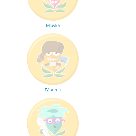
Mluvka
Táborník