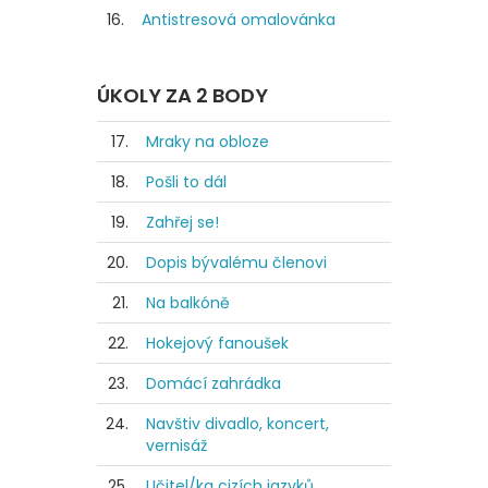
16.
Antistresová omalovánka
ÚKOLY ZA 2 BODY
17.
Mraky na obloze
18.
Pošli to dál
19.
Zahřej se!
20.
Dopis bývalému členovi
21.
Na balkóně
22.
Hokejový fanoušek
23.
Domácí zahrádka
24.
Navštiv divadlo, koncert,
vernisáž
25.
Učitel/ka cizích jazyků