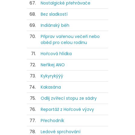
67.
Nostalgické přehrávače
68.
Bez sladkostí
69.
Indiánský běh
70.
Připrav vařenou večeři nebo
oběd pro celou rodinu
71.
Hořcová hlídka
72.
Neříkej ANO
73.
Kykyrykýýý
74.
Kakasána
75.
Odlij zvířecí stopu ze sádry
76.
Reportáž z Hořcové výzvy
77.
Přechodník
78.
Ledové sprchování