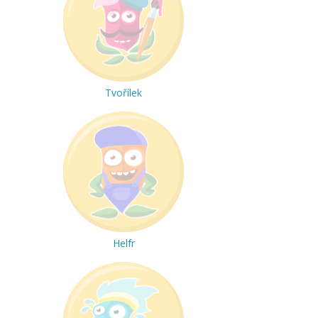
Tvořílek
Helfr