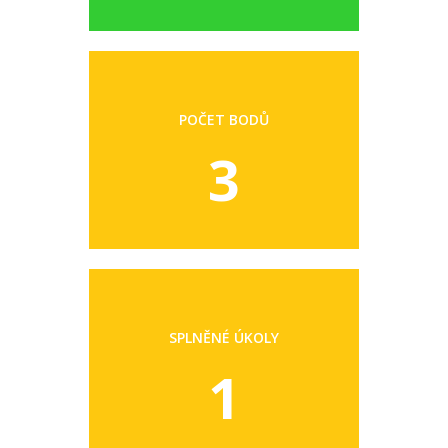
POČET BODŮ
3
SPLNĚNÉ ÚKOLY
1