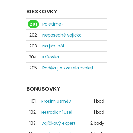
BLESKOVKY
201
Poletíme?
202.
Neposedné vajíčko
203.
Na jižní pól
204.
Křížovka
205.
Poděkuj a zvesela zvolej!
BONUSOVKY
101.
Prosím úsměv
1 bod
102.
Netradiční uzel
1 bod
103.
Vajíčkový expert
2 body