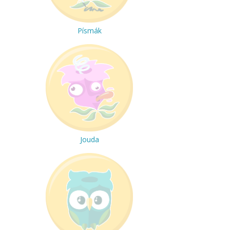
Písmák
Jouda