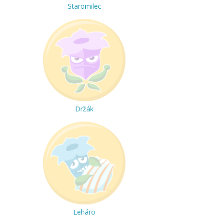
Staromilec
Držák
Leháro