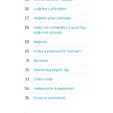
26.
Lodička z přírodnin
27.
Skákání přes švihadlo
28.
Vylez na rozhlednu a spočítej,
kolik má schodů
29.
Nájezdy
30.
Fotka s kvetoucím hořcem
31.
Na boso
32.
Zkontroluj Hopův šíp
33.
Čistá voda
34.
Velikonoční koledování
35.
Pozoruj souhvězdí