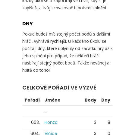
každý úkol se ti započítají ve chvíli, kdy si jej
zapíšeš, a tvůj schvalovač ti potvrdí splnění.
DNY
Pokud budeš mít stejný počet bodů s dalšími
hráči, vyhrává rychlejší. U každého úkolu se
počítají dny, které uplynuly od začátku hry až k
jeho splnění pro případ, že někteří hráči
nasbírají stejný počet bodů. Takže neváhej a
hbitě do toho!
CELKOVÉ POŘADÍ VE VÝZVĚ
Pořadí
Jméno
Body
Dny
...
603.
Honza
3
8
604.
Vlčice
3
10