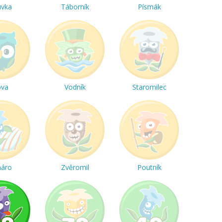
uvka
Táborník
Písmák
ova
Vodník
Staromilec
háro
Zvěromil
Poutník