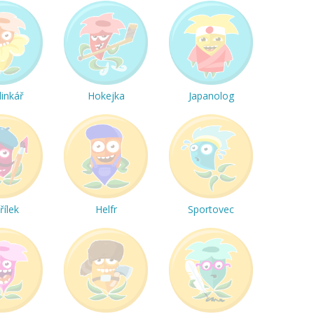
linkář
Hokejka
Japanolog
řílek
Helfr
Sportovec