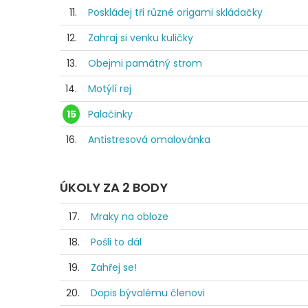
11.
Poskládej tři různé origami skládačky
12.
Zahraj si venku kuličky
13.
Obejmi památný strom
14.
Motýlí rej
15
Palačinky
16.
Antistresová omalovánka
ÚKOLY ZA 2 BODY
17.
Mraky na obloze
18.
Pošli to dál
19.
Zahřej se!
20.
Dopis bývalému členovi