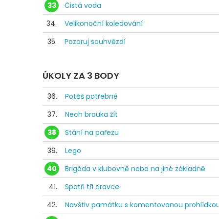
33
Čistá voda
34.
Velikonoční koledování
35.
Pozoruj souhvězdí
ÚKOLY ZA 3 BODY
36.
Potěš potřebné
37.
Nech brouka žít
38
Stání na pařezu
39.
Lego
40
Brigáda v klubovně nebo na jiné základně
41.
Spatři tři dravce
42.
Navštiv památku s komentovanou prohlídko