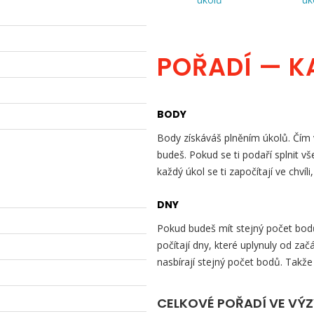
POŘADÍ — K
BODY
Body získáváš plněním úkolů. Čím v
budeš. Pokud se ti podaří splnit v
každý úkol se ti započítají ve chvíli
DNY
Pokud budeš mít stejný počet bodů 
počítají dny, které uplynuly od začá
nasbírají stejný počet bodů. Takže
CELKOVÉ POŘADÍ VE VÝ