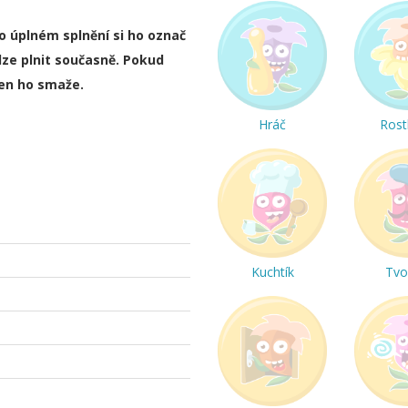
ho úplném splnění si ho označ
lze plnit současně. Pokud
ten ho smaže.
Hráč
Rost
Kuchtík
Tvo