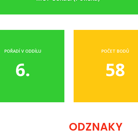
POŘADÍ V ODDÍLU
POČET BODŮ
6.
58
ODZNAKY