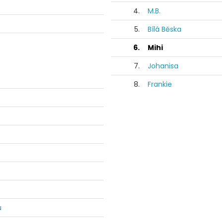
4.
M.B.
5.
Bílá Běska
6.
Mihi
7.
Johanisa
8.
Frankie
u