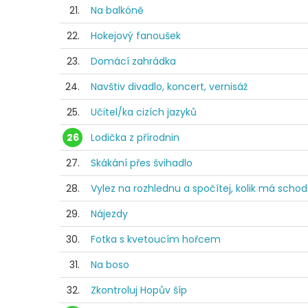
21.
Na balkóně
22.
Hokejový fanoušek
23.
Domácí zahrádka
24.
Navštiv divadlo, koncert, vernisáž
25.
Učitel/ka cizích jazyků
26
Lodička z přírodnin
27.
Skákání přes švihadlo
28.
Vylez na rozhlednu a spočítej, kolik má scho
29.
Nájezdy
30.
Fotka s kvetoucím hořcem
31.
Na boso
32.
Zkontroluj Hopův šíp