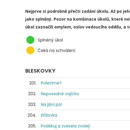
Nejprve si podrobně přečti zadání úkolu. Až po je
jako splněný. Pozor na kombinace úkolů, které ne
úkol zaznačíš omylem, oslov vedoucího oddílu, a 
Splněný úkol
Čeká na schválení
BLESKOVKY
201.
Poletíme?
202.
Neposedné vajíčko
203.
Na jižní pól
204.
Křížovka
205.
Poděkuj a zvesela zvolej!