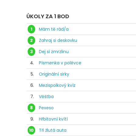
ÚKOLY ZA 1 BOD
1
Mám tě rád/a
2
Zahraj si deskovku
3
Dej si zmrzlinu
4.
Písmenka v polévce
5.
Originální sirky
6.
Mezispolkový kvíz
7.
Věštba
8
Pexeso
9.
Hřbitovní kvítí
10
Tři žlutá auta