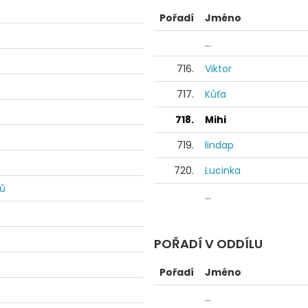
Pořadí
Jméno
...
716.
Viktor
717.
Kůťa
718.
Mihi
719.
lindap
720.
Lucinka
dů
...
POŘADÍ V ODDÍLU
Pořadí
Jméno
...