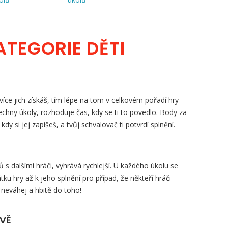
ATEGORIE DĚTI
íce jich získáš, tím lépe na tom v celkovém pořadí hry
šechny úkoly, rozhoduje čas, kdy se ti to povedlo. Body za
, kdy si jej zapíšeš, a tvůj schvalovač ti potvrdí splnění.
s dalšími hráči, vyhrává rychlejší. U každého úkolu se
tku hry až k jeho splnění pro případ, že někteří hráči
 neváhej a hbitě do toho!
ZVĚ