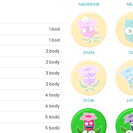
Návštěvník
Ml
1 bod
1 bod
2 body
Jouda
S
2 body
3 body
3 body
4 body
Držák
Le
4 body
5 bodů
5 bodů