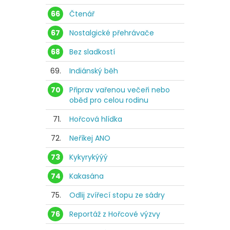
66
Čtenář
67
Nostalgické přehrávače
68
Bez sladkostí
69.
Indiánský běh
70
Připrav vařenou večeři nebo
oběd pro celou rodinu
71.
Hořcová hlídka
72.
Neříkej ANO
73
Kykyrykýýý
74
Kakasána
75.
Odlij zvířecí stopu ze sádry
76
Reportáž z Hořcové výzvy