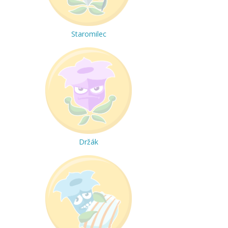
Staromilec
Držák