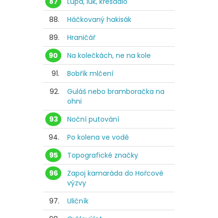
87
Lupa, luk, křesadlo
88.
Háčkovaný hakisák
89.
Hraničář
90
Na kolečkách, ne na kole
91.
Bobřík mlčení
92.
Guláš nebo bramboračka na
ohni
93
Noční putování
94.
Po kolena ve vodě
95
Topografické značky
96
Zapoj kamaráda do Hořcové
výzvy
97.
Uličník