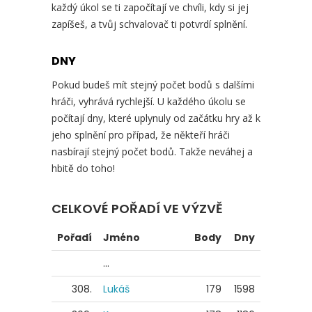
každý úkol se ti započítají ve chvíli, kdy si jej
zapíšeš, a tvůj schvalovač ti potvrdí splnění.
DNY
Pokud budeš mít stejný počet bodů s dalšími
hráči, vyhrává rychlejší. U každého úkolu se
počítají dny, které uplynuly od začátku hry až k
jeho splnění pro případ, že někteří hráči
nasbírají stejný počet bodů. Takže neváhej a
hbitě do toho!
CELKOVÉ POŘADÍ VE VÝZVĚ
Pořadí
Jméno
Body
Dny
...
308.
Lukáš
179
1598