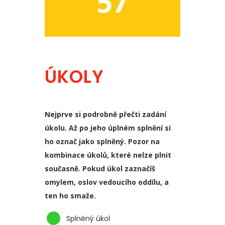
57
ÚKOLY
Nejprve si podrobně přečti zadání
úkolu. Až po jeho úplném splnění si
ho označ jako splněný. Pozor na
kombinace úkolů, které nelze plnit
současně. Pokud úkol zaznačíš
omylem, oslov vedoucího oddílu, a
ten ho smaže.
Splněný úkol