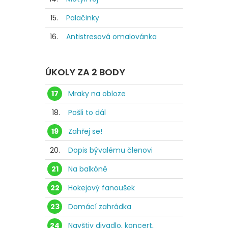
15.
Palačinky
16.
Antistresová omalovánka
ÚKOLY ZA 2 BODY
17
Mraky na obloze
18.
Pošli to dál
19
Zahřej se!
20.
Dopis bývalému členovi
21
Na balkóně
22
Hokejový fanoušek
23
Domácí zahrádka
24
Navštiv divadlo, koncert,