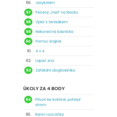
56.
Jazykolam
57
Pečený „had“ na klacku
58
Výlet s tenisákem
59
Nekonečná básnička
60
Pomoc krajině
61.
4 x 4
62.
Lapač snů
63
Zahlédni obojživelníka
ÚKOLY ZA 4 BODY
64
Přivoň ke květině, pohlaď
strom
65.
Ranní rozcvička