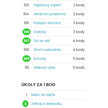
103.
Vajíčkový expert
2 body
104.
Venkovní posilovna
2 body
105.
Padající domino
3 body
106
Ovečky
3 body
107
Drž se zdi!
4 body
108.
Zimní radovánky
4 body
109
Schody
5 bodů
110.
Vlakový výlet
5 bodů
ÚKOLY ZA 1 BOD
1.
Mám tě rád/a
2
Zahraj si deskovku