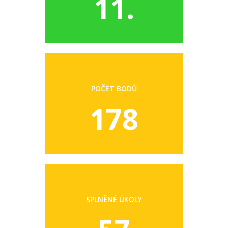
11.
POČET BODŮ
178
SPLNĚNÉ ÚKOLY