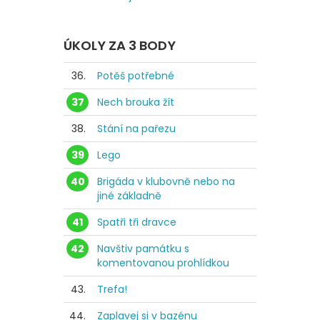
ÚKOLY ZA 3 BODY
36.
Potěš potřebné
37
Nech brouka žít
38.
Stání na pařezu
39
Lego
40
Brigáda v klubovně nebo na
jiné základně
41
Spatři tři dravce
42
Navštiv památku s
komentovanou prohlídkou
43.
Trefa!
44.
Zaplavej si v bazénu