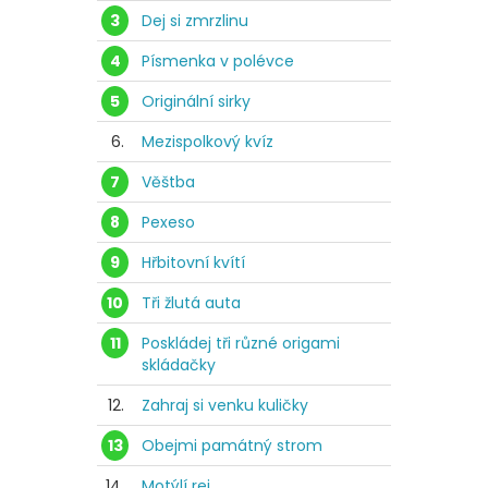
3
Dej si zmrzlinu
4
Písmenka v polévce
5
Originální sirky
6.
Mezispolkový kvíz
7
Věštba
8
Pexeso
9
Hřbitovní kvítí
10
Tři žlutá auta
11
Poskládej tři různé origami
skládačky
12.
Zahraj si venku kuličky
13
Obejmi památný strom
14.
Motýlí rej