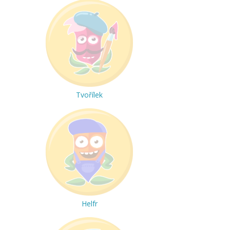
Tvořílek
Helfr