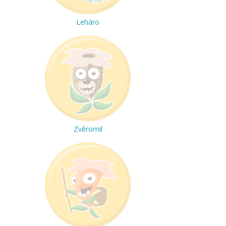
Leháro
Zvěromil