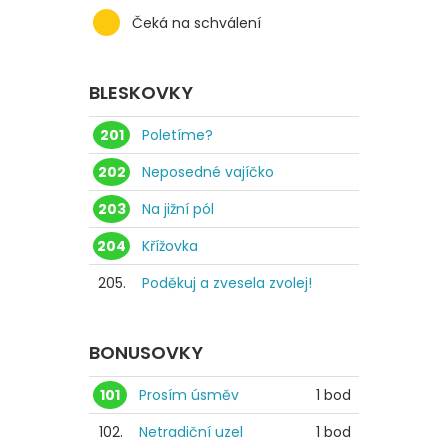
Čeká na schválení
BLESKOVKY
201
Poletíme?
202
Neposedné vajíčko
203
Na jižní pól
204
Křížovka
205.
Poděkuj a zvesela zvolej!
BONUSOVKY
101
Prosím úsměv
1 bod
102.
Netradiční uzel
1 bod