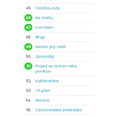
45.
Čistička vody
46
Na statku
47
Foto klam
48.
Bingo
49
Navštiv jiný oddíl
50.
Zpravodaj
51
Projeď se na koni nebo
poníkovi
52.
Kuličkodráha
53.
Tři přání
54.
Morana
55.
Cestovatelská přednáška