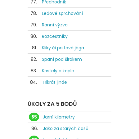
77.
Přechodník
78.
Ledové sprchování
79.
Ranní výzva
80.
Rozcestníky
81.
Kliky či prstová jóga
82.
Spaní pod širákem
83.
Kostely a kaple
84.
Třikrát jinde
ÚKOLY ZA 5 BODŮ
85
Jarní kilometry
86.
Jako za starých časů