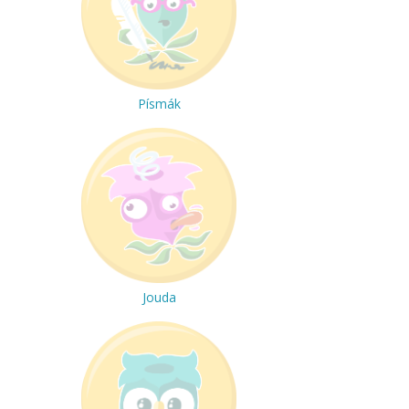
Písmák
Jouda