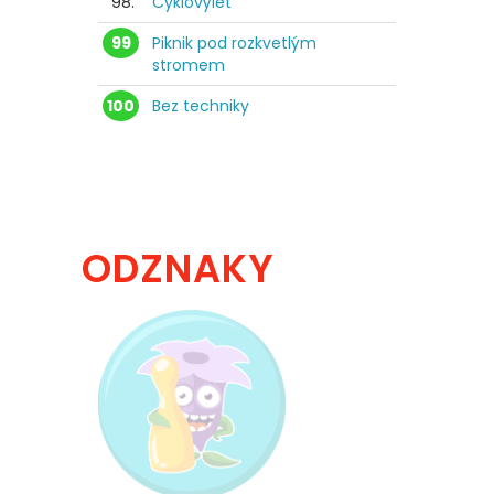
98.
Cyklovýlet
99
Piknik pod rozkvetlým
stromem
100
Bez techniky
ODZNAKY