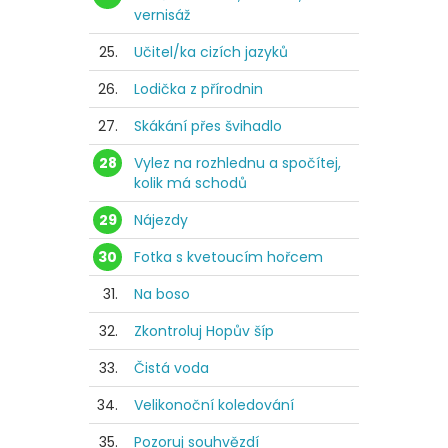
vernisáž
25.
Učitel/ka cizích jazyků
26.
Lodička z přírodnin
27.
Skákání přes švihadlo
28
Vylez na rozhlednu a spočítej,
kolik má schodů
29
Nájezdy
30
Fotka s kvetoucím hořcem
31.
Na boso
32.
Zkontroluj Hopův šíp
33.
Čistá voda
34.
Velikonoční koledování
35.
Pozoruj souhvězdí