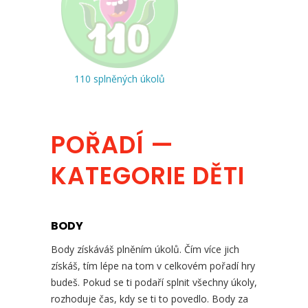
110 splněných úkolů
POŘADÍ —
KATEGORIE DĚTI
BODY
Body získáváš plněním úkolů. Čím více jich
získáš, tím lépe na tom v celkovém pořadí hry
budeš. Pokud se ti podaří splnit všechny úkoly,
rozhoduje čas, kdy se ti to povedlo. Body za