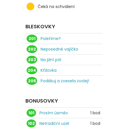
Čeká na schválení
BLESKOVKY
201
Poletíme?
202
Neposedné vajíčko
203
Na jižní pól
204
Křížovka
205
Poděkuj a zvesela zvolej!
BONUSOVKY
101
Prosím úsměv
1 bod
102
Netradiční uzel
1 bod