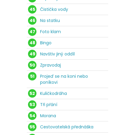
45
Čistička vody
46
Na statku
47
Foto klam
48
Bingo
49
Navštiv jiný oddíl
50
Zpravodaj
51
Projeď se na koni nebo
poníkovi
52
Kuličkodráha
53
Tři přání
54
Morana
55
Cestovatelská přednáška