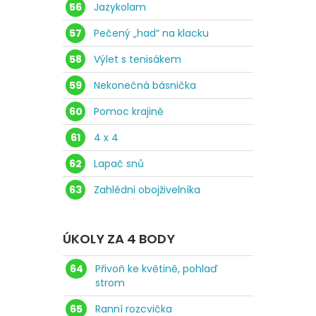
56
Jazykolam
57
Pečený „had“ na klacku
58
Výlet s tenisákem
59
Nekonečná básnička
60
Pomoc krajině
61
4 x 4
62
Lapač snů
63
Zahlédni obojživelníka
ÚKOLY ZA 4 BODY
64
Přivoň ke květině, pohlaď
strom
65
Ranní rozcvička