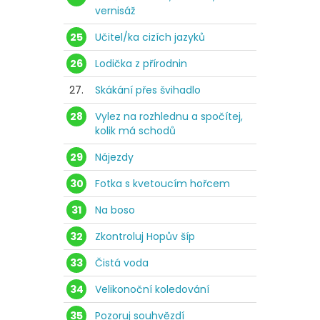
vernisáž
25
Učitel/ka cizích jazyků
26
Lodička z přírodnin
27.
Skákání přes švihadlo
28
Vylez na rozhlednu a spočítej,
kolik má schodů
29
Nájezdy
30
Fotka s kvetoucím hořcem
31
Na boso
32
Zkontroluj Hopův šíp
33
Čistá voda
34
Velikonoční koledování
35
Pozoruj souhvězdí