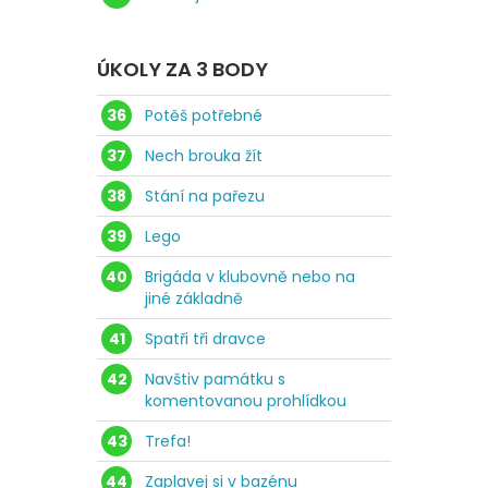
ÚKOLY ZA 3 BODY
36
Potěš potřebné
37
Nech brouka žít
38
Stání na pařezu
39
Lego
40
Brigáda v klubovně nebo na
jiné základně
41
Spatři tři dravce
42
Navštiv památku s
komentovanou prohlídkou
43
Trefa!
44
Zaplavej si v bazénu