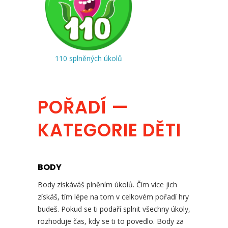
110 splněných úkolů
POŘADÍ —
KATEGORIE DĚTI
BODY
Body získáváš plněním úkolů. Čím více jich
získáš, tím lépe na tom v celkovém pořadí hry
budeš. Pokud se ti podaří splnit všechny úkoly,
rozhoduje čas, kdy se ti to povedlo. Body za