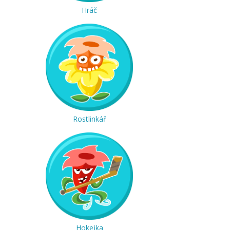
Hráč
Rostlinkář
Hokejka