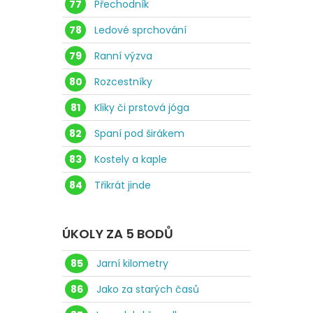
77
Přechodník
78
Ledové sprchování
79
Ranní výzva
80
Rozcestníky
81
Kliky či prstová jóga
82
Spaní pod širákem
83
Kostely a kaple
84
Třikrát jinde
ÚKOLY ZA 5 BODŮ
85
Jarní kilometry
86
Jako za starých časů