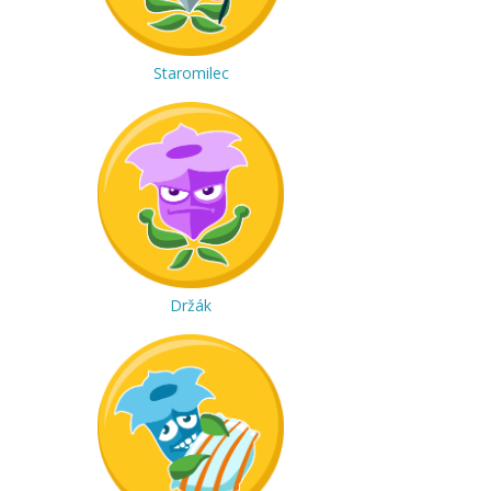
Staromilec
Držák