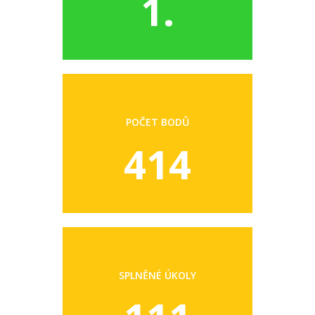
1.
POČET BODŮ
414
SPLNĚNÉ ÚKOLY