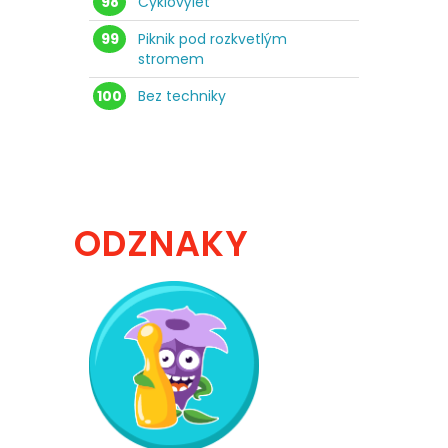
98
Cyklovýlet
99
Piknik pod rozkvetlým
stromem
100
Bez techniky
ODZNAKY