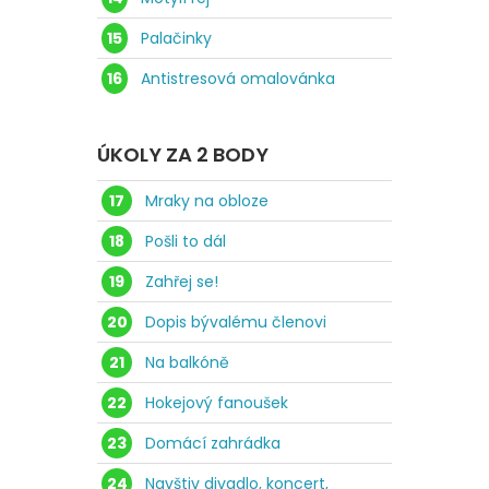
15
Palačinky
16
Antistresová omalovánka
ÚKOLY ZA 2 BODY
17
Mraky na obloze
18
Pošli to dál
19
Zahřej se!
20
Dopis bývalému členovi
21
Na balkóně
22
Hokejový fanoušek
23
Domácí zahrádka
24
Navštiv divadlo, koncert,