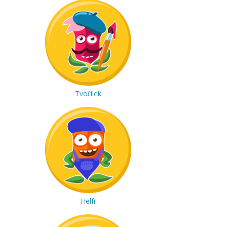
Tvořílek
Helfr