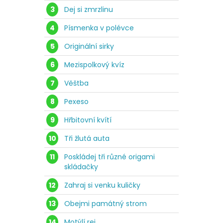
3
Dej si zmrzlinu
4
Písmenka v polévce
5
Originální sirky
6
Mezispolkový kvíz
7
Věštba
8
Pexeso
9
Hřbitovní kvítí
10
Tři žlutá auta
11
Poskládej tři různé origami
skládačky
12
Zahraj si venku kuličky
13
Obejmi památný strom
14
Motýlí rej