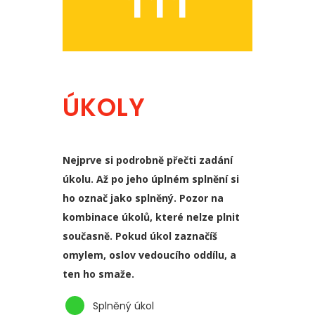
111
ÚKOLY
Nejprve si podrobně přečti zadání
úkolu. Až po jeho úplném splnění si
ho označ jako splněný. Pozor na
kombinace úkolů, které nelze plnit
současně. Pokud úkol zaznačíš
omylem, oslov vedoucího oddílu, a
ten ho smaže.
Splněný úkol