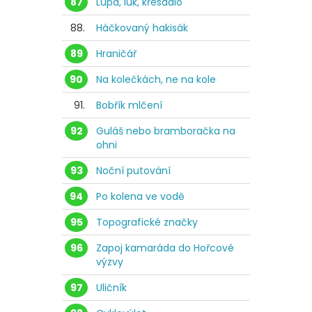
87
Lupa, luk, křesadlo
88.
Háčkovaný hakisák
89
Hraničář
90
Na kolečkách, ne na kole
91.
Bobřík mlčení
92
Guláš nebo bramboračka na
ohni
93
Noční putování
94
Po kolena ve vodě
95
Topografické značky
96
Zapoj kamaráda do Hořcové
výzvy
97
Uličník