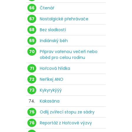
66
Čtenář
67
Nostalgické přehrávače
68
Bez sladkostí
69
Indiánský běh
70
Připrav vařenou večeři nebo
oběd pro celou rodinu
71
Hořcová hlídka
72
Neříkej ANO
73
Kykyrykýýý
74.
Kakasána
75
Odlij zvířecí stopu ze sádry
76
Reportáž z Hořcové výzvy