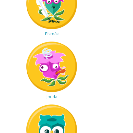
Písmák
Jouda