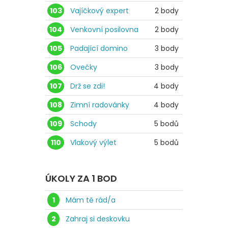
103
Vajíčkový expert
2 body
104
Venkovní posilovna
2 body
105
Padající domino
3 body
106
Ovečky
3 body
107
Drž se zdi!
4 body
108
Zimní radovánky
4 body
109
Schody
5 bodů
110
Vlakový výlet
5 bodů
ÚKOLY ZA 1 BOD
1
Mám tě rád/a
2
Zahraj si deskovku