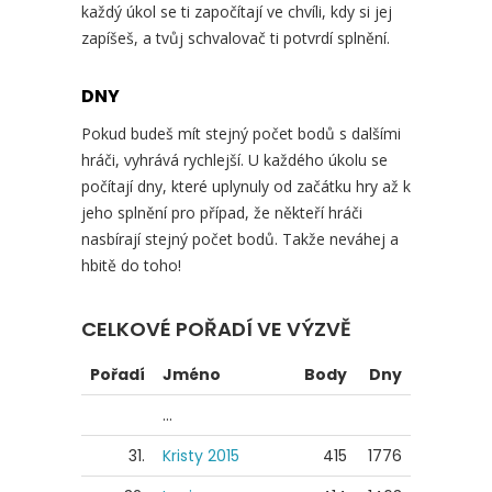
každý úkol se ti započítají ve chvíli, kdy si jej
zapíšeš, a tvůj schvalovač ti potvrdí splnění.
DNY
Pokud budeš mít stejný počet bodů s dalšími
hráči, vyhrává rychlejší. U každého úkolu se
počítají dny, které uplynuly od začátku hry až k
jeho splnění pro případ, že někteří hráči
nasbírají stejný počet bodů. Takže neváhej a
hbitě do toho!
CELKOVÉ POŘADÍ VE VÝZVĚ
Pořadí
Jméno
Body
Dny
...
31.
Kristy 2015
415
1776