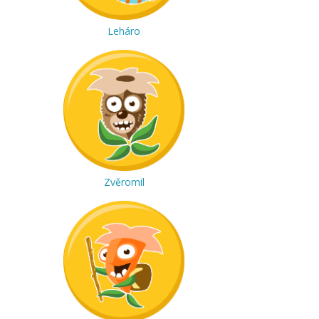
Leháro
Zvěromil