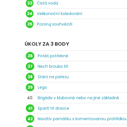
33
Čistá voda
34
Velikonoční koledování
35
Pozoruj souhvězdí
ÚKOLY ZA 3 BODY
36
Potěš potřebné
37
Nech brouka žít
38
Stání na pařezu
39
Lego
40.
Brigáda v klubovně nebo na jiné základně
41
Spatři tři dravce
42
Navštiv památku s komentovanou prohlídko