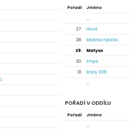
Pořadí
Jméno
...
27.
Hood
28.
Myšička rybička
29.
Matyas
30.
Empa
31.
Kristy 2015
ů
...
POŘADÍ V ODDÍLU
Pořadí
Jméno
...