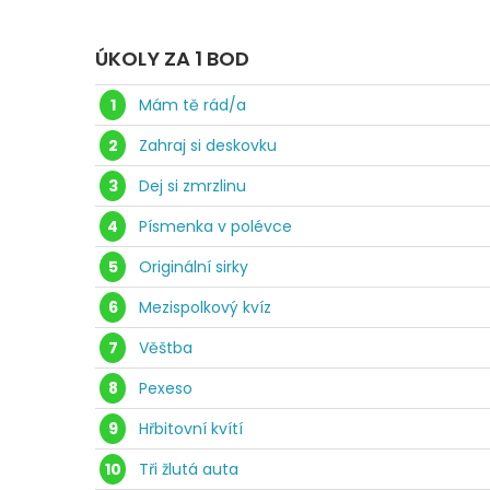
ÚKOLY ZA 1 BOD
1
Mám tě rád/a
2
Zahraj si deskovku
3
Dej si zmrzlinu
4
Písmenka v polévce
5
Originální sirky
6
Mezispolkový kvíz
7
Věštba
8
Pexeso
9
Hřbitovní kvítí
10
Tři žlutá auta