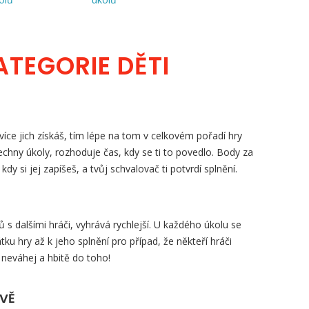
ATEGORIE DĚTI
íce jich získáš, tím lépe na tom v celkovém pořadí hry
šechny úkoly, rozhoduje čas, kdy se ti to povedlo. Body za
, kdy si jej zapíšeš, a tvůj schvalovač ti potvrdí splnění.
s dalšími hráči, vyhrává rychlejší. U každého úkolu se
tku hry až k jeho splnění pro případ, že někteří hráči
 neváhej a hbitě do toho!
ZVĚ