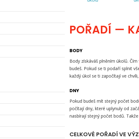
POŘADÍ — K
BODY
Body získáváš plněním úkolů. Čím v
budeš. Pokud se ti podaří splnit v
každý úkol se ti započítají ve chvíli
DNY
Pokud budeš mít stejný počet bodů 
počítají dny, které uplynuly od začá
nasbírají stejný počet bodů. Takže
CELKOVÉ POŘADÍ VE VÝ