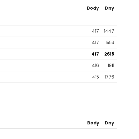
Body
Dny
417
1447
417
1553
417
2618
416
1911
415
1776
Body
Dny