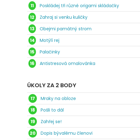
11
Poskládej tři různé origami skládačky
12
Zahraj si venku kuličky
13
Obejmi památný strom
14
Motýlí rej
15
Palačinky
16
Antistresová omalovánka
ÚKOLY ZA 2 BODY
17
Mraky na obloze
18
Pošli to dál
19
Zahřej se!
20
Dopis bývalému členovi