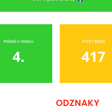
POŘADÍ V ODDÍLU
POČET BODŮ
4.
417
ODZNAKY