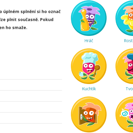
ho úplném splnění si ho označ
lze plnit současně. Pokud
ten ho smaže.
Hráč
Rost
Kuchtík
Tvo