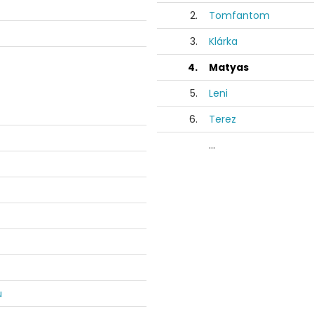
2.
Tomfantom
3.
Klárka
4.
Matyas
5.
Leni
6.
Terez
...
u