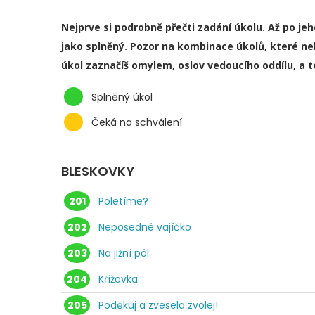
Nejprve si podrobně přečti zadání úkolu. Až po je
jako splněný. Pozor na kombinace úkolů, které ne
úkol zaznačíš omylem, oslov vedoucího oddílu, a 
Splněný úkol
Čeká na schválení
BLESKOVKY
201
Poletíme?
202
Neposedné vajíčko
203
Na jižní pól
204
Křížovka
205
Poděkuj a zvesela zvolej!