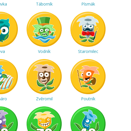
uvka
Táborník
Písmák
ova
Vodník
Staromilec
háro
Zvěromil
Poutník