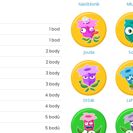
Návštěvník
Ml
1 bod
1 bod
2 body
Jouda
S
2 body
3 body
3 body
4 body
Držák
Le
4 body
5 bodů
5 bodů