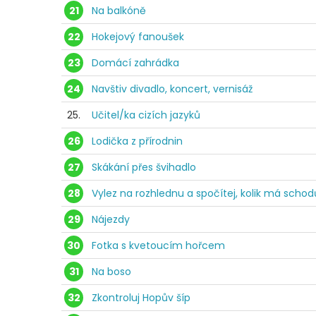
21
Na balkóně
22
Hokejový fanoušek
23
Domácí zahrádka
24
Navštiv divadlo, koncert, vernisáž
25.
Učitel/ka cizích jazyků
26
Lodička z přírodnin
27
Skákání přes švihadlo
28
Vylez na rozhlednu a spočítej, kolik má schod
29
Nájezdy
30
Fotka s kvetoucím hořcem
31
Na boso
32
Zkontroluj Hopův šíp