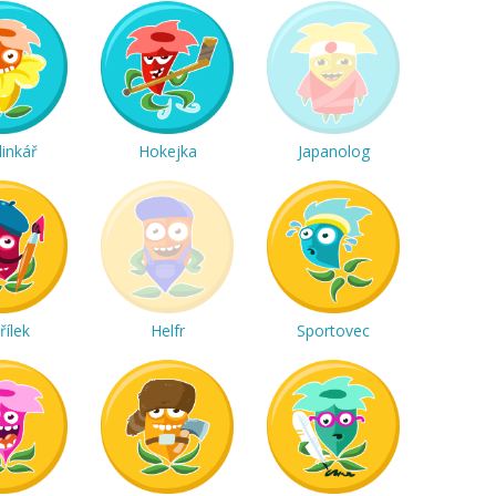
linkář
Hokejka
Japanolog
řílek
Helfr
Sportovec