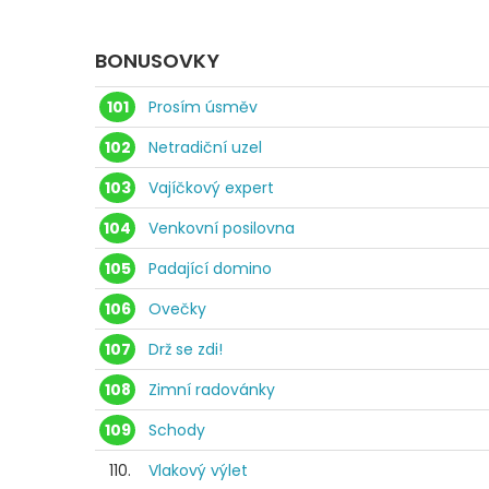
BONUSOVKY
101
Prosím úsměv
102
Netradiční uzel
103
Vajíčkový expert
104
Venkovní posilovna
105
Padající domino
106
Ovečky
107
Drž se zdi!
108
Zimní radovánky
109
Schody
110.
Vlakový výlet