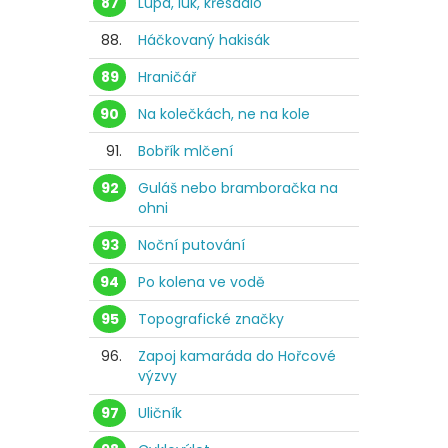
87
Lupa, luk, křesadlo
88.
Háčkovaný hakisák
89
Hraničář
90
Na kolečkách, ne na kole
91.
Bobřík mlčení
92
Guláš nebo bramboračka na
ohni
93
Noční putování
94
Po kolena ve vodě
95
Topografické značky
96.
Zapoj kamaráda do Hořcové
výzvy
97
Uličník