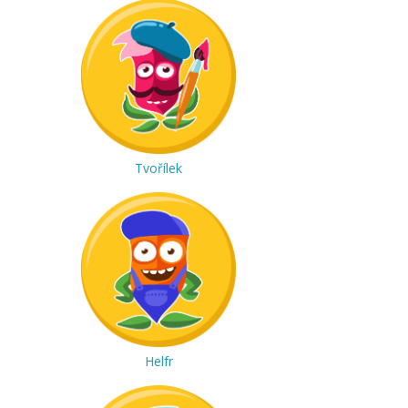
Tvořílek
Helfr