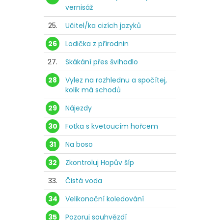
vernisáž
25.
Učitel/ka cizích jazyků
26
Lodička z přírodnin
27.
Skákání přes švihadlo
28
Vylez na rozhlednu a spočítej,
kolik má schodů
29
Nájezdy
30
Fotka s kvetoucím hořcem
31
Na boso
32
Zkontroluj Hopův šíp
33.
Čistá voda
34
Velikonoční koledování
35
Pozoruj souhvězdí