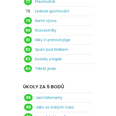
77
Přechodník
78.
Ledové sprchování
79
Ranní výzva
80
Rozcestníky
81
Kliky či prstová jóga
82
Spaní pod širákem
83
Kostely a kaple
84
Třikrát jinde
ÚKOLY ZA 5 BODŮ
85
Jarní kilometry
86
Jako za starých časů