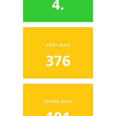
4.
POČET BODŮ
376
SPLNĚNÉ ÚKOLY