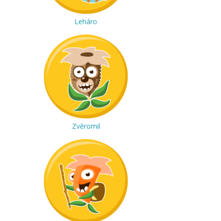
Leháro
Zvěromil