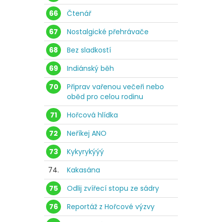
66
Čtenář
67
Nostalgické přehrávače
68
Bez sladkostí
69
Indiánský běh
70
Připrav vařenou večeři nebo
oběd pro celou rodinu
71
Hořcová hlídka
72
Neříkej ANO
73
Kykyrykýýý
74.
Kakasána
75
Odlij zvířecí stopu ze sádry
76
Reportáž z Hořcové výzvy