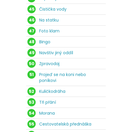
45
Čistička vody
46
Na statku
47
Foto klam
48
Bingo
49
Navštiv jiný oddíl
50
Zpravodaj
51
Projeď se na koni nebo
poníkovi
52
Kuličkodráha
53
Tři přání
54
Morana
55
Cestovatelská přednáška