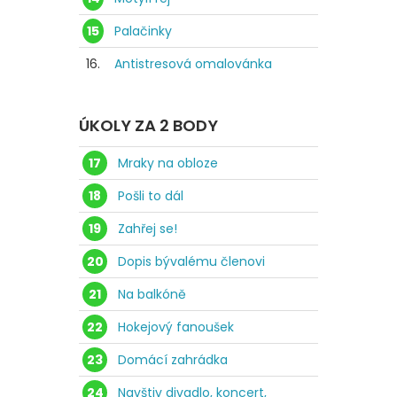
15
Palačinky
16.
Antistresová omalovánka
ÚKOLY ZA 2 BODY
17
Mraky na obloze
18
Pošli to dál
19
Zahřej se!
20
Dopis bývalému členovi
21
Na balkóně
22
Hokejový fanoušek
23
Domácí zahrádka
24
Navštiv divadlo, koncert,