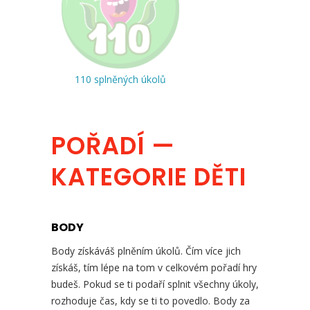
110 splněných úkolů
POŘADÍ —
KATEGORIE DĚTI
BODY
Body získáváš plněním úkolů. Čím více jich
získáš, tím lépe na tom v celkovém pořadí hry
budeš. Pokud se ti podaří splnit všechny úkoly,
rozhoduje čas, kdy se ti to povedlo. Body za