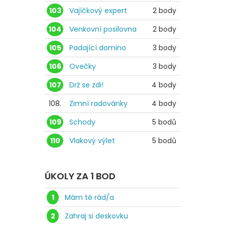
103
Vajíčkový expert
2 body
104
Venkovní posilovna
2 body
105
Padající domino
3 body
106
Ovečky
3 body
107
Drž se zdi!
4 body
108.
Zimní radovánky
4 body
109
Schody
5 bodů
110
Vlakový výlet
5 bodů
ÚKOLY ZA 1 BOD
1
Mám tě rád/a
2
Zahraj si deskovku