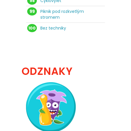
98
Cyklovýlet
99
Piknik pod rozkvetlým
stromem
100
Bez techniky
ODZNAKY