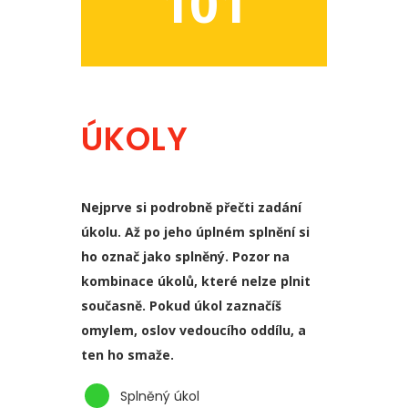
101
ÚKOLY
Nejprve si podrobně přečti zadání
úkolu. Až po jeho úplném splnění si
ho označ jako splněný. Pozor na
kombinace úkolů, které nelze plnit
současně. Pokud úkol zaznačíš
omylem, oslov vedoucího oddílu, a
ten ho smaže.
Splněný úkol