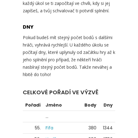
každý úkol se ti započítají ve chvíli, kdy si jej
zapíšeš, a tvůj schvalovač ti potvrdí splnění.
DNY
Pokud budeš mít stejný počet bodů s dalšími
hráči, vyhrává rychlejší. U každého úkolu se
počítají dny, které uplynuly od začátku hry až k
jeho splnění pro případ, že někteří hráči
nasbírají stejný počet bodů. Takže neváhej a
hbitě do toho!
CELKOVÉ POŘADÍ VE VÝZVĚ
Pořadí
Jméno
Body
Dny
...
55.
Fifa
380
1344