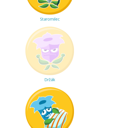
Staromilec
Držák