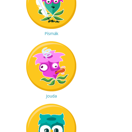
Písmák
Jouda