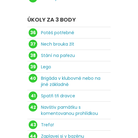
ÚKOLY ZA 3 BODY
36
Potěš potřebné
37
Nech brouka žít
38
Stání na pařezu
39
Lego
40
Brigáda v klubovně nebo na
jiné základně
41
Spatři tři dravce
42
Navštiv památku s
komentovanou prohlídkou
43
Trefa!
44
Zaplavej si v bazénu