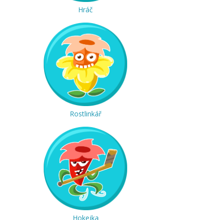
Hráč
Rostlinkář
Hokejka