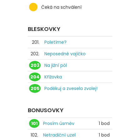
Čeká na schválení
BLESKOVKY
201.
Poletíme?
202.
Neposedné vajíčko
203
Na jižní pól
204
Křížovka
205
Poděkuj a zvesela zvolej!
BONUSOVKY
101
Prosím úsměv
1 bod
102.
Netradiční uzel
1 bod