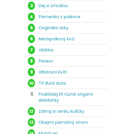
3
Dej si zmrzlinu
4
Písmenka v polévce
5
Originální sirky
6
Mezispolkový kvíz
7
Věštba
8
Pexeso
9
Hřbitovní kvítí
10
Tři žlutá auta
11.
Poskládej tři různé origami
skládačky
12
Zahraj si venku kuličky
13
Obejmi památný strom
14
Motýlí rej