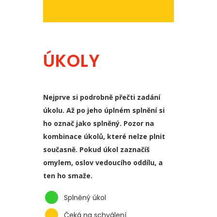
ÚKOLY
Nejprve si podrobně přečti zadání
úkolu. Až po jeho úplném splnění si
ho označ jako splněný. Pozor na
kombinace úkolů, které nelze plnit
současně. Pokud úkol zaznačíš
omylem, oslov vedoucího oddílu, a
ten ho smaže.
Splněný úkol
Čeká na schválení