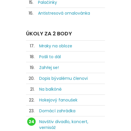
15.
Palačinky
16.
Antistresová omalovánka
ÚKOLY ZA 2 BODY
17.
Mraky na obloze
18.
Pošli to dál
19.
Zahřej se!
20.
Dopis bývalému členovi
21.
Na balkóně
22.
Hokejový fanoušek
23.
Domácí zahrádka
24
Navštiv divadlo, koncert,
vernisáž