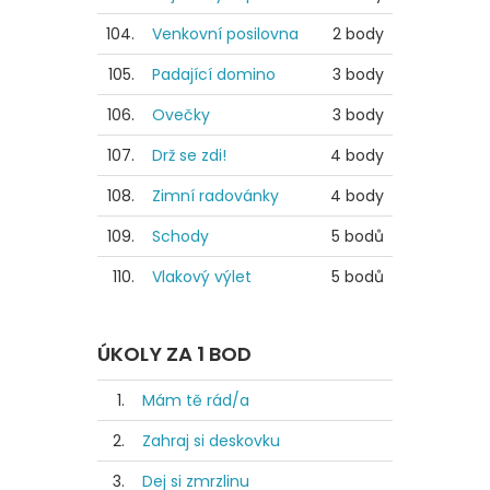
104.
Venkovní posilovna
2 body
105.
Padající domino
3 body
106.
Ovečky
3 body
107.
Drž se zdi!
4 body
108.
Zimní radovánky
4 body
109.
Schody
5 bodů
110.
Vlakový výlet
5 bodů
ÚKOLY ZA 1 BOD
1.
Mám tě rád/a
2.
Zahraj si deskovku
3.
Dej si zmrzlinu