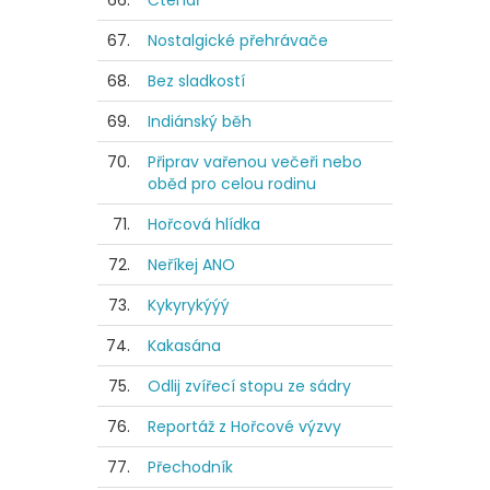
66.
Čtenář
67.
Nostalgické přehrávače
68.
Bez sladkostí
69.
Indiánský běh
70.
Připrav vařenou večeři nebo
oběd pro celou rodinu
71.
Hořcová hlídka
72.
Neříkej ANO
73.
Kykyrykýýý
74.
Kakasána
75.
Odlij zvířecí stopu ze sádry
76.
Reportáž z Hořcové výzvy
77.
Přechodník