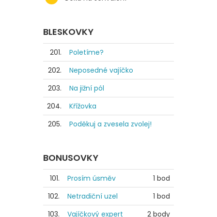
BLESKOVKY
201.
Poletíme?
202.
Neposedné vajíčko
203.
Na jižní pól
204.
Křížovka
205.
Poděkuj a zvesela zvolej!
BONUSOVKY
101.
Prosím úsměv
1 bod
102.
Netradiční uzel
1 bod
103.
Vajíčkový expert
2 body