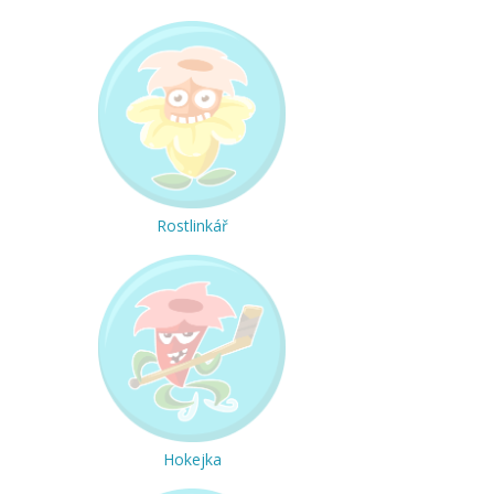
Rostlinkář
Hokejka