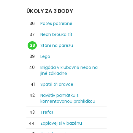
ÚKOLY ZA 3 BODY
36.
Potěš potřebné
37.
Nech brouka žít
38
Stání na pařezu
39.
Lego
40.
Brigáda v klubovně nebo na
jiné základně
41.
Spatři tři dravce
42.
Navštiv památku s
komentovanou prohlídkou
43.
Trefa!
44.
Zaplavej si v bazénu