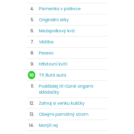
4.
Písmenka v polévce
5.
Originální sirky
6.
Mezispolkový kvíz
7.
Věštba
8.
Pexeso
9.
Hřbitovní kvítí
10
Tři žlutá auta
11.
Poskládej tři různé origami
skládačky
12.
Zahraj si venku kuličky
13.
Obejmi památný strom
14.
Motýlí rej