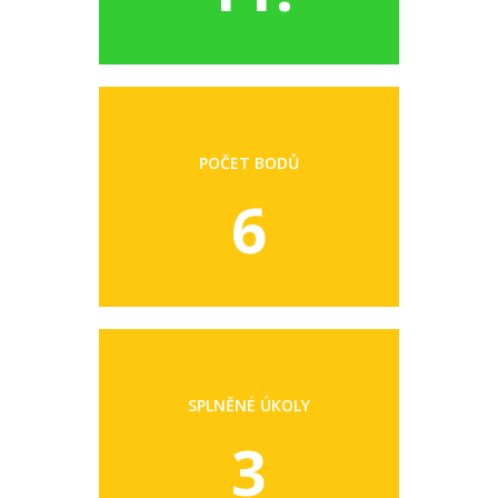
POČET BODŮ
6
SPLNĚNÉ ÚKOLY
3