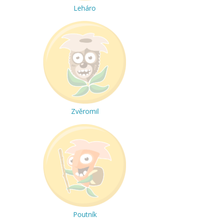
Leháro
Zvěromil
Poutník