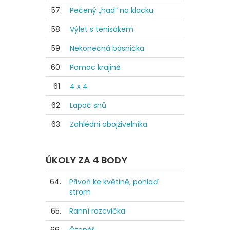
57.
Pečený „had“ na klacku
58.
Výlet s tenisákem
59.
Nekonečná básnička
60.
Pomoc krajině
61.
4 x 4
62.
Lapač snů
63.
Zahlédni obojživelníka
ÚKOLY ZA 4 BODY
64.
Přivoň ke květině, pohlaď
strom
65.
Ranní rozcvička