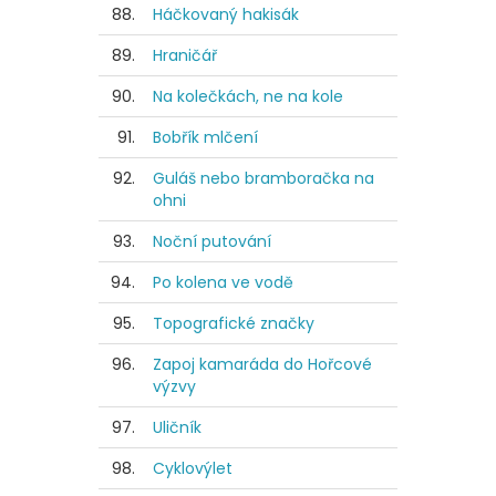
88.
Háčkovaný hakisák
89.
Hraničář
90.
Na kolečkách, ne na kole
91.
Bobřík mlčení
92.
Guláš nebo bramboračka na
ohni
93.
Noční putování
94.
Po kolena ve vodě
95.
Topografické značky
96.
Zapoj kamaráda do Hořcové
výzvy
97.
Uličník
98.
Cyklovýlet