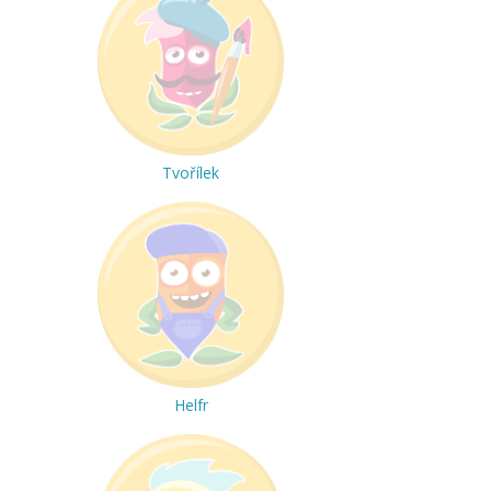
Tvořílek
Helfr