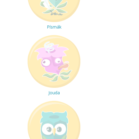
Písmák
Jouda