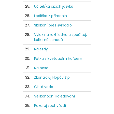
25.
Učitel/ka cizích jazyků
26.
Lodička z přírodnin
27.
Skákání přes švihadlo
28.
Vylez na rozhlednu a spočítej,
kolik má schodů
29.
Nájezdy
30.
Fotka s kvetoucím hořcem
31.
Na boso
32.
Zkontroluj Hopův šíp
33.
Čistá voda
34.
Velikonoční koledování
35.
Pozoruj souhvězdí