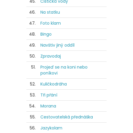
45.
Čistička vody
46.
Na statku
47.
Foto klam
48.
Bingo
49.
Navštiv jiný oddíl
50.
Zpravodaj
51.
Projeď se na koni nebo
poníkovi
52.
Kuličkodráha
53.
Tři přání
54.
Morana
55.
Cestovatelská přednáška
56.
Jazykolam