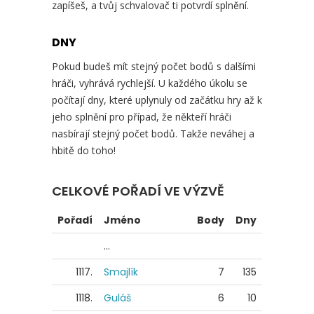
zapíšeš, a tvůj schvalovač ti potvrdí splnění.
DNY
Pokud budeš mít stejný počet bodů s dalšími
hráči, vyhrává rychlejší. U každého úkolu se
počítají dny, které uplynuly od začátku hry až k
jeho splnění pro případ, že někteří hráči
nasbírají stejný počet bodů. Takže neváhej a
hbitě do toho!
CELKOVÉ POŘADÍ VE VÝZVĚ
Pořadí
Jméno
Body
Dny
...
1117.
Smajlík
7
135
1118.
Guláš
6
10