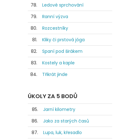
78.
Ledové sprchování
79.
Ranní výzva
80.
Rozcestníky
81.
Kliky či prstová jóga
82.
Spaní pod širákem
83.
Kostely a kaple
84.
Třikrát jinde
ÚKOLY ZA 5 BODŮ
85.
Jarní kilometry
86.
Jako za starých časů
87.
Lupa, luk, křesadlo