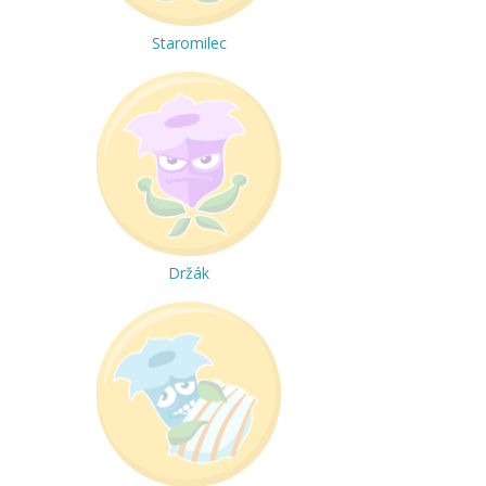
Staromilec
Držák