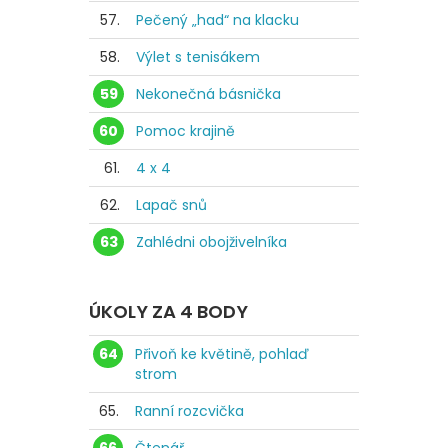
57.
Pečený „had“ na klacku
58.
Výlet s tenisákem
59
Nekonečná básnička
60
Pomoc krajině
61.
4 x 4
62.
Lapač snů
63
Zahlédni obojživelníka
ÚKOLY ZA 4 BODY
64
Přivoň ke květině, pohlaď
strom
65.
Ranní rozcvička