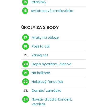
15
Palačinky
16
Antistresová omalovánka
ÚKOLY ZA 2 BODY
17
Mraky na obloze
18
Pošli to dál
19.
Zahřej se!
20
Dopis bývalému členovi
21
Na balkóně
22
Hokejový fanoušek
23.
Domácí zahrádka
24
Navštiv divadlo, koncert,
vernisáž