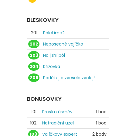
BLESKOVKY
201.
Poletíme?
202
Neposedné vajíčko
203
Na jižní pól
204
Křížovka
205
Poděkuj a zvesela zvolej!
BONUSOVKY
101.
Prosím úsměv
1 bod
102.
Netradiční uzel
1 bod
103
Vajíčkový expert
2 body