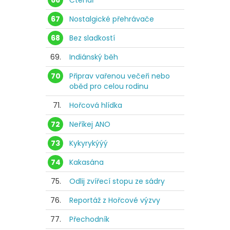
66
Čtenář
67
Nostalgické přehrávače
68
Bez sladkostí
69.
Indiánský běh
70
Připrav vařenou večeři nebo
oběd pro celou rodinu
71.
Hořcová hlídka
72
Neříkej ANO
73
Kykyrykýýý
74
Kakasána
75.
Odlij zvířecí stopu ze sádry
76.
Reportáž z Hořcové výzvy
77.
Přechodník