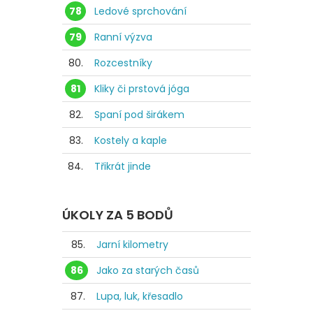
78
Ledové sprchování
79
Ranní výzva
80.
Rozcestníky
81
Kliky či prstová jóga
82.
Spaní pod širákem
83.
Kostely a kaple
84.
Třikrát jinde
ÚKOLY ZA 5 BODŮ
85.
Jarní kilometry
86
Jako za starých časů
87.
Lupa, luk, křesadlo