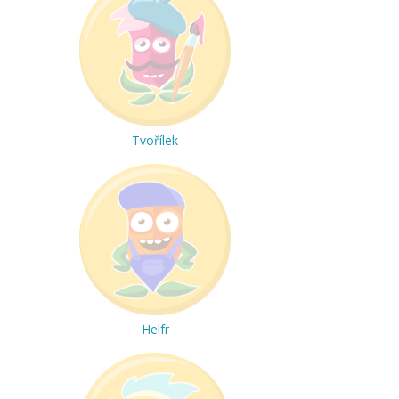
Tvořílek
Helfr