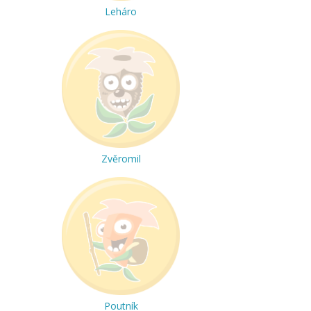
Leháro
Zvěromil
Poutník