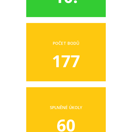
POČET BODŮ
177
SPLNĚNÉ ÚKOLY
60