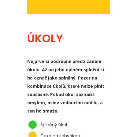
ÚKOLY
Nejprve si podrobně přečti zadání
úkolu. Až po jeho úplném splnění si
ho označ jako splněný. Pozor na
kombinace úkolů, které nelze plnit
současně. Pokud úkol zaznačíš
omylem, oslov vedoucího oddílu, a
ten ho smaže.
Splněný úkol
Čeká na schválení