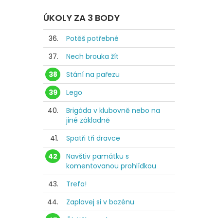
ÚKOLY ZA 3 BODY
36.
Potěš potřebné
37.
Nech brouka žít
38
Stání na pařezu
39
Lego
40.
Brigáda v klubovně nebo na
jiné základně
41.
Spatři tři dravce
42
Navštiv památku s
komentovanou prohlídkou
43.
Trefa!
44.
Zaplavej si v bazénu