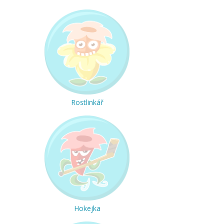
Rostlinkář
Hokejka