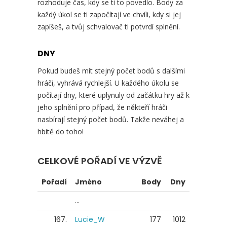
rozhoduje čas, kdy se ti to povedlo. Body za
každý úkol se ti započítají ve chvíli, kdy si jej
zapíšeš, a tvůj schvalovač ti potvrdí splnění.
DNY
Pokud budeš mít stejný počet bodů s dalšími
hráči, vyhrává rychlejší. U každého úkolu se
počítají dny, které uplynuly od začátku hry až k
jeho splnění pro případ, že někteří hráči
nasbírají stejný počet bodů. Takže neváhej a
hbitě do toho!
CELKOVÉ POŘADÍ VE VÝZVĚ
Pořadí
Jméno
Body
Dny
...
167.
Lucie_W
177
1012