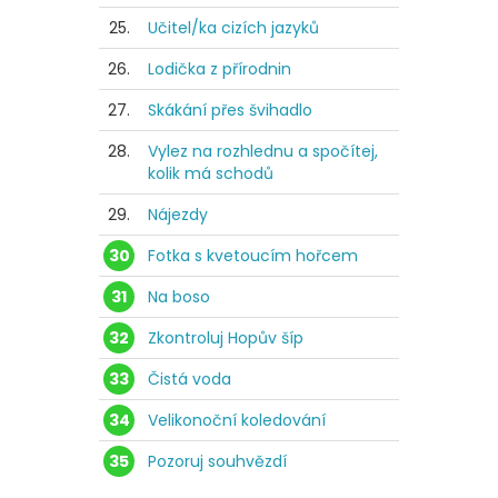
25.
Učitel/ka cizích jazyků
26.
Lodička z přírodnin
27.
Skákání přes švihadlo
28.
Vylez na rozhlednu a spočítej,
kolik má schodů
29.
Nájezdy
30
Fotka s kvetoucím hořcem
31
Na boso
32
Zkontroluj Hopův šíp
33
Čistá voda
34
Velikonoční koledování
35
Pozoruj souhvězdí