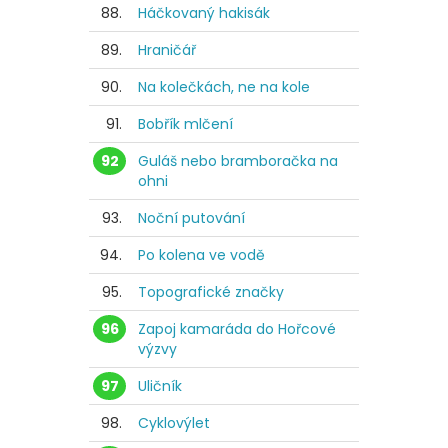
88.
Háčkovaný hakisák
89.
Hraničář
90.
Na kolečkách, ne na kole
91.
Bobřík mlčení
92
Guláš nebo bramboračka na
ohni
93.
Noční putování
94.
Po kolena ve vodě
95.
Topografické značky
96
Zapoj kamaráda do Hořcové
výzvy
97
Uličník
98.
Cyklovýlet