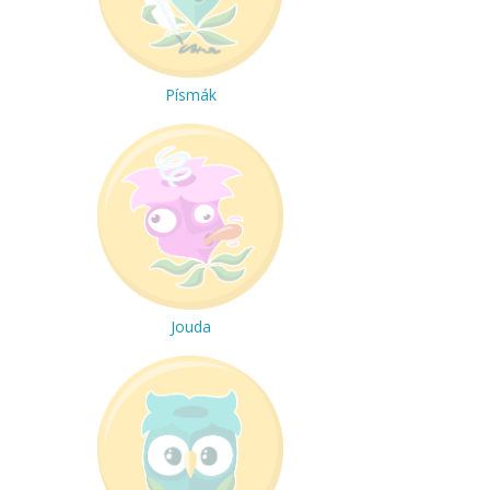
Písmák
Jouda