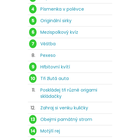
4
Písmenka v polévce
5
Originální sirky
6
Mezispolkový kvíz
7
Věštba
8.
Pexeso
9
Hřbitovní kvítí
10
Tři žlutá auta
11.
Poskládej tři různé origami
skládačky
12.
Zahraj si venku kuličky
13
Obejmi památný strom
14
Motýlí rej