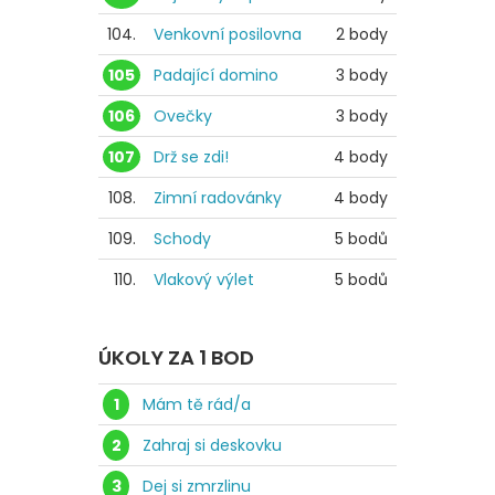
104.
Venkovní posilovna
2 body
105
Padající domino
3 body
106
Ovečky
3 body
107
Drž se zdi!
4 body
108.
Zimní radovánky
4 body
109.
Schody
5 bodů
110.
Vlakový výlet
5 bodů
ÚKOLY ZA 1 BOD
1
Mám tě rád/a
2
Zahraj si deskovku
3
Dej si zmrzlinu