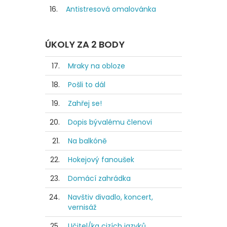
16.
Antistresová omalovánka
ÚKOLY ZA 2 BODY
17.
Mraky na obloze
18.
Pošli to dál
19.
Zahřej se!
20.
Dopis bývalému členovi
21.
Na balkóně
22.
Hokejový fanoušek
23.
Domácí zahrádka
24.
Navštiv divadlo, koncert,
vernisáž
25.
Učitel/ka cizích jazyků