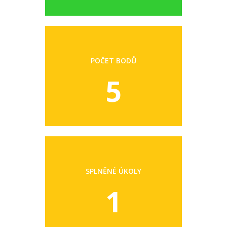
POČET BODŮ
5
SPLNĚNÉ ÚKOLY
1