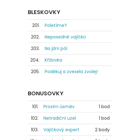
BLESKOVKY
201.
Poletíme?
202.
Neposedné vajíčko
203.
Na jižní pól
204.
Křížovka
205.
Poděkuj a zvesela zvolej!
BONUSOVKY
101.
Prosím úsměv
1 bod
102.
Netradiční uzel
1 bod
103.
Vajíčkový expert
2 body