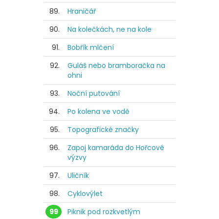
89.
Hraničář
90.
Na kolečkách, ne na kole
91.
Bobřík mlčení
92.
Guláš nebo bramboračka na
ohni
93.
Noční putování
94.
Po kolena ve vodě
95.
Topografické značky
96.
Zapoj kamaráda do Hořcové
výzvy
97.
Uličník
98.
Cyklovýlet
99
Piknik pod rozkvetlým