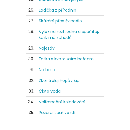
26.
Lodička z přírodnin
27.
Skákání přes švihadlo
28.
Vylez na rozhlednu a spočítej,
kolik má schodů
29.
Nájezdy
30.
Fotka s kvetoucím hořcem
31.
Na boso
32.
Zkontroluj Hopův šíp
33.
Čistá voda
34.
Velikonoční koledování
35.
Pozoruj souhvězdí