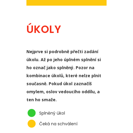
ÚKOLY
Nejprve si podrobně přečti zadání
úkolu. Až po jeho úplném splnění si
ho označ jako splněný. Pozor na
kombinace úkolů, které nelze plnit
současně. Pokud úkol zaznačíš
omylem, oslov vedoucího oddílu, a
ten ho smaže.
Splněný úkol
Čeká na schválení