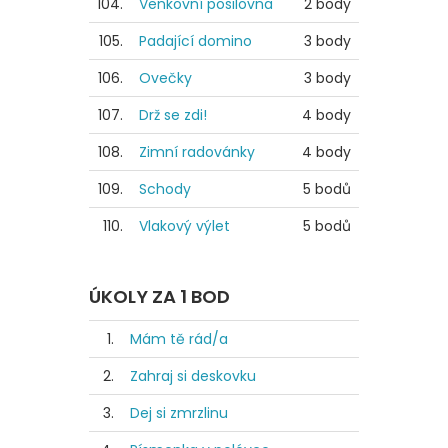
104.
Venkovní posilovna
2 body
105.
Padající domino
3 body
106.
Ovečky
3 body
107.
Drž se zdi!
4 body
108.
Zimní radovánky
4 body
109.
Schody
5 bodů
110.
Vlakový výlet
5 bodů
ÚKOLY ZA 1 BOD
1.
Mám tě rád/a
2.
Zahraj si deskovku
3.
Dej si zmrzlinu