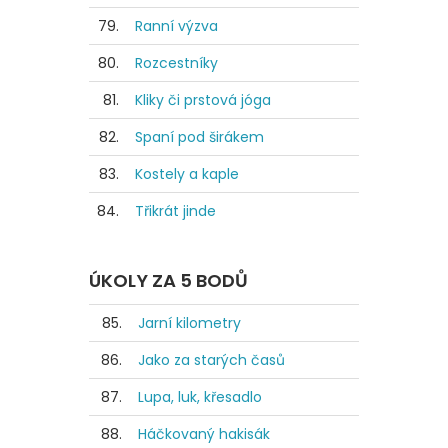
79.
Ranní výzva
80.
Rozcestníky
81.
Kliky či prstová jóga
82.
Spaní pod širákem
83.
Kostely a kaple
84.
Třikrát jinde
ÚKOLY ZA 5 BODŮ
85.
Jarní kilometry
86.
Jako za starých časů
87.
Lupa, luk, křesadlo
88.
Háčkovaný hakisák