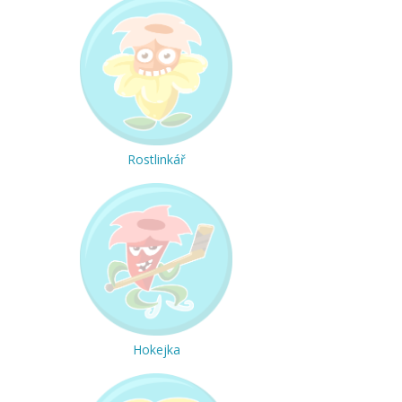
Rostlinkář
Hokejka