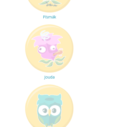
Písmák
Jouda