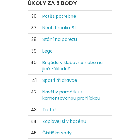
ÚKOLY ZA 3 BODY
36.
Potěš potřebné
37.
Nech brouka žít
38.
Stání na pařezu
39.
Lego
40.
Brigáda v klubovně nebo na
jiné základně
41.
Spatři tři dravce
42.
Navštiv památku s
komentovanou prohlídkou
43.
Trefa!
44.
Zaplavej si v bazénu
45.
Čistička vody