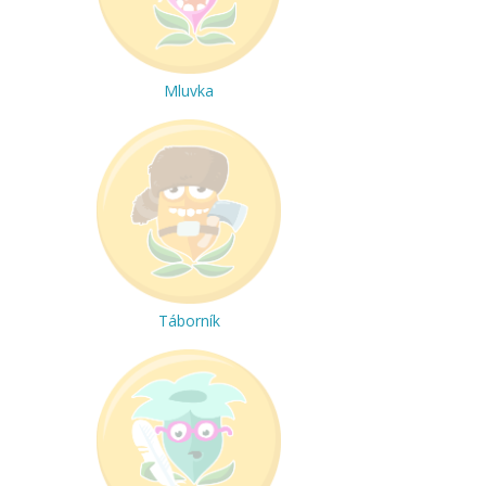
Mluvka
Táborník