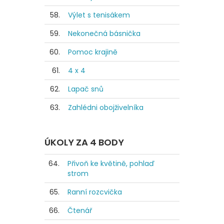
58.
Výlet s tenisákem
59.
Nekonečná básnička
60.
Pomoc krajině
61.
4 x 4
62.
Lapač snů
63.
Zahlédni obojživelníka
ÚKOLY ZA 4 BODY
64.
Přivoň ke květině, pohlaď
strom
65.
Ranní rozcvička
66.
Čtenář