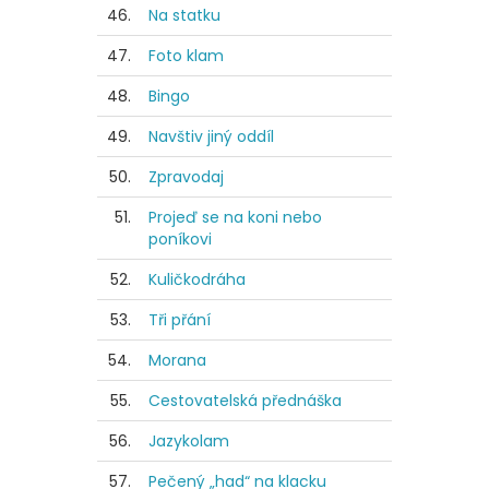
46.
Na statku
47.
Foto klam
48.
Bingo
49.
Navštiv jiný oddíl
50.
Zpravodaj
51.
Projeď se na koni nebo
poníkovi
52.
Kuličkodráha
53.
Tři přání
54.
Morana
55.
Cestovatelská přednáška
56.
Jazykolam
57.
Pečený „had“ na klacku