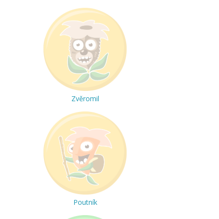
Zvěromil
Poutník