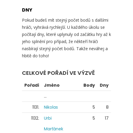
DNY
Pokud budeš mít stejný počet bodů s dalšími
hráči, vyhrává rychlejší. U každého úkolu se
počítají dny, které uplynuly od začátku hry až k
jeho splnění pro případ, že někteří hráči
nasbírají stejný počet bodů. Takže neváhej a
hbitě do toho!
CELKOVÉ POŘADÍ VE VÝZVĚ
Pořadí
Jméno
Body
Dny
...
1131.
Nikolas
5
8
1132.
Urbi
5
17
Marťánek