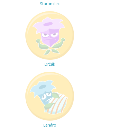
Staromilec
Držák
Leháro