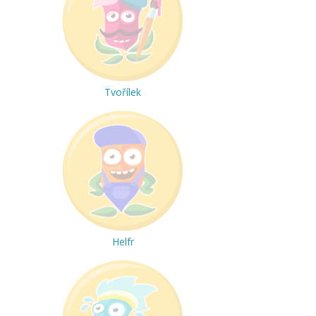
Tvořílek
Helfr