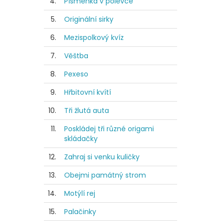
4.
Písmenka v polévce
5.
Originální sirky
6.
Mezispolkový kvíz
7.
Věštba
8.
Pexeso
9.
Hřbitovní kvítí
10.
Tři žlutá auta
11.
Poskládej tři různé origami
skládačky
12.
Zahraj si venku kuličky
13.
Obejmi památný strom
14.
Motýlí rej
15.
Palačinky