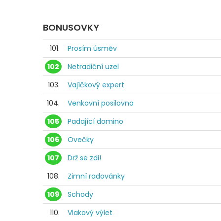
BONUSOVKY
101.
Prosím úsměv
102
Netradiční uzel
103.
Vajíčkový expert
104.
Venkovní posilovna
105
Padající domino
106
Ovečky
107
Drž se zdi!
108.
Zimní radovánky
109
Schody
110.
Vlakový výlet