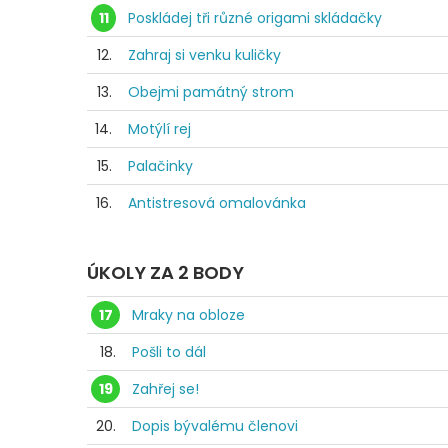
11
Poskládej tři různé origami skládačky
12.
Zahraj si venku kuličky
13.
Obejmi památný strom
14.
Motýlí rej
15.
Palačinky
16.
Antistresová omalovánka
ÚKOLY ZA 2 BODY
17
Mraky na obloze
18.
Pošli to dál
19
Zahřej se!
20.
Dopis bývalému členovi