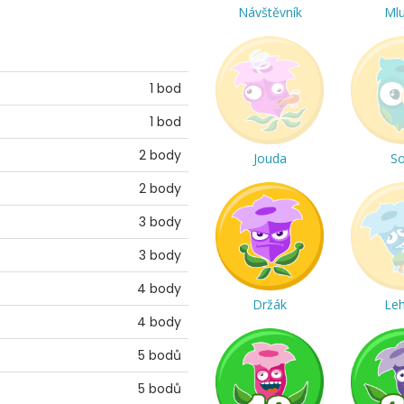
Návštěvník
Ml
1 bod
1 bod
2 body
Jouda
S
2 body
3 body
3 body
4 body
Držák
Le
4 body
5 bodů
5 bodů