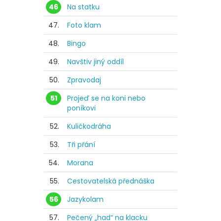
46
Na statku
47.
Foto klam
48.
Bingo
49.
Navštiv jiný oddíl
50.
Zpravodaj
51
Projeď se na koni nebo
poníkovi
52.
Kuličkodráha
53.
Tři přání
54.
Morana
55.
Cestovatelská přednáška
56
Jazykolam
57.
Pečený „had“ na klacku