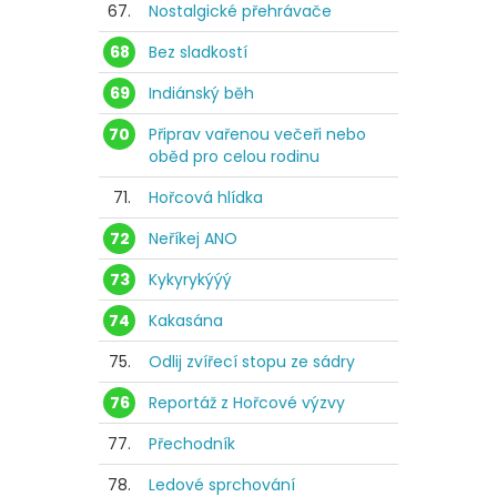
67.
Nostalgické přehrávače
68
Bez sladkostí
69
Indiánský běh
70
Připrav vařenou večeři nebo
oběd pro celou rodinu
71.
Hořcová hlídka
72
Neříkej ANO
73
Kykyrykýýý
74
Kakasána
75.
Odlij zvířecí stopu ze sádry
76
Reportáž z Hořcové výzvy
77.
Přechodník
78.
Ledové sprchování