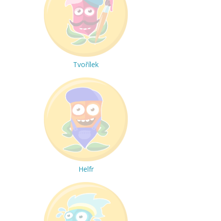
Tvořílek
Helfr