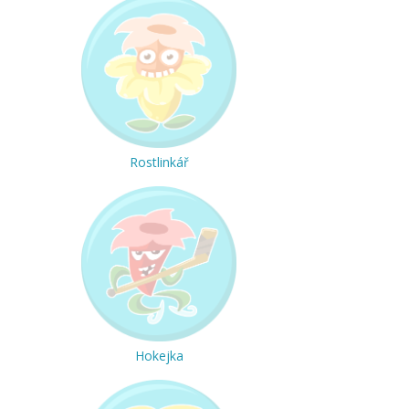
Rostlinkář
Hokejka