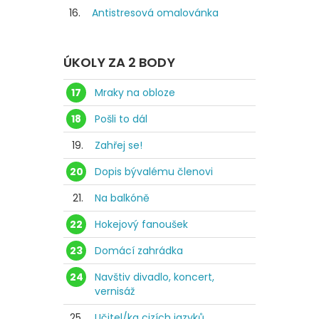
16.
Antistresová omalovánka
ÚKOLY ZA 2 BODY
17
Mraky na obloze
18
Pošli to dál
19.
Zahřej se!
20
Dopis bývalému členovi
21.
Na balkóně
22
Hokejový fanoušek
23
Domácí zahrádka
24
Navštiv divadlo, koncert,
vernisáž
25.
Učitel/ka cizích jazyků