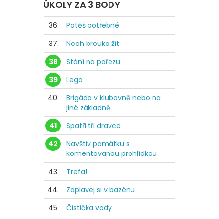
ÚKOLY ZA 3 BODY
36.
Potěš potřebné
37.
Nech brouka žít
38
Stání na pařezu
39
Lego
40.
Brigáda v klubovně nebo na
jiné základně
41
Spatři tři dravce
42
Navštiv památku s
komentovanou prohlídkou
43.
Trefa!
44.
Zaplavej si v bazénu
45.
Čistička vody