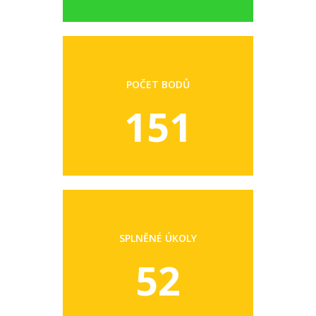
POČET BODŮ
151
SPLNĚNÉ ÚKOLY
52