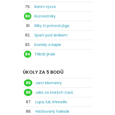
79.
Ranní výzva
80
Rozcestníky
81.
Kliky či prstová jóga
82.
Spaní pod širákem
83.
Kostely a kaple
84
Třikrát jinde
ÚKOLY ZA 5 BODŮ
85
Jarní kilometry
86
Jako za starých časů
87.
Lupa, luk, křesadlo
88.
Háčkovaný hakisák