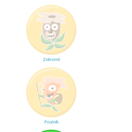
Zvěromil
Poutník