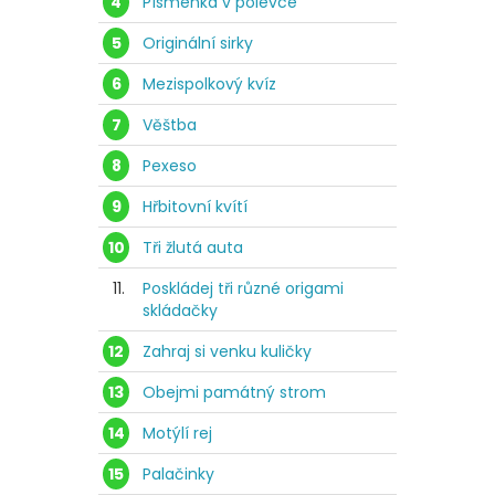
4
Písmenka v polévce
5
Originální sirky
6
Mezispolkový kvíz
7
Věštba
8
Pexeso
9
Hřbitovní kvítí
10
Tři žlutá auta
11.
Poskládej tři různé origami
skládačky
12
Zahraj si venku kuličky
13
Obejmi památný strom
14
Motýlí rej
15
Palačinky