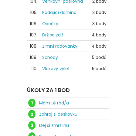
104.
Venkovní posilovna
2 body
105.
Padající domino
3 body
106.
Ovečky
3 body
107.
Drž se zdi!
4 body
108.
Zimní radovánky
4 body
109.
Schody
5 bodů
110.
Vlakový výlet
5 bodů
ÚKOLY ZA 1 BOD
1
Mám tě rád/a
2
Zahraj si deskovku
3
Dej si zmrzlinu