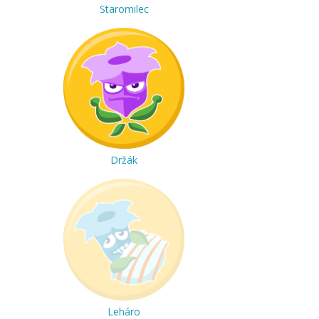
Staromilec
Držák
Leháro