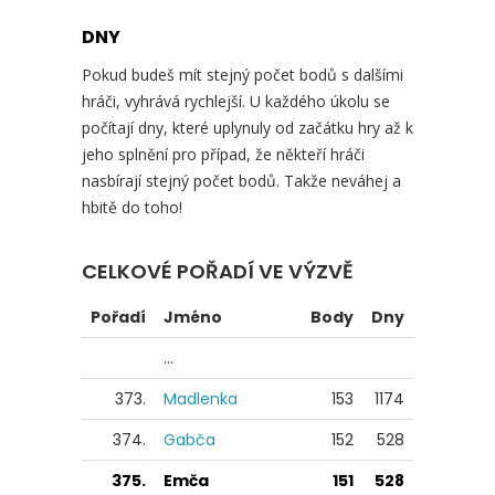
DNY
Pokud budeš mít stejný počet bodů s dalšími
hráči, vyhrává rychlejší. U každého úkolu se
počítají dny, které uplynuly od začátku hry až k
jeho splnění pro případ, že někteří hráči
nasbírají stejný počet bodů. Takže neváhej a
hbitě do toho!
CELKOVÉ POŘADÍ VE VÝZVĚ
Pořadí
Jméno
Body
Dny
...
373.
Madlenka
153
1174
374.
Gabča
152
528
375.
Emča
151
528