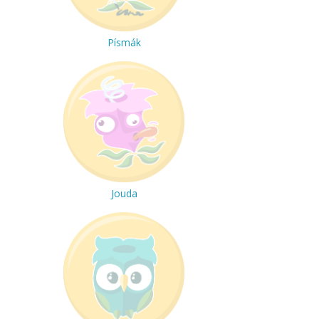
Písmák
Jouda