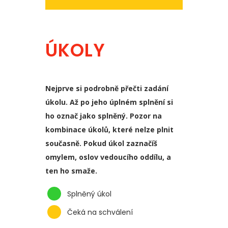
ÚKOLY
Nejprve si podrobně přečti zadání
úkolu. Až po jeho úplném splnění si
ho označ jako splněný. Pozor na
kombinace úkolů, které nelze plnit
současně. Pokud úkol zaznačíš
omylem, oslov vedoucího oddílu, a
ten ho smaže.
Splněný úkol
Čeká na schválení