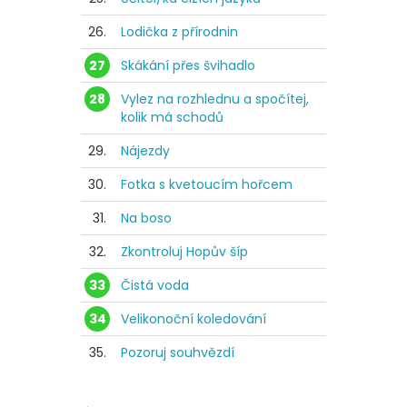
26.
Lodička z přírodnin
27
Skákání přes švihadlo
28
Vylez na rozhlednu a spočítej,
kolik má schodů
29.
Nájezdy
30.
Fotka s kvetoucím hořcem
31.
Na boso
32.
Zkontroluj Hopův šíp
33
Čistá voda
34
Velikonoční koledování
35.
Pozoruj souhvězdí