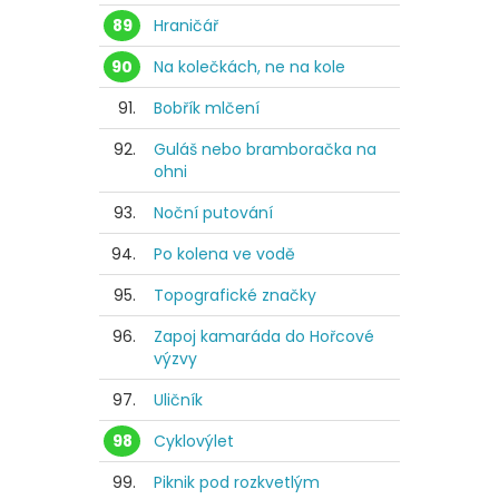
89
Hraničář
90
Na kolečkách, ne na kole
91.
Bobřík mlčení
92.
Guláš nebo bramboračka na
ohni
93.
Noční putování
94.
Po kolena ve vodě
95.
Topografické značky
96.
Zapoj kamaráda do Hořcové
výzvy
97.
Uličník
98
Cyklovýlet
99.
Piknik pod rozkvetlým