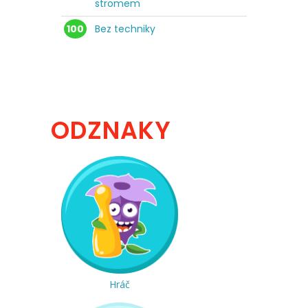
stromem
100
Bez techniky
ODZNAKY
Hráč