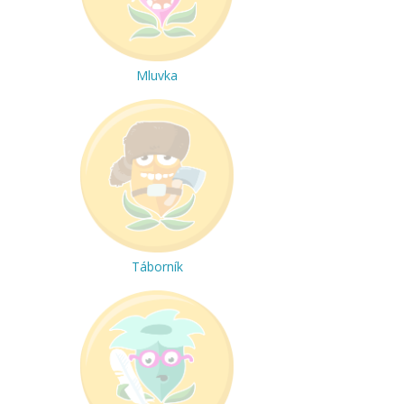
Mluvka
Táborník