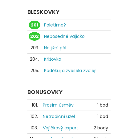
BLESKOVKY
201
Poletíme?
202
Neposedné vajíčko
203.
Na jižní pól
204.
Křížovka
205.
Poděkuj a zvesela zvolej!
BONUSOVKY
101.
Prosím úsměv
1 bod
102.
Netradiční uzel
1 bod
103.
Vajíčkový expert
2 body