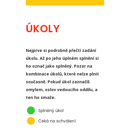
ÚKOLY
Nejprve si podrobně přečti zadání
úkolu. Až po jeho úplném splnění si
ho označ jako splněný. Pozor na
kombinace úkolů, které nelze plnit
současně. Pokud úkol zaznačíš
omylem, oslov vedoucího oddílu, a
ten ho smaže.
Splněný úkol
Čeká na schválení