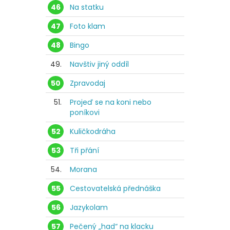
46
Na statku
47
Foto klam
48
Bingo
49.
Navštiv jiný oddíl
50
Zpravodaj
51.
Projeď se na koni nebo
poníkovi
52
Kuličkodráha
53
Tři přání
54.
Morana
55
Cestovatelská přednáška
56
Jazykolam
57
Pečený „had“ na klacku