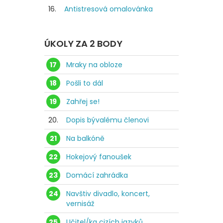
16.
Antistresová omalovánka
ÚKOLY ZA 2 BODY
17
Mraky na obloze
18
Pošli to dál
19
Zahřej se!
20.
Dopis bývalému členovi
21
Na balkóně
22
Hokejový fanoušek
23
Domácí zahrádka
24
Navštiv divadlo, koncert,
vernisáž
25
Učitel/ka cizích jazyků