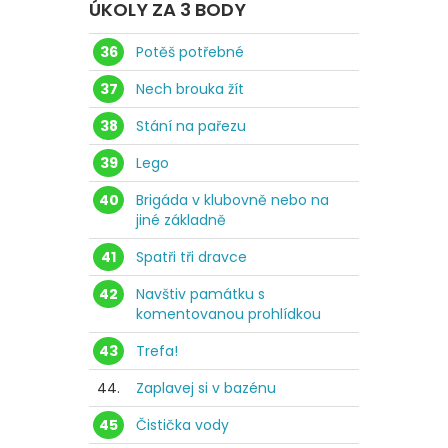
ÚKOLY ZA 3 BODY
36
Potěš potřebné
37
Nech brouka žít
38
Stání na pařezu
39
Lego
40
Brigáda v klubovně nebo na
jiné základně
41
Spatři tři dravce
42
Navštiv památku s
komentovanou prohlídkou
43
Trefa!
44.
Zaplavej si v bazénu
45
Čistička vody