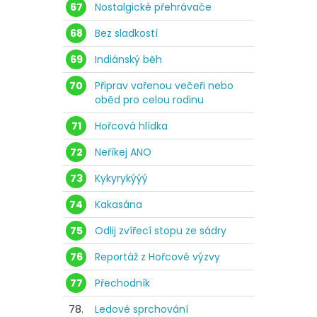
67
Nostalgické přehrávače
68
Bez sladkostí
69
Indiánský běh
70
Připrav vařenou večeři nebo
oběd pro celou rodinu
71
Hořcová hlídka
72
Neříkej ANO
73
Kykyrykýýý
74
Kakasána
75
Odlij zvířecí stopu ze sádry
76
Reportáž z Hořcové výzvy
77
Přechodník
78.
Ledové sprchování