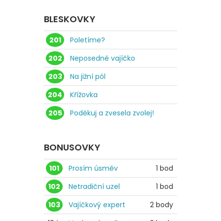
BLESKOVKY
201
Poletíme?
202
Neposedné vajíčko
203
Na jižní pól
204
Křížovka
205
Poděkuj a zvesela zvolej!
BONUSOVKY
101
Prosím úsměv
1 bod
102
Netradiční uzel
1 bod
103
Vajíčkový expert
2 body