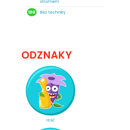
stromem
100
Bez techniky
ODZNAKY
Hráč