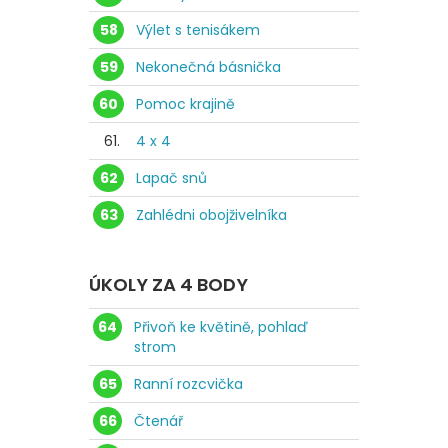
58
Výlet s tenisákem
59
Nekonečná básnička
60
Pomoc krajině
61.
4 x 4
62
Lapač snů
63
Zahlédni obojživelníka
ÚKOLY ZA 4 BODY
64
Přivoň ke květině, pohlaď
strom
65
Ranní rozcvička
66
Čtenář