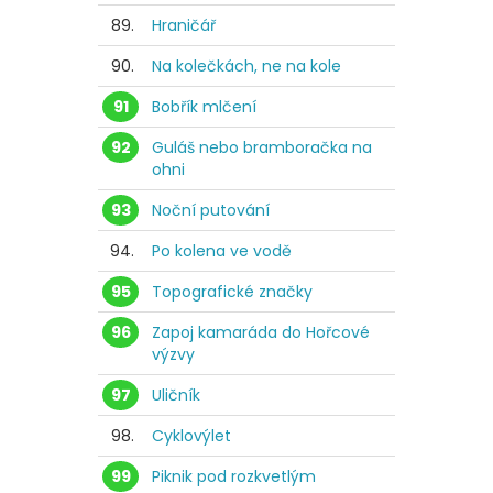
89.
Hraničář
90.
Na kolečkách, ne na kole
91
Bobřík mlčení
92
Guláš nebo bramboračka na
ohni
93
Noční putování
94.
Po kolena ve vodě
95
Topografické značky
96
Zapoj kamaráda do Hořcové
výzvy
97
Uličník
98.
Cyklovýlet
99
Piknik pod rozkvetlým