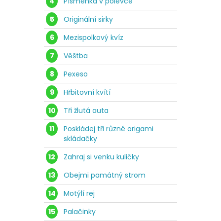
4
Písmenka v polévce
5
Originální sirky
6
Mezispolkový kvíz
7
Věštba
8
Pexeso
9
Hřbitovní kvítí
10
Tři žlutá auta
11
Poskládej tři různé origami
skládačky
12
Zahraj si venku kuličky
13
Obejmi památný strom
14
Motýlí rej
15
Palačinky