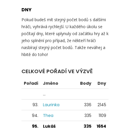
DNY
Pokud budeš mít stejný počet bodů s dalšími
hráči, vyhrává rychlejší. U každého úkolu se
počítají dny, které uplynuly od začátku hry až k
jeho splnění pro případ, že někteří hráči
nasbírají stejný počet bodů. Takže neváhej a
hbitě do toho!
CELKOVÉ POŘADÍ VE VÝZVĚ
Pořadí
Jméno
Body
Dny
...
93.
Laurinka
336
2145
94.
Thea
335
1109
95.
Lukáš
335
1654