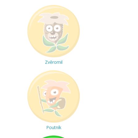
Zvěromil
Poutník