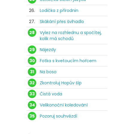
26.
Lodička z přírodnin
27.
Skákání přes švihadlo
28
Vylez na rozhlednu a spočítej,
kolik má schodů
29
Nájezdy
30
Fotka s kvetoucím hořcem
31
Na boso
32
Zkontroluj Hopův šíp
33
Čistá voda
34
Velikonoční koledování
35
Pozoruj souhvězdí