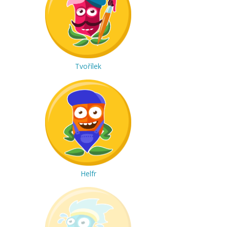
Tvořílek
Helfr