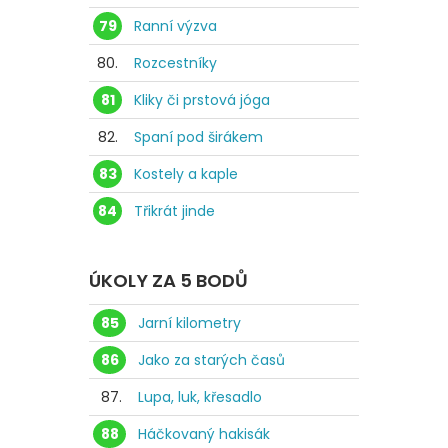
79
Ranní výzva
80.
Rozcestníky
81
Kliky či prstová jóga
82.
Spaní pod širákem
83
Kostely a kaple
84
Třikrát jinde
ÚKOLY ZA 5 BODŮ
85
Jarní kilometry
86
Jako za starých časů
87.
Lupa, luk, křesadlo
88
Háčkovaný hakisák