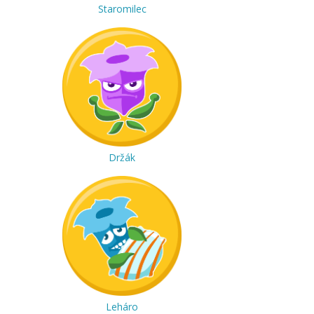
Staromilec
Držák
Leháro