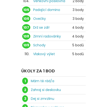
104.
Venkovní posilovna
2 body
105
Padající domino
3 body
106
Ovečky
3 body
107
Drž se zdi!
4 body
108
Zimní radovánky
4 body
109
Schody
5 bodů
110.
Vlakový výlet
5 bodů
ÚKOLY ZA 1 BOD
1
Mám tě rád/a
2
Zahraj si deskovku
3
Dej si zmrzlinu