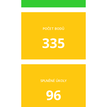
POČET BODŮ
335
SPLNĚNÉ ÚKOLY
96