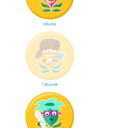
Mluvka
Táborník