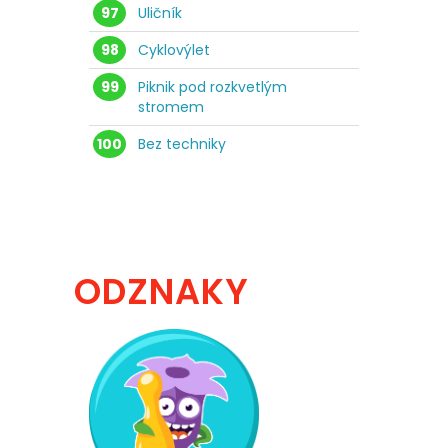
97
Uličník
98
Cyklovýlet
99
Piknik pod rozkvetlým
stromem
100
Bez techniky
ODZNAKY