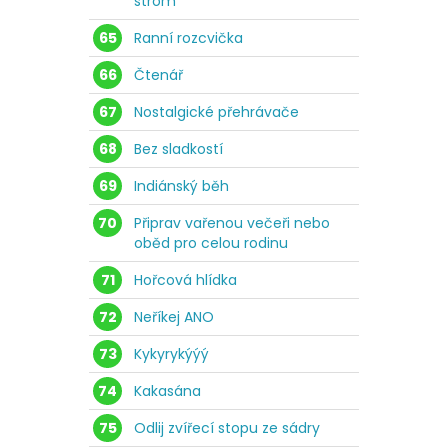
strom
65
Ranní rozcvička
66
Čtenář
67
Nostalgické přehrávače
68
Bez sladkostí
69
Indiánský běh
70
Připrav vařenou večeři nebo
oběd pro celou rodinu
71
Hořcová hlídka
72
Neříkej ANO
73
Kykyrykýýý
74
Kakasána
75
Odlij zvířecí stopu ze sádry