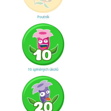
Poutník
10 splněných úkolů