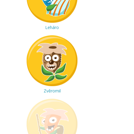
Leháro
Zvěromil