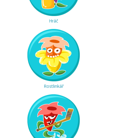
Hráč
Rostlinkář