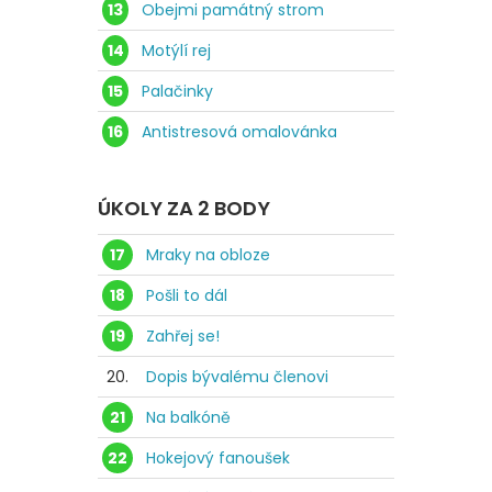
13
Obejmi památný strom
14
Motýlí rej
15
Palačinky
16
Antistresová omalovánka
ÚKOLY ZA 2 BODY
17
Mraky na obloze
18
Pošli to dál
19
Zahřej se!
20.
Dopis bývalému členovi
21
Na balkóně
22
Hokejový fanoušek