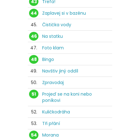
43
Trefa!
44
Zaplavej si v bazénu
45.
Čistička vody
46
Na statku
47.
Foto klam
48
Bingo
49.
Navštiv jiný oddíl
50.
Zpravodaj
51
Projeď se na koni nebo
poníkovi
52.
Kuličkodráha
53.
Tři přání
54
Morana