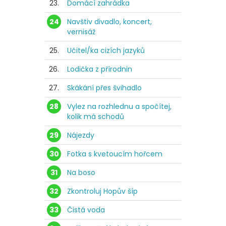
23.
Domácí zahrádka
24
Navštiv divadlo, koncert,
vernisáž
25.
Učitel/ka cizích jazyků
26.
Lodička z přírodnin
27.
Skákání přes švihadlo
28
Vylez na rozhlednu a spočítej,
kolik má schodů
29
Nájezdy
30
Fotka s kvetoucím hořcem
31
Na boso
32
Zkontroluj Hopův šíp
33
Čistá voda