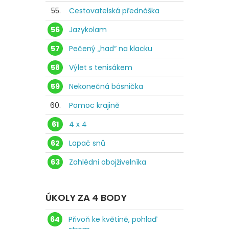
55.
Cestovatelská přednáška
56
Jazykolam
57
Pečený „had“ na klacku
58
Výlet s tenisákem
59
Nekonečná básnička
60.
Pomoc krajině
61
4 x 4
62
Lapač snů
63
Zahlédni obojživelníka
ÚKOLY ZA 4 BODY
64
Přivoň ke květině, pohlaď