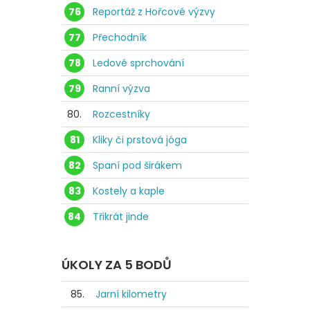
76
Reportáž z Hořcové výzvy
77
Přechodník
78
Ledové sprchování
79
Ranní výzva
80.
Rozcestníky
81
Kliky či prstová jóga
82
Spaní pod širákem
83
Kostely a kaple
84
Třikrát jinde
ÚKOLY ZA 5 BODŮ
85.
Jarní kilometry