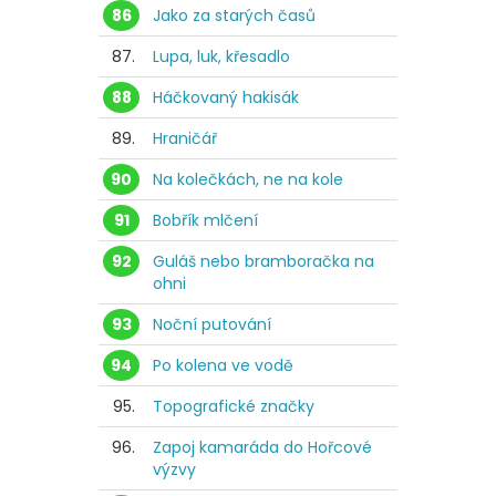
86
Jako za starých časů
87.
Lupa, luk, křesadlo
88
Háčkovaný hakisák
89.
Hraničář
90
Na kolečkách, ne na kole
91
Bobřík mlčení
92
Guláš nebo bramboračka na
ohni
93
Noční putování
94
Po kolena ve vodě
95.
Topografické značky
96.
Zapoj kamaráda do Hořcové
výzvy