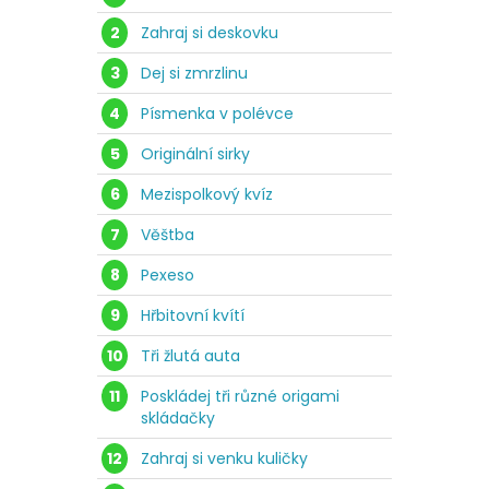
2
Zahraj si deskovku
3
Dej si zmrzlinu
4
Písmenka v polévce
5
Originální sirky
6
Mezispolkový kvíz
7
Věštba
8
Pexeso
9
Hřbitovní kvítí
10
Tři žlutá auta
11
Poskládej tři různé origami
skládačky
12
Zahraj si venku kuličky