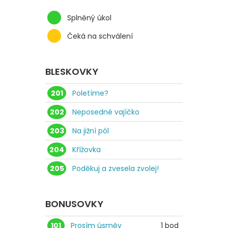
Splněný úkol
Čeká na schválení
BLESKOVKY
201
Poletíme?
202
Neposedné vajíčko
203
Na jižní pól
204
Křížovka
205
Poděkuj a zvesela zvolej!
BONUSOVKY
101
Prosím úsměv
1 bod