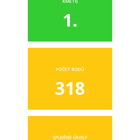
KMETI)
1.
POČET BODŮ
318
SPLNĚNÉ ÚKOLY