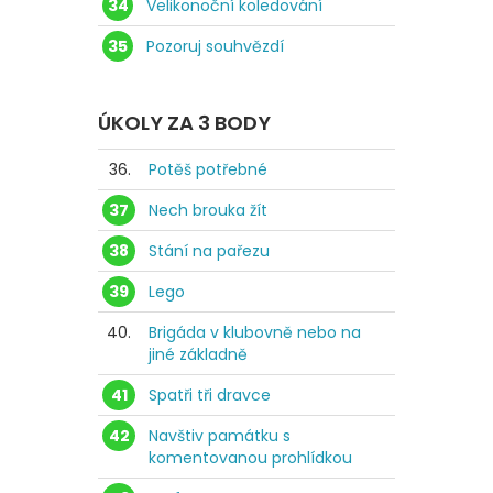
34
Velikonoční koledování
35
Pozoruj souhvězdí
ÚKOLY ZA 3 BODY
36.
Potěš potřebné
37
Nech brouka žít
38
Stání na pařezu
39
Lego
40.
Brigáda v klubovně nebo na
jiné základně
41
Spatři tři dravce
42
Navštiv památku s
komentovanou prohlídkou