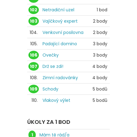
102
Netradiční uzel
1 bod
103
Vajíčkový expert
2 body
104.
Venkovní posilovna
2 body
105.
Padající domino
3 body
106
Ovečky
3 body
107
Drž se zdi!
4 body
108.
Zimní radovánky
4 body
109
Schody
5 bodů
110.
Vlakový výlet
5 bodů
ÚKOLY ZA 1 BOD
1
Mám tě rád/a