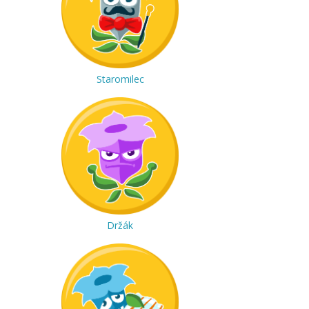
Staromilec
Držák