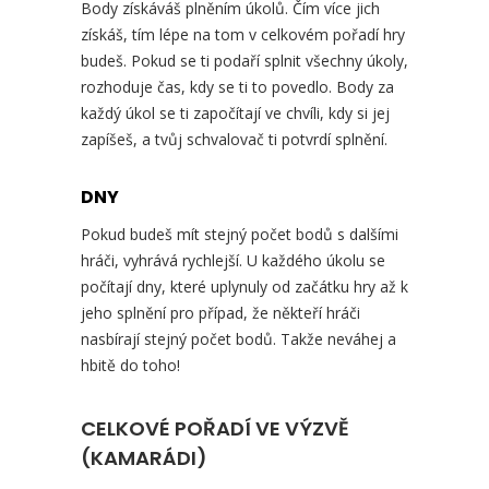
Body získáváš plněním úkolů. Čím více jich
získáš, tím lépe na tom v celkovém pořadí hry
budeš. Pokud se ti podaří splnit všechny úkoly,
rozhoduje čas, kdy se ti to povedlo. Body za
každý úkol se ti započítají ve chvíli, kdy si jej
zapíšeš, a tvůj schvalovač ti potvrdí splnění.
DNY
Pokud budeš mít stejný počet bodů s dalšími
hráči, vyhrává rychlejší. U každého úkolu se
počítají dny, které uplynuly od začátku hry až k
jeho splnění pro případ, že někteří hráči
nasbírají stejný počet bodů. Takže neváhej a
hbitě do toho!
CELKOVÉ POŘADÍ VE VÝZVĚ
(KAMARÁDI)