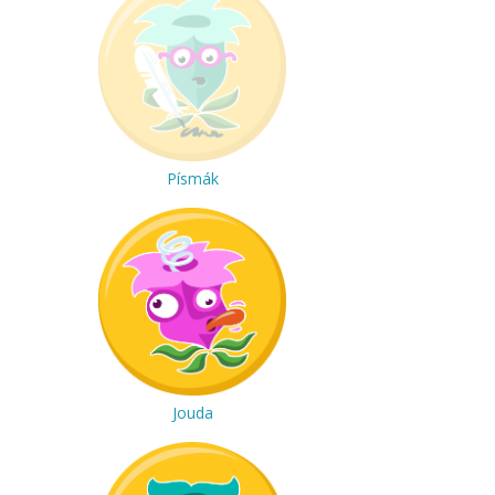
Písmák
Jouda