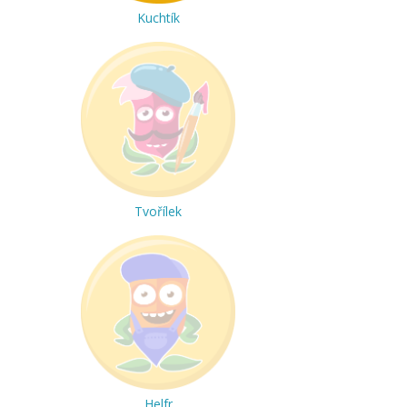
Kuchtík
Tvořílek
Helfr