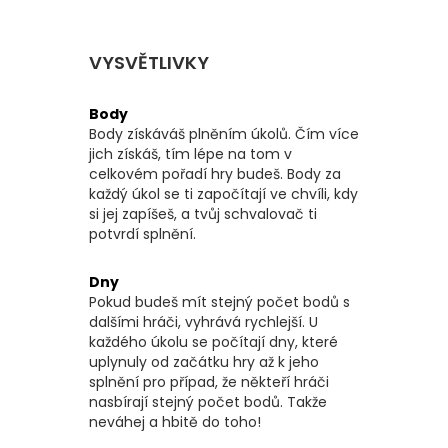
VYSVĚTLIVKY
Body
Body získáváš plněním úkolů. Čím více
jich získáš, tím lépe na tom v
celkovém pořadí hry budeš. Body za
každý úkol se ti započítají ve chvíli, kdy
si jej zapíšeš, a tvůj schvalovač ti
potvrdí splnění.
Dny
Pokud budeš mít stejný počet bodů s
dalšími hráči, vyhrává rychlejší. U
každého úkolu se počítají dny, které
uplynuly od začátku hry až k jeho
splnění pro případ, že někteří hráči
nasbírají stejný počet bodů. Takže
neváhej a hbitě do toho!