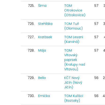
725.
Šima
TOM
57
Otrokovice
(Otrokovice)
726.
Stehliška
TOM Tuři
57
(Olomouc)
727.
Kraťásek
TOM Lesani
57
(Karviná)
728.
Mája
TOM
57
Vltavský
paprsek
(Kralupy nad
Vltavou)
729.
Bella
KČT Nový
56
2
Jičín (Nový
Jičín)
730.
Emička
TOM Kulíšci
56
4
(Roztoky)