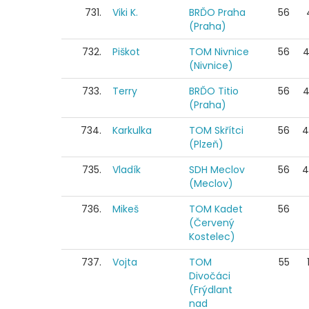
731.
Viki K.
BRĎO Praha
56
(Praha)
732.
Piškot
TOM Nivnice
56
4
(Nivnice)
733.
Terry
BRĎO Titio
56
4
(Praha)
734.
Karkulka
TOM Skřítci
56
4
(Plzeň)
735.
Vladík
SDH Meclov
56
4
(Meclov)
736.
Mikeš
TOM Kadet
56
(Červený
Kostelec)
737.
Vojta
TOM
55
Divočáci
(Frýdlant
nad