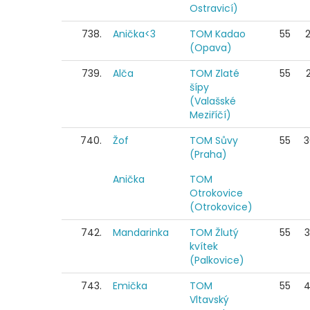
Ostravicí)
738.
Anička<3
TOM Kadao
55
(Opava)
739.
Alča
TOM Zlaté
55
šípy
(Valašské
Meziříčí)
740.
Žof
TOM Sůvy
55
3
(Praha)
Anička
TOM
Otrokovice
(Otrokovice)
742.
Mandarinka
TOM Žlutý
55
kvítek
(Palkovice)
743.
Emička
TOM
55
4
Vltavský