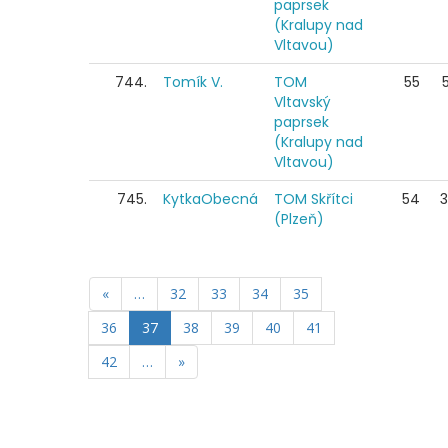
paprsek
(Kralupy nad
Vltavou)
744.
Tomík V.
TOM
55
Vltavský
paprsek
(Kralupy nad
Vltavou)
745.
KytkaObecná
TOM Skřítci
54
(Plzeň)
«
…
32
33
34
35
36
37
38
39
40
41
42
…
»