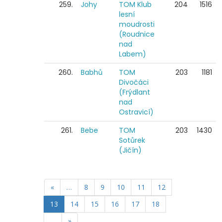
259.
Johy
TOM Klub
204
1516
lesní
moudrosti
(Roudnice
nad
Labem)
260.
Babhů
TOM
203
1181
Divočáci
(Frýdlant
nad
Ostravicí)
261.
Bebe
TOM
203
1430
Sotůrek
(Jičín)
«
…
8
9
10
11
12
13
14
15
16
17
18
…
»