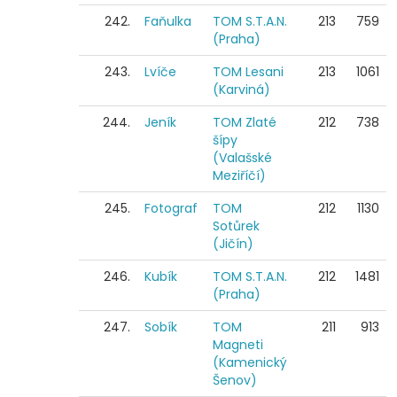
242.
Faňulka
TOM S.T.A.N.
213
759
(Praha)
243.
Lvíče
TOM Lesani
213
1061
(Karviná)
244.
Jeník
TOM Zlaté
212
738
šípy
(Valašské
Meziříčí)
245.
Fotograf
TOM
212
1130
Sotůrek
(Jičín)
246.
Kubík
TOM S.T.A.N.
212
1481
(Praha)
247.
Sobík
TOM
211
913
Magneti
(Kamenický
Šenov)