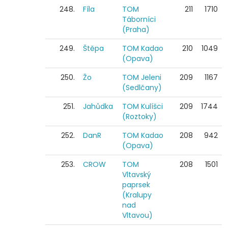
248.
Fíla
TOM
211
1710
Táborníci
(Praha)
249.
Štěpa
TOM Kadao
210
1049
(Opava)
250.
Žo
TOM Jeleni
209
1167
(Sedlčany)
251.
Jahůdka
TOM Kulíšci
209
1744
(Roztoky)
252.
DanR
TOM Kadao
208
942
(Opava)
253.
CROW
TOM
208
1501
Vltavský
paprsek
(Kralupy
nad
Vltavou)