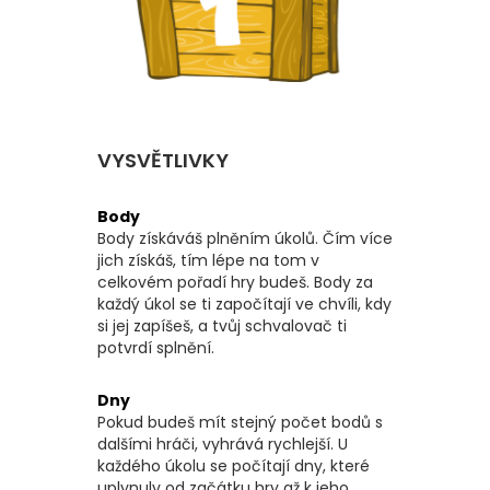
VYSVĚTLIVKY
Body
Body získáváš plněním úkolů. Čím více
jich získáš, tím lépe na tom v
celkovém pořadí hry budeš. Body za
každý úkol se ti započítají ve chvíli, kdy
si jej zapíšeš, a tvůj schvalovač ti
potvrdí splnění.
Dny
Pokud budeš mít stejný počet bodů s
dalšími hráči, vyhrává rychlejší. U
každého úkolu se počítají dny, které
uplynuly od začátku hry až k jeho